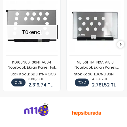
Tükendi
KD160N06-30NI-A004
NE156FHM-NXA V18.0
Notebook Ekran Paneli Full
Notebook Ekran Paneli
HD
144Hz
Stok Kodu: 6DJHYNMQCS
Stok Kodu: LUCNLF83NF
3.131,70 TL
4.115,62 TL
%26
%32
2.319,74 TL
2.781,52 TL