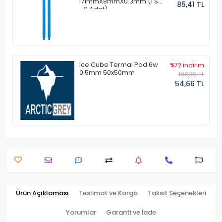
171mmX8mmX0.3mm (1 Set
85,41 TL
- 2 Adet)
Ice Cube Termal Pad 6w
%72 indirim
0.5mm 50x50mm
198,38 TL
54,66 TL
Ürün Açıklaması
Teslimat ve Kargo
Taksit Seçenekleri
Yorumlar
Garanti ve İade