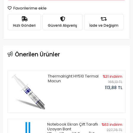
Favorilerime ekle
Hızlı Gönderi
Güvenli Alışveriş
İade ve Değişim
Önerilen Ürünler
Thermalright HY510 Termal
%31 indirim
Macun
165,13 TL
113,88 TL
Notebook Ekran Çift Taraflı
%63 indirim
Uzayan Bant
227,76 TL