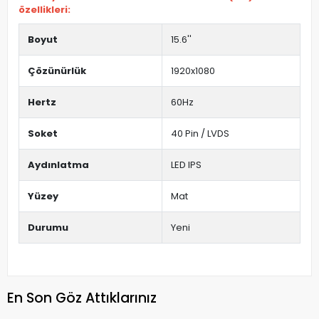
özellikleri:
Boyut
15.6''
Çözünürlük
1920x1080
Hertz
60Hz
Soket
40 Pin / LVDS
Aydınlatma
LED IPS
Yüzey
Mat
Durumu
Yeni
En Son Göz Attıklarınız