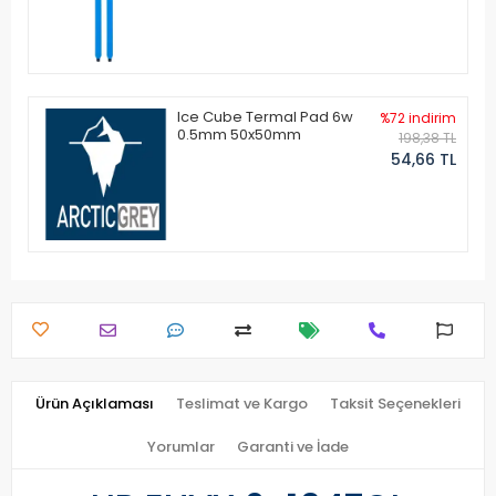
Ice Cube Termal Pad 6w
%72 indirim
0.5mm 50x50mm
198,38 TL
54,66 TL
Ürün Açıklaması
Teslimat ve Kargo
Taksit Seçenekleri
Yorumlar
Garanti ve İade