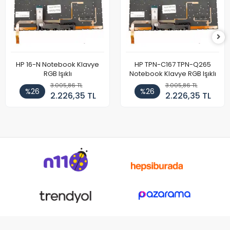
HP 16-N Notebook Klavye
HP TPN-C167 TPN-Q265
RGB Işıklı
Notebook Klavye RGB Işıklı
3.005,86 TL
3.005,86 TL
%26
%26
2.226,35 TL
2.226,35 TL