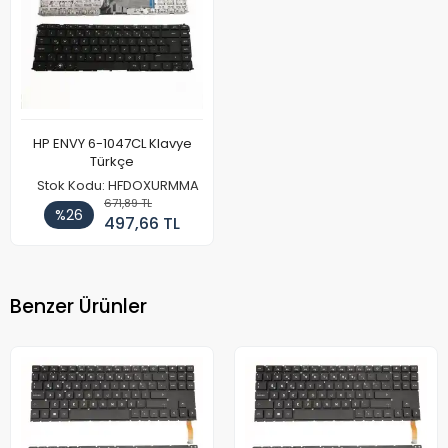
HP ENVY 6-1047CL Klavye
Türkçe
Stok Kodu: HFDOXURMMA
671,89 TL
%26
497,66 TL
Benzer Ürünler