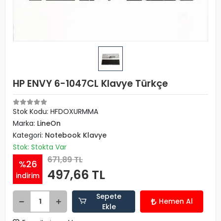
HP ENVY 6-1047CL Klavye Türkçe
Stok Kodu: HFDOXURMMA
Marka:
LineOn
Kategori:
Notebook Klavye
Stok: Stokta Var
671,89 TL
%26
497,66 TL
indirim
Sepete
Hemen Al
Ekle