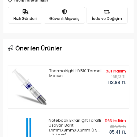
Favorilerime ekle
Hızlı Gönderi
Güvenli Alışveriş
İade ve Değişim
Önerilen Ürünler
Thermalright HY510 Termal
%31 indirim
Macun
165,13 TL
113,88 TL
Notebook Ekran Çift Taraflı
%63 indirim
Uzayan Bant
227,76 TL
171mmX8mmX0.3mm (1 Set
85,41 TL
- 2 Adet)