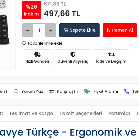
671,89 TL
%26
497,66 TL
indirim
Sepete Ekle
Hemen Al
Favorilerime ekle
Hızlı Gönderi
Güvenli Alışveriş
İade ve Değişim
e Et
Yorum Yaz
Karşılaştır
Fiyat Alarmı
Tel
sı
Teslimat ve Kargo
Taksit Seçenekleri
Yorumlar
lavye Türkçe - Ergonomik ve