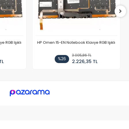
 RGB Işıklı
HP Omen 15-EN Notebook Klavye RGB Işıklı
3.005,86 TL
%26
TL
2.226,35 TL