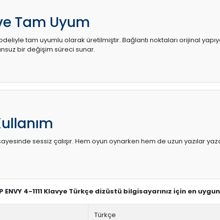
 ve Tam Uyum
deliyle tam uyumlu olarak üretilmiştir. Bağlantı noktaları orijinal yapı
uz bir değişim süreci sunar.
Kullanım
sı sayesinde sessiz çalışır. Hem oyun oynarken hem de uzun yazılar yaza
HP ENVY 4-1111 Klavye Türkçe dizüstü bilgisayarınız için en uygu
Türkçe