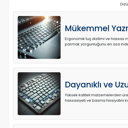
Dizü
Mükemmel Yaz
Ergonomik tuş dizilimi ve hassas me
parmak yorgunluğunu en aza indir
Dayanıklı ve U
Yüksek kaliteli malzemelerden üret
hassasiyeti ve basma hissiyatını k