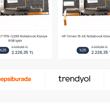
67 TPN-Q265 Notebook Klavye
HP Omen 15-EK Notebook Klavye
RGB Işıklı
3.005,86 TL
3.005,86 TL
%26
%26
2.226,35 TL
2.226,35 