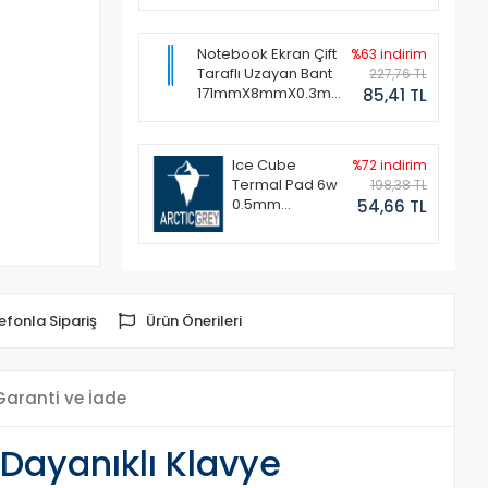
Notebook Ekran Çift
%63 indirim
Taraflı Uzayan Bant
227,76 TL
171mmX8mmX0.3mm
85,41 TL
(1 Set - 2 Adet)
Ice Cube
%72 indirim
Termal Pad 6w
198,38 TL
0.5mm
54,66 TL
50x50mm
efonla Sipariş
Ürün Önerileri
Garanti ve İade
 Dayanıklı Klavye