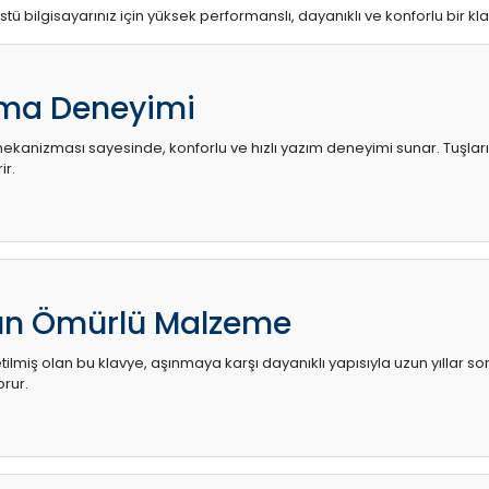
stü bilgisayarınız için yüksek performanslı, dayanıklı ve konforlu bir kl
ma Deneyimi
kanizması sayesinde, konforlu ve hızlı yazım deneyimi sunar. Tuşların d
ir.
zun Ömürlü Malzeme
ilmiş olan bu klavye, aşınmaya karşı dayanıklı yapısıyla uzun yıllar so
orur.