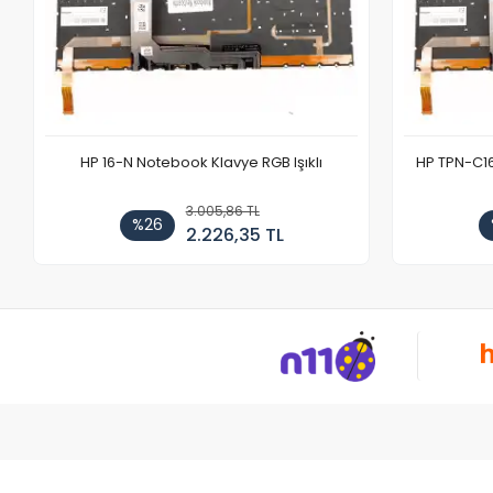
HP 16-N Notebook Klavye RGB Işıklı
HP TPN-C1
3.005,86 TL
%26
2.226,35 TL