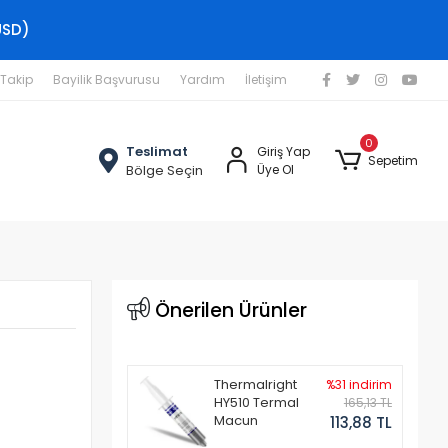
USD)
 Takip
Bayilik Başvurusu
Yardım
İletişim
0
Teslimat
Giriş Yap
Sepetim
Bölge Seçin
Üye Ol
Önerilen Ürünler
Thermalright
%31 indirim
HY510 Termal
165,13 TL
Macun
113,88 TL