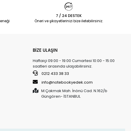
7 / 24 DESTEK
eneği
Öneri ve şikayetlerinizi bize iletebilirsiniz.
BİZE ULAŞIN
Haftaiçi 09:00 - 19:00 Cumartesi 10:00 - 15:00
saatleri arasında ulaşabilirsiniz.
0212 433 38 33
info@notebookyedek.com
M.Çakmak Mah. İnönü Cad. N.162/b
Güngören- İSTANBUL