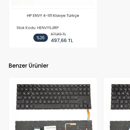
HP ENVY 4-1111 Klavye Türkçe
Stok Kodu: HENVYSJIRP
671,89 TL
%26
497,66 TL
Benzer Ürünler