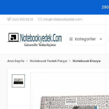
290
0212 433 38 33
info@notebookyedek.com
Kategoriler
Ana Sayfa
Notebook Yedek Parça
Notebook Klavye