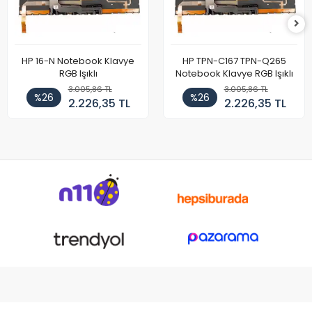
HP 16-N Notebook Klavye
HP TPN-C167 TPN-Q265
RGB Işıklı
Notebook Klavye RGB Işıklı
3.005,86 TL
3.005,86 TL
%26
%26
2.226,35 TL
2.226,35 TL