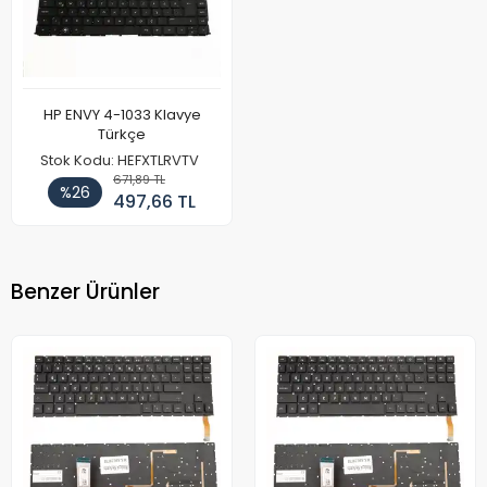
HP ENVY 4-1033 Klavye
Türkçe
Stok Kodu: HEFXTLRVTV
671,89 TL
%26
497,66 TL
Benzer Ürünler