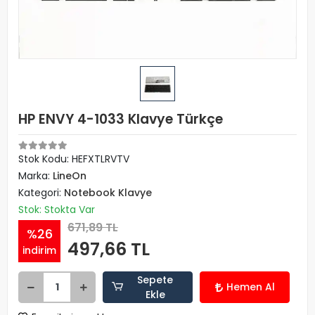
HP ENVY 4-1033 Klavye Türkçe
Stok Kodu: HEFXTLRVTV
Marka:
LineOn
Kategori:
Notebook Klavye
Stok: Stokta Var
671,89 TL
%26
497,66 TL
indirim
Sepete
Hemen Al
Ekle