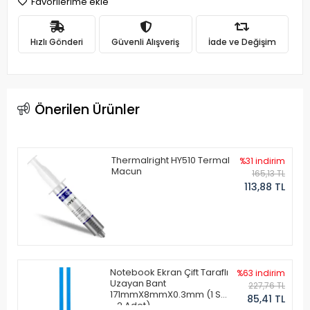
Favorilerime ekle
Hızlı Gönderi
Güvenli Alışveriş
İade ve Değişim
Önerilen Ürünler
Thermalright HY510 Termal
%31 indirim
Macun
165,13 TL
113,88 TL
Notebook Ekran Çift Taraflı
%63 indirim
Uzayan Bant
227,76 TL
171mmX8mmX0.3mm (1 Set
85,41 TL
- 2 Adet)