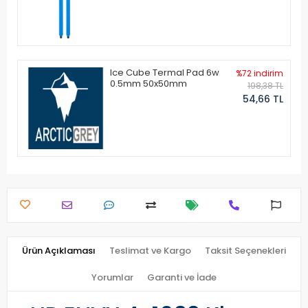
Ice Cube Termal Pad 6w
%72 indirim
0.5mm 50x50mm
198,38 TL
54,66 TL
Ürün Açıklaması
Teslimat ve Kargo
Taksit Seçenekleri
Yorumlar
Garanti ve İade