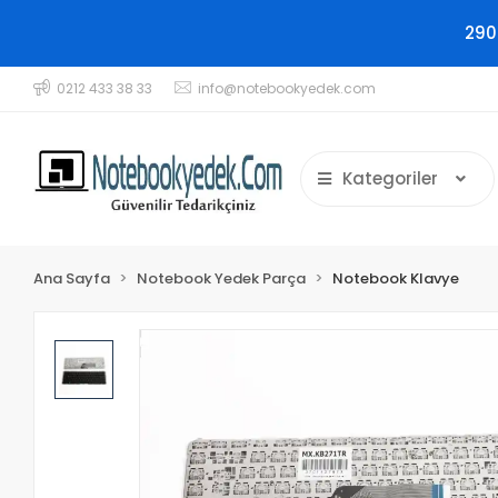
290
0212 433 38 33
info@notebookyedek.com
Kategoriler
Ana Sayfa
Notebook Yedek Parça
Notebook Klavye