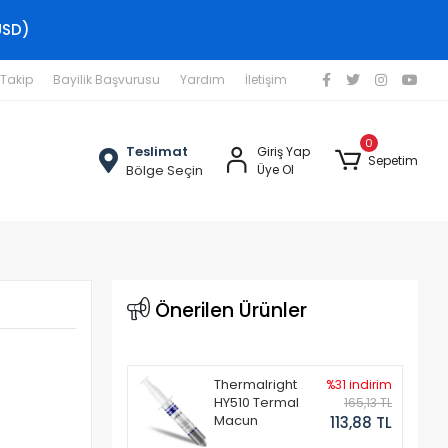
USD)
 Takip
Bayilik Başvurusu
Yardım
İletişim
0
Teslimat
Giriş Yap
Sepetim
Bölge Seçin
Üye Ol
Önerilen Ürünler
Thermalright
%31 indirim
HY510 Termal
165,13 TL
Macun
113,88 TL