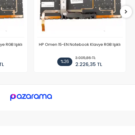
 RGB Işıklı
HP Omen 15-EN Notebook Klavye RGB Işıklı
3.005,86 TL
%26
TL
2.226,35 TL