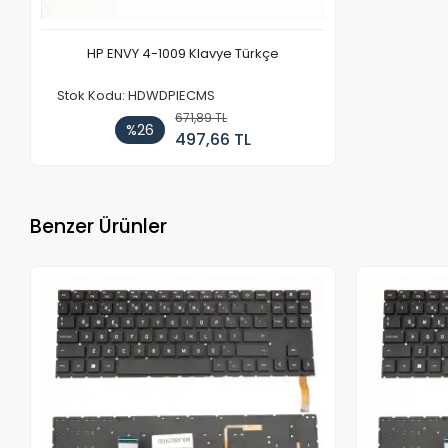
HP ENVY 4-1009 Klavye Türkçe
Stok Kodu: HDWDPIECMS
671,89 TL
%26
497,66 TL
Benzer Ürünler