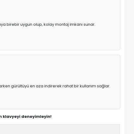
pıya birebir uygun olup, kolay montaj imkanı sunar.
rken gürültüyü en aza indirerek rahat bir kullanım sağlar.
un klavyeyi deneyimleyin!