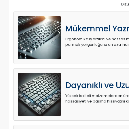
Dizü
Mükemmel Yaz
Ergonomik tuş dizilimi ve hassas me
parmak yorgunluğunu en aza indir
Dayanıklı ve U
Yüksek kaliteli malzemelerden üret
hassasiyeti ve basma hissiyatını k