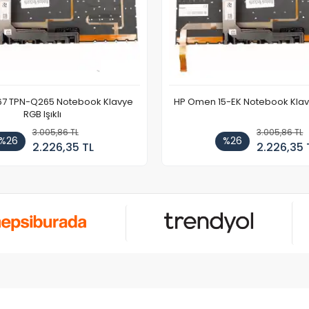
67 TPN-Q265 Notebook Klavye
HP Omen 15-EK Notebook Klavye
RGB Işıklı
3.005,86 TL
3.005,86 TL
%26
%26
2.226,35 TL
2.226,35 