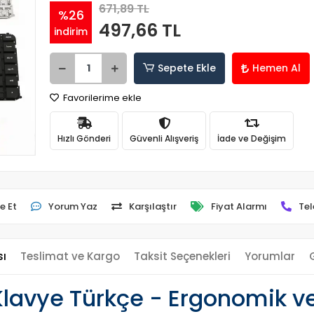
671,89 TL
%26
497,66 TL
indirim
Sepete Ekle
Hemen Al
Favorilerime ekle
Hızlı Gönderi
Güvenli Alışveriş
İade ve Değişim
e Et
Yorum Yaz
Karşılaştır
Fiyat Alarmı
Tel
sı
Teslimat ve Kargo
Taksit Seçenekleri
Yorumlar
lavye Türkçe - Ergonomik ve