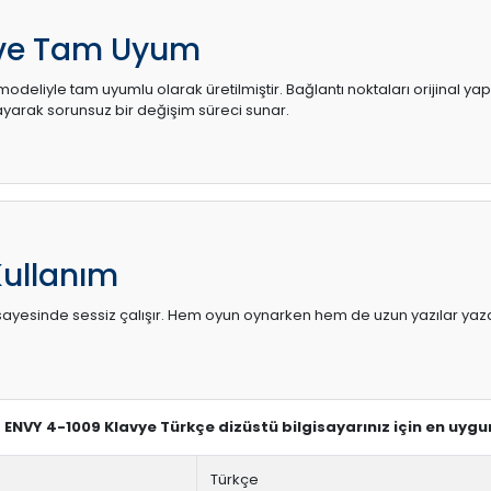
 ve Tam Uyum
odeliyle tam uyumlu olarak üretilmiştir. Bağlantı noktaları orijinal ya
arak sorunsuz bir değişim süreci sunar.
Kullanım
sı sayesinde sessiz çalışır. Hem oyun oynarken hem de uzun yazılar yaza
P ENVY 4-1009 Klavye Türkçe dizüstü bilgisayarınız için en uyg
Türkçe