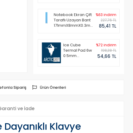
Notebook Ekran Çift
%63 indirim
Taraflı Uzayan Bant
227,76 TL
171mmX8mmX0.3mm
85,41 TL
(1 Set - 2 Adet)
Ice Cube
%72 indirim
Termal Pad 6w
198,38 TL
0.5mm
54,66 TL
50x50mm
efonla Sipariş
Ürün Önerileri
Garanti ve İade
 Dayanıklı Klavye