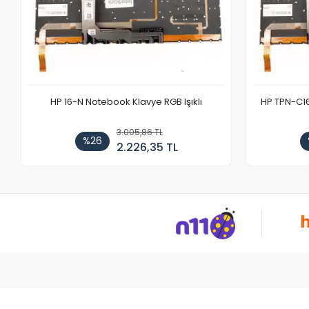
HP 16-N Notebook Klavye RGB Işıklı
HP TPN-C1
3.005,86 TL
%26
2.226,35 TL