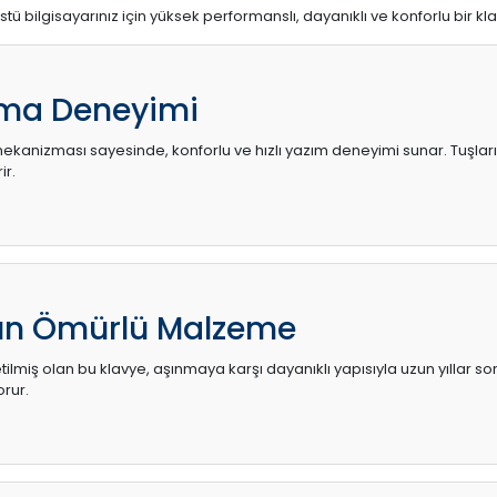
stü bilgisayarınız için yüksek performanslı, dayanıklı ve konforlu bir kl
ma Deneyimi
kanizması sayesinde, konforlu ve hızlı yazım deneyimi sunar. Tuşların d
ir.
zun Ömürlü Malzeme
ilmiş olan bu klavye, aşınmaya karşı dayanıklı yapısıyla uzun yıllar so
orur.