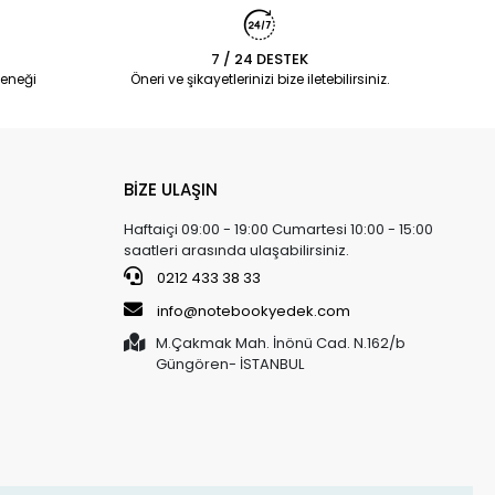
7 / 24 DESTEK
eneği
Öneri ve şikayetlerinizi bize iletebilirsiniz.
BİZE ULAŞIN
Haftaiçi 09:00 - 19:00 Cumartesi 10:00 - 15:00
saatleri arasında ulaşabilirsiniz.
0212 433 38 33
info@notebookyedek.com
M.Çakmak Mah. İnönü Cad. N.162/b
Güngören- İSTANBUL