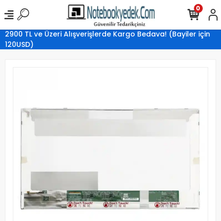
0
2900 TL ve Üzeri Alışverişlerde Kargo Bedava! (Bayiler için
120USD)