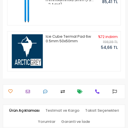
85,41 TL
- 2 Adet)
Ice Cube Termal Pad 6w
%72 indirim
0.5mm 50x50mm
198,38 TL
54,66 TL
Ürün Açıklaması
Teslimat ve Kargo
Taksit Seçenekleri
Yorumlar
Garanti ve İade