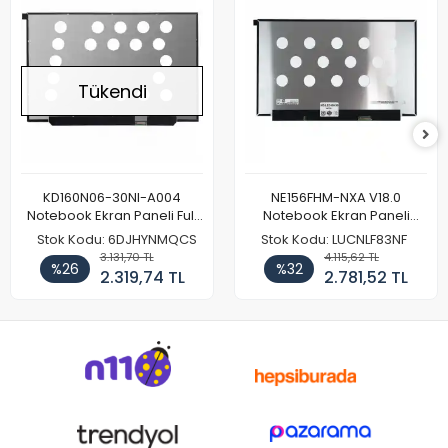
Tükendi
KD160N06-30NI-A004
NE156FHM-NXA V18.0
Notebook Ekran Paneli Full
Notebook Ekran Paneli
HD
144Hz
Stok Kodu: 6DJHYNMQCS
Stok Kodu: LUCNLF83NF
3.131,70 TL
4.115,62 TL
%26
%32
2.319,74 TL
2.781,52 TL