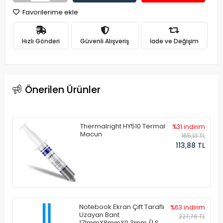
Favorilerime ekle
Hızlı Gönderi
Güvenli Alışveriş
İade ve Değişim
Önerilen Ürünler
Thermalright HY510 Termal
%31 indirim
Macun
165,13 TL
113,88 TL
Notebook Ekran Çift Taraflı
%63 indirim
Uzayan Bant
227,76 TL
171mmX8mmX0.3mm (1 Set