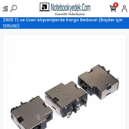
0
2900 TL ve Üzeri Alışverişlerde Kargo Bedava! (Bayiler için
120USD)