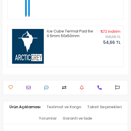
Ice Cube Termal Pad 6w
%72 indirim
0.5mm 50x50mm
198,38 TL
54,66 TL
Ürün Açıklaması
Teslimat ve Kargo
Taksit Seçenekleri
Yorumlar
Garanti ve İade