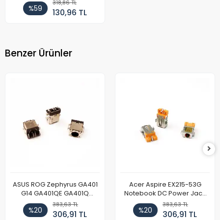
Girişi
318,86 TL
%59
130,96 TL
Benzer Ürünler
ASUS ROG Zephyrus GA401
Acer Aspire EX215-53G
G14 GA401QE GA401Q
Notebook DC Power Jack
GA402 GA402R GA402RK
Soket
383,63 TL
383,63 TL
%20
%20
HQ058T GA503QR GA503QS
306,91 TL
306,91 TL
GA503QM GA503QE GX650