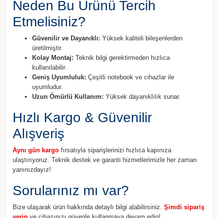
Neden Bu Ürünü Tercih
Etmelisiniz?
Güvenilir ve Dayanıklı:
Yüksek kaliteli bileşenlerden
üretilmiştir.
Kolay Montaj:
Teknik bilgi gerektirmeden hızlıca
kullanılabilir.
Geniş Uyumluluk:
Çeşitli notebook ve cihazlar ile
uyumludur.
Uzun Ömürlü Kullanım:
Yüksek dayanıklılık sunar.
Hızlı Kargo & Güvenilir
Alışveriş
Aynı gün kargo
fırsatıyla siparişlerinizi hızlıca kapınıza
ulaştırıyoruz. Teknik destek ve garanti hizmetlerimizle her zaman
yanınızdayız!
Sorularınız mı var?
Bize ulaşarak ürün hakkında detaylı bilgi alabilirsiniz.
Şimdi sipariş
verin
ve cihazınızı güvenle kullanmaya devam edin!