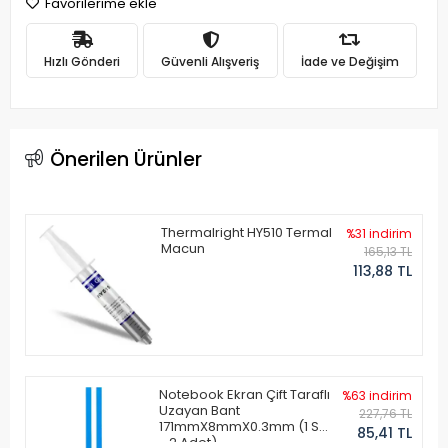
Favorilerime ekle
Hızlı Gönderi
Güvenli Alışveriş
İade ve Değişim
Önerilen Ürünler
Thermalright HY510 Termal
%31 indirim
Macun
165,13 TL
113,88 TL
Notebook Ekran Çift Taraflı
%63 indirim
Uzayan Bant
227,76 TL
171mmX8mmX0.3mm (1 Set
85,41 TL
- 2 Adet)