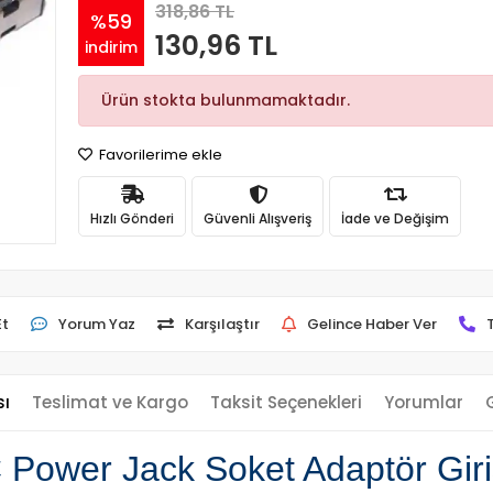
318,86 TL
%59
130,96 TL
indirim
Ürün stokta bulunmamaktadır.
Favorilerime ekle
Hızlı Gönderi
Güvenli Alışveriş
İade ve Değişim
Et
Yorum Yaz
Karşılaştır
Gelince Haber Ver
sı
Teslimat ve Kargo
Taksit Seçenekleri
Yorumlar
ower Jack Soket Adaptör Girişi