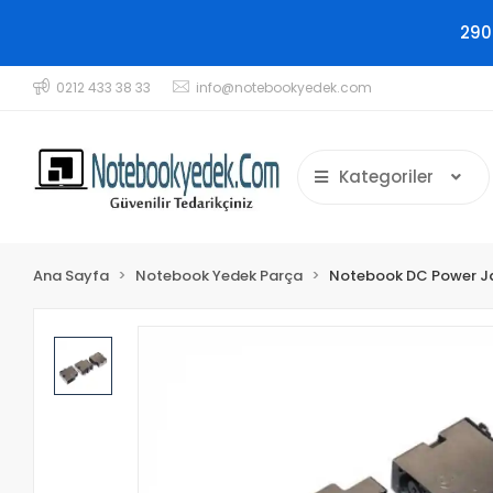
290
0212 433 38 33
info@notebookyedek.com
Kategoriler
Ana Sayfa
Notebook Yedek Parça
Notebook DC Power J