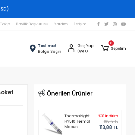
USD)
 Takip
Bayilik Başvurusu
Yardım
İletişim
0
Teslimat
Giriş Yap
Sepetim
Bölge Seçin
Üye Ol
Soket
Önerilen Ürünler
Thermalright
%31 indirim
HY510 Termal
165,13 TL
Macun
113,88 TL