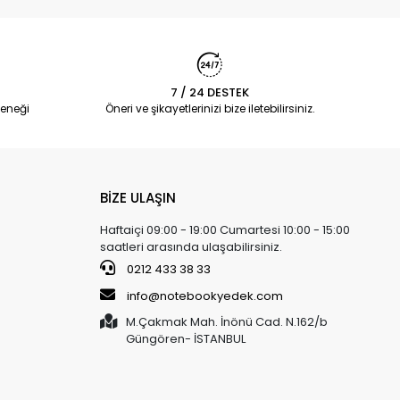
7 / 24 DESTEK
eneği
Öneri ve şikayetlerinizi bize iletebilirsiniz.
BİZE ULAŞIN
Haftaiçi 09:00 - 19:00 Cumartesi 10:00 - 15:00
saatleri arasında ulaşabilirsiniz.
0212 433 38 33
info@notebookyedek.com
M.Çakmak Mah. İnönü Cad. N.162/b
Güngören- İSTANBUL