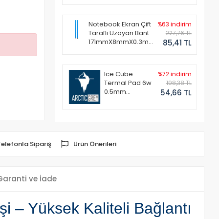
Notebook Ekran Çift
%63 indirim
Taraflı Uzayan Bant
227,76 TL
171mmX8mmX0.3mm
85,41 TL
(1 Set - 2 Adet)
Ice Cube
%72 indirim
Termal Pad 6w
198,38 TL
0.5mm
54,66 TL
50x50mm
Telefonla Sipariş
Ürün Önerileri
Garanti ve İade
 – Yüksek Kaliteli Bağlantı