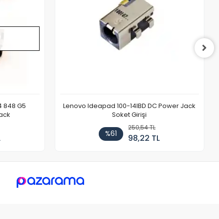
4 848 G5
Lenovo Ideapad 100-14IBD DC Power Jack
ack
Soket Girişi
250,54 TL
%61
L
98,22 TL