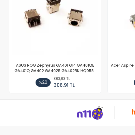
ASUS ROG Zephyrus GA401 G14 GA401QE
Acer Aspire
GA401Q GA402 GA402R GA402RK HQ058T
GA503QR GA503QS GA503QM GA503QE
383,63 TL
GX650 Notebook DC Power Jack Soketi
%20
306,91 TL