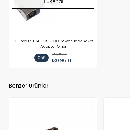
Tükendi
HP Envy 17-E 14-K 15-J DC Power Jack Soket
Adaptör Girişi
318,86 TL
%59
130,96 TL
Benzer Ürünler