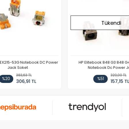
Tükendi
 EX215-53G Notebook DC Power
HP Elitebook 848 G3 848 G
Jack Soket
Notebook Dc Power J
383,63 TL
320,00 TL
%20
%51
306,91 TL
157,15 T