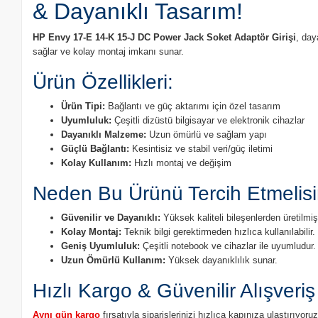
& Dayanıklı Tasarım!
HP Envy 17-E 14-K 15-J DC Power Jack Soket Adaptör Girişi
, day
sağlar ve kolay montaj imkanı sunar.
Ürün Özellikleri:
Ürün Tipi:
Bağlantı ve güç aktarımı için özel tasarım
Uyumluluk:
Çeşitli dizüstü bilgisayar ve elektronik cihazlar
Dayanıklı Malzeme:
Uzun ömürlü ve sağlam yapı
Güçlü Bağlantı:
Kesintisiz ve stabil veri/güç iletimi
Kolay Kullanım:
Hızlı montaj ve değişim
Neden Bu Ürünü Tercih Etmelisi
Güvenilir ve Dayanıklı:
Yüksek kaliteli bileşenlerden üretilmişt
Kolay Montaj:
Teknik bilgi gerektirmeden hızlıca kullanılabilir.
Geniş Uyumluluk:
Çeşitli notebook ve cihazlar ile uyumludur.
Uzun Ömürlü Kullanım:
Yüksek dayanıklılık sunar.
Hızlı Kargo & Güvenilir Alışveriş
Aynı gün kargo
fırsatıyla siparişlerinizi hızlıca kapınıza ulaştırıyo