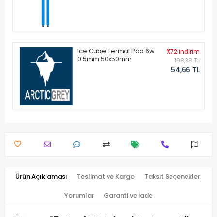
Ice Cube Termal Pad 6w
%72 indirim
0.5mm 50x50mm
198,38 TL
54,66 TL
Ürün Açıklaması
Teslimat ve Kargo
Taksit Seçenekleri
Yorumlar
Garanti ve İade