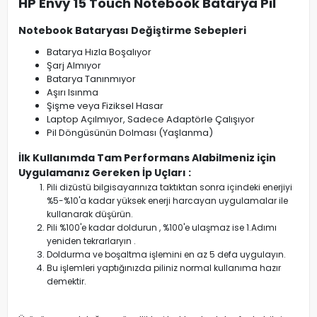
HP Envy 15 Touch Notebook Batarya Pil
Notebook Bataryası Değiştirme Sebepleri
Batarya Hızla Boşalıyor
Şarj Almıyor
Batarya Tanınmıyor
Aşırı Isınma
Şişme veya Fiziksel Hasar
Laptop Açılmıyor, Sadece Adaptörle Çalışıyor
Pil Döngüsünün Dolması (Yaşlanma)
İlk Kullanımda Tam Performans Alabilmeniz için
Uygulamanız Gereken İp Uçları :
Pili dizüstü bilgisayarınıza taktıktan sonra içindeki enerjiyi
%5-%10'a kadar yüksek enerji harcayan uygulamalar ile
kullanarak düşürün.
Pili %100'e kadar doldurun , %100'e ulaşmaz ise 1.Adımı
yeniden tekrarlaryın .
Doldurma ve boşaltma işlemini en az 5 defa uygulayın.
Bu işlemleri yaptığınızda piliniz normal kullanıma hazır
demektir.