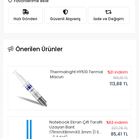
Favorilerime ekle
Hızlı Gönderi
Güvenli Alışveriş
İade ve Değişim
Önerilen Ürünler
Thermalright HY510 Termal
%31 indirim
Macun
165,13 TL
113,88 TL
Notebook Ekran Çift Taraflı
%63 indirim
Uzayan Bant
227,76 TL
171mmX8mmX0.3mm (1 Set
85,41 TL
- 2 Adet)