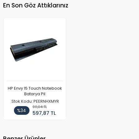
En Son Göz Attıklarınız
HP Envy 15 Touch Notebook
Batarya Pil
Stok Kodu: PEERNHXMYR
911,04 TL
%34
597,87 TL
Benzer Ürünler