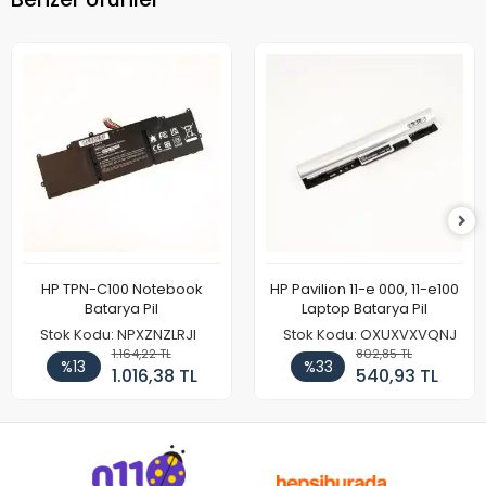
HP TPN-C100 Notebook
HP Pavilion 11-e 000, 11-e100
Batarya Pil
Laptop Batarya Pil
Stok Kodu: NPXZNZLRJI
Stok Kodu: OXUXVXVQNJ
1.164,22 TL
802,85 TL
%13
%33
1.016,38 TL
540,93 TL