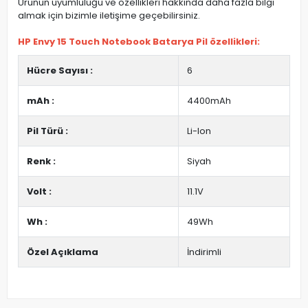
Ürünün uyumluluğu ve özellikleri hakkında daha fazla bilgi
almak için bizimle iletişime geçebilirsiniz.
HP Envy 15 Touch Notebook Batarya Pil özellikleri:
Hücre Sayısı :
6
mAh :
4400mAh
Pil Türü :
Li-Ion
Renk :
Siyah
Volt :
11.1V
Wh :
49Wh
Özel Açıklama
İndirimli