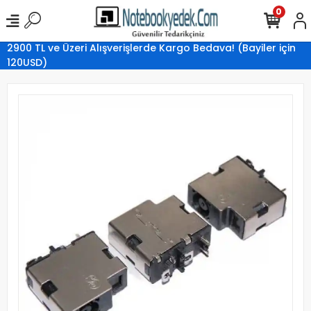
0
2900 TL ve Üzeri Alışverişlerde Kargo Bedava! (Bayiler için
120USD)