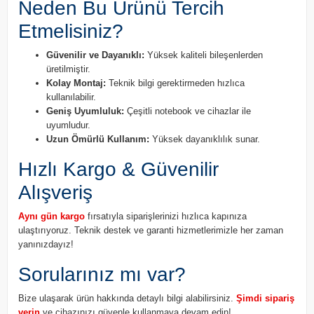
Neden Bu Ürünü Tercih
Etmelisiniz?
Güvenilir ve Dayanıklı:
Yüksek kaliteli bileşenlerden
üretilmiştir.
Kolay Montaj:
Teknik bilgi gerektirmeden hızlıca
kullanılabilir.
Geniş Uyumluluk:
Çeşitli notebook ve cihazlar ile
uyumludur.
Uzun Ömürlü Kullanım:
Yüksek dayanıklılık sunar.
Hızlı Kargo & Güvenilir
Alışveriş
Aynı gün kargo
fırsatıyla siparişlerinizi hızlıca kapınıza
ulaştırıyoruz. Teknik destek ve garanti hizmetlerimizle her zaman
yanınızdayız!
Sorularınız mı var?
Bize ulaşarak ürün hakkında detaylı bilgi alabilirsiniz.
Şimdi sipariş
verin
ve cihazınızı güvenle kullanmaya devam edin!