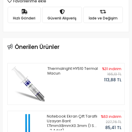
Favorilerime ekle
Hızlı Gönderi
Güvenli Alışveriş
İade ve Değişim
Önerilen Ürünler
Thermalright HY510 Termal
%31 indirim
Macun
165,13 TL
113,88 TL
Notebook Ekran Çift Taraflı
%63 indirim
Uzayan Bant
227,76 TL
171mmX8mmX0.3mm (1 Set
85,41 TL
- 2 Adet)