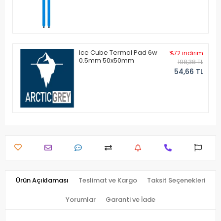
Ice Cube Termal Pad 6w
%72 indirim
0.5mm 50x50mm
198,38 TL
54,66 TL
Ürün Açıklaması
Teslimat ve Kargo
Taksit Seçenekleri
Yorumlar
Garanti ve İade