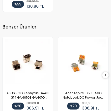
Girişi
318,86 TL
%59
130,96 TL
Benzer Ürünler
ASUS ROG Zephyrus GA401
Acer Aspire EX215-53G
G14 GA401QE GA401Q
Notebook DC Power Jack
GA402 GA402R GA402RK
Soket
383,63 TL
383,63 TL
%20
%20
HQ058T GA503QR GA503QS
306,91 TL
306,91 TL
GA503QM GA503QE GX650