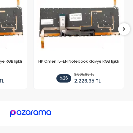
 RGB Işıklı
HP Omen 15-EN Notebook Klavye RGB Işıklı
3.005,86 TL
%26
TL
2.226,35 TL