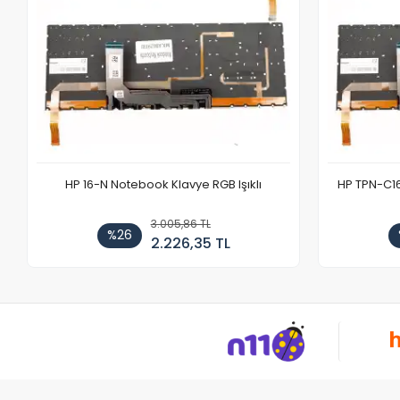
HP 16-N Notebook Klavye RGB Işıklı
HP TPN-C1
3.005,86 TL
%26
2.226,35 TL