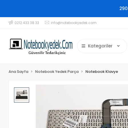
290
0212 433 38 33
info@notebookyedek.com
Kategoriler
Ana Sayfa
Notebook Yedek Parça
Notebook Klavye