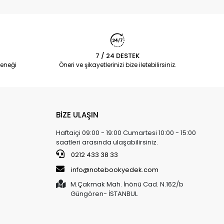
7 / 24 DESTEK
eneği
Öneri ve şikayetlerinizi bize iletebilirsiniz.
BİZE ULAŞIN
Haftaiçi 09:00 - 19:00 Cumartesi 10:00 - 15:00
saatleri arasında ulaşabilirsiniz.
0212 433 38 33
info@notebookyedek.com
M.Çakmak Mah. İnönü Cad. N.162/b
Güngören- İSTANBUL