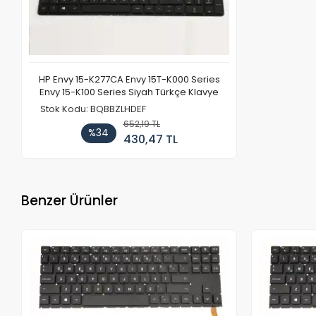
HP Envy 15-K277CA Envy 15T-K000 Series
Envy 15-K100 Series Siyah Türkçe Klavye
Stok Kodu: BQBBZLHDEF
652,19 TL
%34
430,47 TL
Benzer Ürünler