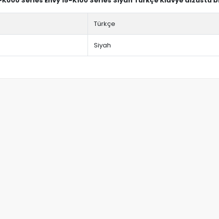
-K000 Series Envy 15-K100 Series Siyah Türkçe Klavye dizüstü b
Türkçe
Siyah