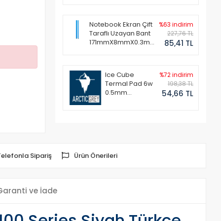
Notebook Ekran Çift
%63 indirim
Taraflı Uzayan Bant
227,76 TL
171mmX8mmX0.3mm
85,41 TL
(1 Set - 2 Adet)
Ice Cube
%72 indirim
Termal Pad 6w
198,38 TL
0.5mm
54,66 TL
50x50mm
Telefonla Sipariş
Ürün Önerileri
Garanti ve İade
100 Series Siyah Türkçe