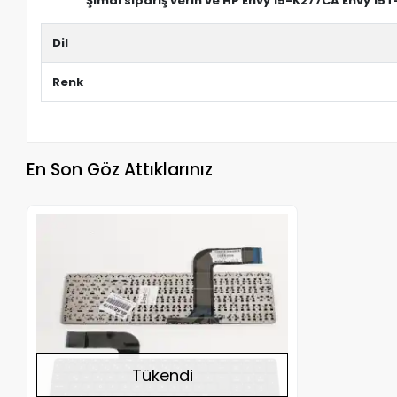
Şimdi sipariş verin ve HP Envy 15-K277CA Envy 15T
Dil
Renk
En Son Göz Attıklarınız
Stokta Yok
Tükendi