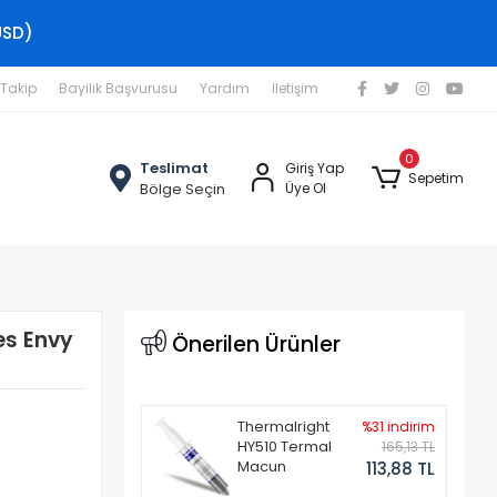
USD)
 Takip
Bayilik Başvurusu
Yardım
İletişim
0
Teslimat
Giriş Yap
Sepetim
Bölge Seçin
Üye Ol
es Envy
Önerilen Ürünler
Thermalright
%31 indirim
HY510 Termal
165,13 TL
Macun
113,88 TL