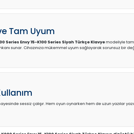
 ve Tam Uyum
0 Series Envy 15-K100 Series Siyah Türkçe Klavye
modeliyle tam u
 imkanı sunar. Cihazınıza mükemmel uyum sağlayarak sorunsuz bir değ
Kullanım
sı sayesinde sessiz çalışır. Hem oyun oynarken hem de uzun yazılar yaza