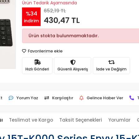
Ürün Tedarik Aşamasında
652,19 TL
%34
430,47 TL
indirim
Ürün stokta bulunmamaktadır.
Favorilerime ekle
Hızlı Gönderi
Güvenli Alışveriş
İade ve Değişim
Et
Yorum Yaz
Karşılaştır
Gelince Haber Ver
sı
Teslimat ve Kargo
Taksit Seçenekleri
Yorumlar
 15T-K000 Series Envy 15-K