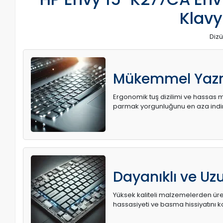
Klavy
Dizü
Mükemmel Yaz
Ergonomik tuş dizilimi ve hassas me
parmak yorgunluğunu en aza indir
Dayanıklı ve U
Yüksek kaliteli malzemelerden üret
hassasiyeti ve basma hissiyatını k