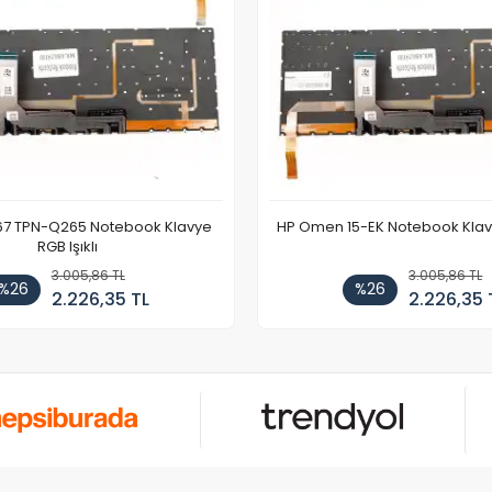
67 TPN-Q265 Notebook Klavye
HP Omen 15-EK Notebook Klavye
RGB Işıklı
3.005,86 TL
3.005,86 TL
%26
%26
2.226,35 TL
2.226,35 