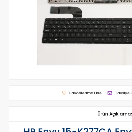
Favorilerime Ekle
Tavsiye 
Ürün Açıklama
HP Envy 15-K277CA Envy