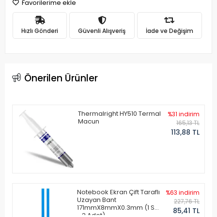
Favorilerime ekle
Hızlı Gönderi
Güvenli Alışveriş
İade ve Değişim
Önerilen Ürünler
Thermalright HY510 Termal
%31 indirim
Macun
165,13 TL
113,88 TL
Notebook Ekran Çift Taraflı
%63 indirim
Uzayan Bant
227,76 TL
171mmX8mmX0.3mm (1 Set
85,41 TL
- 2 Adet)