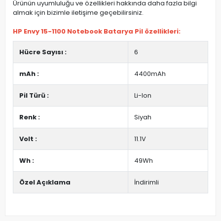
Ürünün uyumluluğu ve özellikleri hakkında daha fazla bilgi
almak için bizimle iletişime geçebilirsiniz.
HP Envy 15-1100 Notebook Batarya Pil özellikleri:
Hücre Sayısı :
6
mAh :
4400mAh
Pil Türü :
Li-Ion
Renk :
Siyah
Volt :
11.1V
Wh :
49Wh
Özel Açıklama
İndirimli