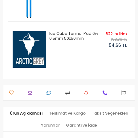
Ice Cube Termal Pad 6w
%72 indirim
0.5mm 50x50mm
198,38 TL
54,66 TL
Ürün Açıklaması
Teslimat ve Kargo
Taksit Seçenekleri
Yorumlar
Garanti ve İade