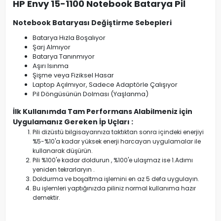
HP Envy 15-1100 Notebook Batarya Pil
Notebook Bataryası Değiştirme Sebepleri
Batarya Hızla Boşalıyor
Şarj Almıyor
Batarya Tanınmıyor
Aşırı Isınma
Şişme veya Fiziksel Hasar
Laptop Açılmıyor, Sadece Adaptörle Çalışıyor
Pil Döngüsünün Dolması (Yaşlanma)
İlk Kullanımda Tam Performans Alabilmeniz için
Uygulamanız Gereken İp Uçları :
Pili dizüstü bilgisayarınıza taktıktan sonra içindeki enerjiyi
%5-%10'a kadar yüksek enerji harcayan uygulamalar ile
kullanarak düşürün.
Pili %100'e kadar doldurun , %100'e ulaşmaz ise 1.Adımı
yeniden tekrarlaryın .
Doldurma ve boşaltma işlemini en az 5 defa uygulayın.
Bu işlemleri yaptığınızda piliniz normal kullanıma hazır
demektir.