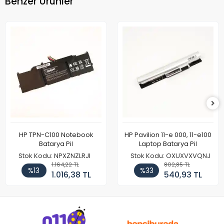
Benzer Ürünler
HP TPN-C100 Notebook
HP Pavilion 11-e 000, 11-e100
Batarya Pil
Laptop Batarya Pil
Stok Kodu: NPXZNZLRJI
Stok Kodu: OXUXVXVQNJ
1.164,22 TL
802,85 TL
%13
%33
1.016,38 TL
540,93 TL