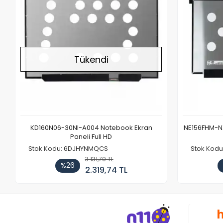
Tükendi
KD160N06-30NI-A004 Notebook Ekran
NE156FHM-NX
Paneli Full HD
Stok Kodu: 6DJHYNMQCS
Stok Kodu
3.131,70 TL
%26
2.319,74 TL