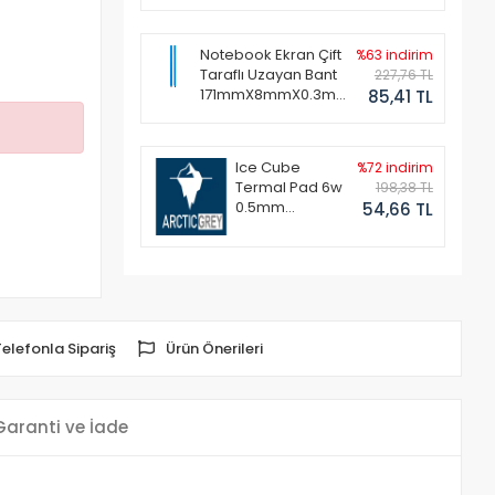
Notebook Ekran Çift
%63 indirim
Taraflı Uzayan Bant
227,76 TL
171mmX8mmX0.3mm
85,41 TL
(1 Set - 2 Adet)
Ice Cube
%72 indirim
Termal Pad 6w
198,38 TL
0.5mm
54,66 TL
50x50mm
Telefonla Sipariş
Ürün Önerileri
Garanti ve İade