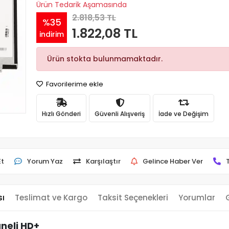
Ürün Tedarik Aşamasında
2.818,53 TL
%35
1.822,08 TL
indirim
Ürün stokta bulunmamaktadır.
Favorilerime ekle
Hızlı Gönderi
Güvenli Alışveriş
İade ve Değişim
Et
Yorum Yaz
Karşılaştır
Gelince Haber Ver
sı
Teslimat ve Kargo
Taksit Seçenekleri
Yorumlar
neli HD+