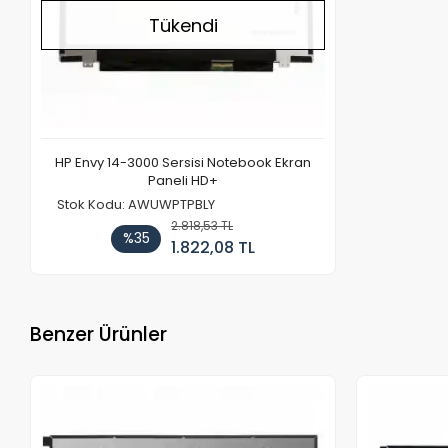
Tükendi
HP Envy 14-3000 Sersisi Notebook Ekran
Paneli HD+
Stok Kodu: AWUWPTPBLY
2.818,53 TL
%35
1.822,08 TL
Benzer Ürünler
Stokta Yok