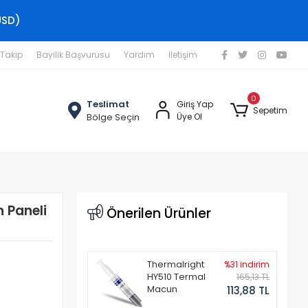
USD)
 Takip
Bayilik Başvurusu
Yardım
İletişim
0
Teslimat
Giriş Yap
Sepetim
Bölge Seçin
Üye Ol
 Paneli
Önerilen Ürünler
Thermalright
%31 indirim
HY510 Termal
165,13 TL
Macun
113,88 TL