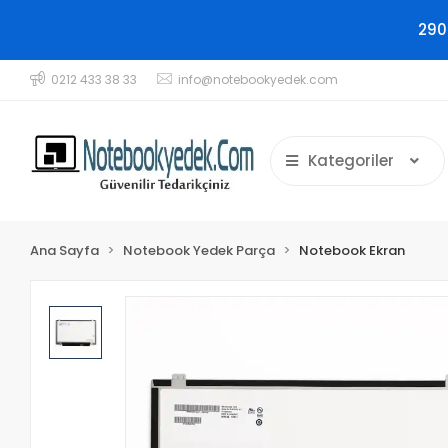
290
0212 433 38 33
info@notebookyedek.com
Kategoriler
Ana Sayfa
Notebook Yedek Parça
Notebook Ekran