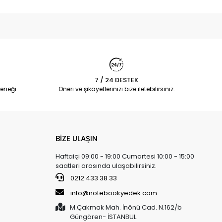
7 / 24 DESTEK
eneği
Öneri ve şikayetlerinizi bize iletebilirsiniz.
BİZE ULAŞIN
Haftaiçi 09:00 - 19:00 Cumartesi 10:00 - 15:00
saatleri arasında ulaşabilirsiniz.
0212 433 38 33
info@notebookyedek.com
M.Çakmak Mah. İnönü Cad. N.162/b
Güngören- İSTANBUL