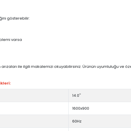
ini gösterebilir:
blemi varsa
arızaları ile ilgili makalemizi okuyabilirsiniz. Ürünün uyumluluğu ve ö
kleri:
14.0''
1600x900
60Hz