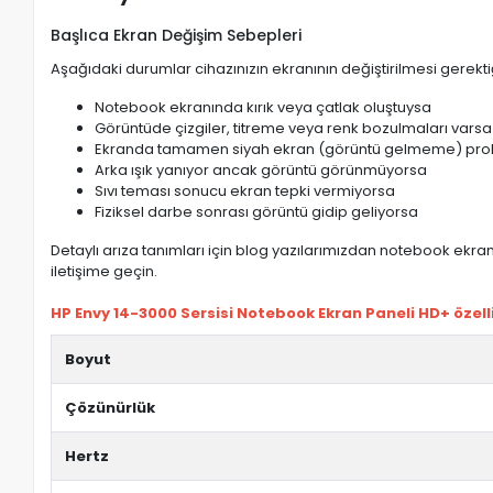
Başlıca Ekran Değişim Sebepleri
Aşağıdaki durumlar cihazınızın ekranının değiştirilmesi gerektiğ
Notebook ekranında kırık veya çatlak oluştuysa
Görüntüde çizgiler, titreme veya renk bozulmaları varsa
Ekranda tamamen siyah ekran (görüntü gelmeme) pro
Arka ışık yanıyor ancak görüntü görünmüyorsa
Sıvı teması sonucu ekran tepki vermiyorsa
Fiziksel darbe sonrası görüntü gidip geliyorsa
Detaylı arıza tanımları için blog yazılarımızdan notebook ekran 
iletişime geçin.
HP Envy 14-3000 Sersisi Notebook Ekran Paneli HD+ özelli
Boyut
Çözünürlük
Hertz