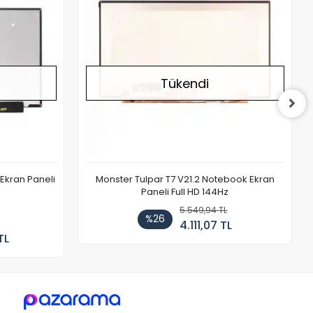
Tükendi
Ekran Paneli
Monster Tulpar T7 V21.2 Notebook Ekran
Paneli Full HD 144Hz
5.549,94 TL
%26
4.111,07 TL
TL