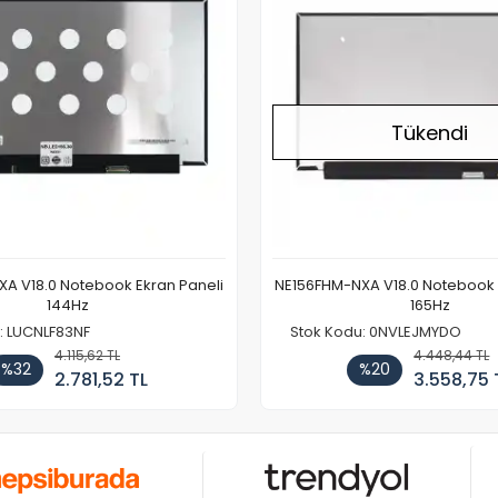
Tükendi
A V18.0 Notebook Ekran Paneli
NE156FHM-NXA V18.0 Notebook 
144Hz
165Hz
: LUCNLF83NF
Stok Kodu: 0NVLEJMYDO
4.115,62 TL
4.448,44 TL
%32
%20
2.781,52 TL
3.558,75 