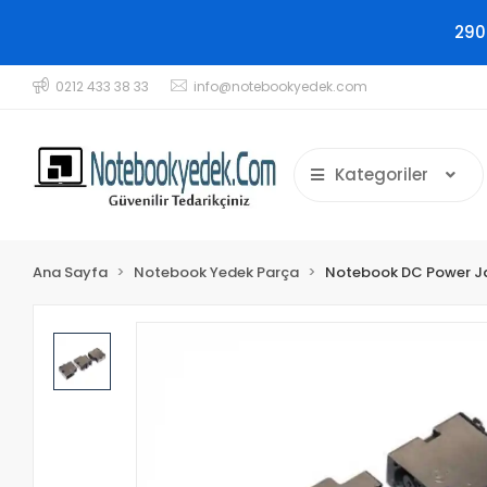
290
0212 433 38 33
info@notebookyedek.com
Kategoriler
Ana Sayfa
Notebook Yedek Parça
Notebook DC Power J