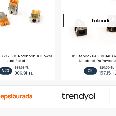
Tükendi
 EX215-53G Notebook DC Power
HP Elitebook 848 G3 848 G
Jack Soket
Notebook Dc Power J
383,63 TL
320,00 TL
%20
%51
306,91 TL
157,15 T