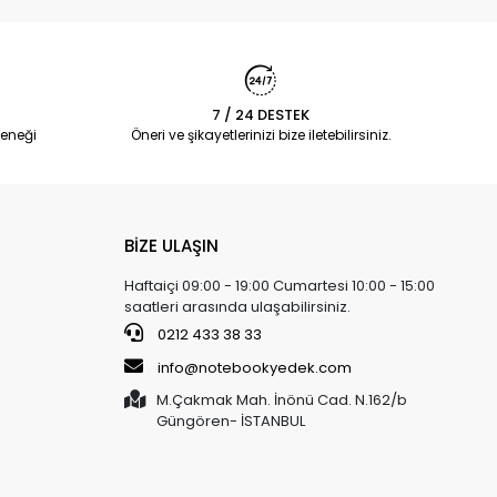
7 / 24 DESTEK
eneği
Öneri ve şikayetlerinizi bize iletebilirsiniz.
BİZE ULAŞIN
Haftaiçi 09:00 - 19:00 Cumartesi 10:00 - 15:00
saatleri arasında ulaşabilirsiniz.
0212 433 38 33
info@notebookyedek.com
M.Çakmak Mah. İnönü Cad. N.162/b
Güngören- İSTANBUL