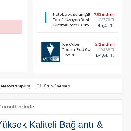
Notebook Ekran Çift
%63 indirim
Taraflı Uzayan Bant
227,76 TL
171mmX8mmX0.3mm
85,41 TL
(1 Set - 2 Adet)
Ice Cube
%72 indirim
Termal Pad 6w
198,38 TL
0.5mm
54,66 TL
50x50mm
Telefonla Sipariş
Ürün Önerileri
Garanti ve İade
ksek Kaliteli Bağlantı &