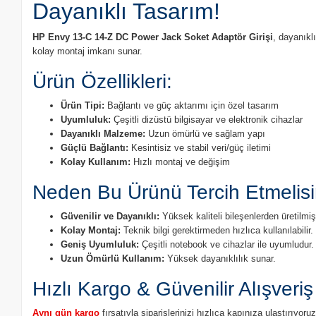
Dayanıklı Tasarım!
HP Envy 13-C 14-Z DC Power Jack Soket Adaptör Girişi
, dayanıkl
kolay montaj imkanı sunar.
Ürün Özellikleri:
Ürün Tipi:
Bağlantı ve güç aktarımı için özel tasarım
Uyumluluk:
Çeşitli dizüstü bilgisayar ve elektronik cihazlar
Dayanıklı Malzeme:
Uzun ömürlü ve sağlam yapı
Güçlü Bağlantı:
Kesintisiz ve stabil veri/güç iletimi
Kolay Kullanım:
Hızlı montaj ve değişim
Neden Bu Ürünü Tercih Etmelisi
Güvenilir ve Dayanıklı:
Yüksek kaliteli bileşenlerden üretilmişt
Kolay Montaj:
Teknik bilgi gerektirmeden hızlıca kullanılabilir.
Geniş Uyumluluk:
Çeşitli notebook ve cihazlar ile uyumludur.
Uzun Ömürlü Kullanım:
Yüksek dayanıklılık sunar.
Hızlı Kargo & Güvenilir Alışveriş
Aynı gün kargo
fırsatıyla siparişlerinizi hızlıca kapınıza ulaştırıyo