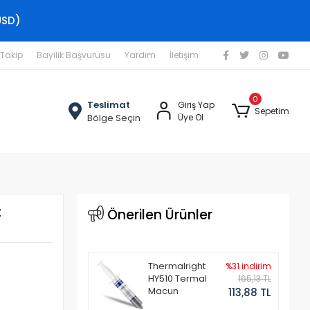
USD)
 Takip
Bayilik Başvurusu
Yardım
İletişim
0
Teslimat
Giriş Yap
Sepetim
Bölge Seçin
Üye Ol
t
Önerilen Ürünler
Thermalright
%31 indirim
HY510 Termal
165,13 TL
Macun
113,88 TL