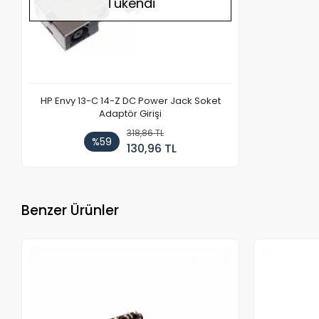
Tükendi
HP Envy 13-C 14-Z DC Power Jack Soket
Adaptör Girişi
318,86 TL
%59
130,96 TL
Benzer Ürünler