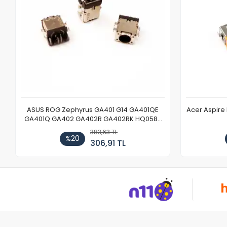
ASUS ROG Zephyrus GA401 G14 GA401QE
Acer Aspire
GA401Q GA402 GA402R GA402RK HQ058T
GA503QR GA503QS GA503QM GA503QE
383,63 TL
GX650 Notebook DC Power Jack Soketi
%20
306,91 TL