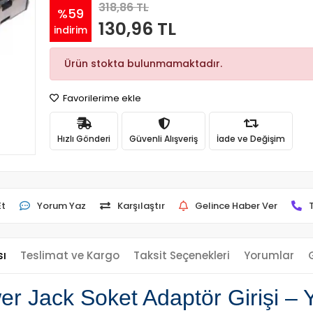
318,86 TL
%59
130,96 TL
indirim
Ürün stokta bulunmamaktadır.
Favorilerime ekle
Hızlı Gönderi
Güvenli Alışveriş
İade ve Değişim
Et
Yorum Yaz
Karşılaştır
Gelince Haber Ver
sı
Teslimat ve Kargo
Taksit Seçenekleri
Yorumlar
Jack Soket Adaptör Girişi – Yü