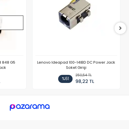
4 848 G5
Lenovo Ideapad 100-14IBD DC Power Jack
ack
Soket Girişi
250,54 TL
%61
L
98,22 TL