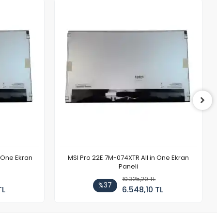
n One Ekran
MSI Pro 22E 7M-074XTR All in One Ekran
Paneli
10.325,29 TL
%37
TL
6.548,10 TL