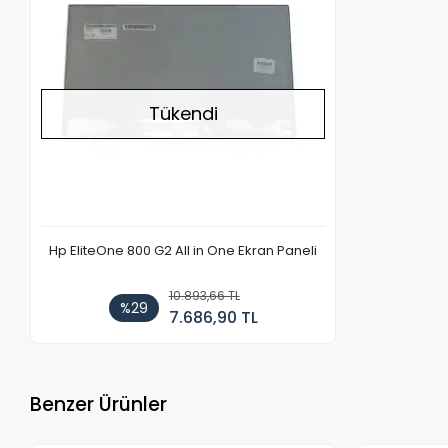
Tükendi
Hp EliteOne 800 G2 All in One Ekran Paneli
10.893,66 TL
%29
7.686,90 TL
Benzer Ürünler