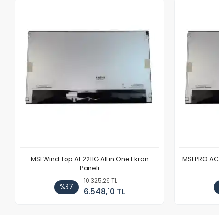
MSI Wind Top AE2211G All in One Ekran
MSI PRO AC1
Paneli
10.325,29 TL
%37
6.548,10 TL