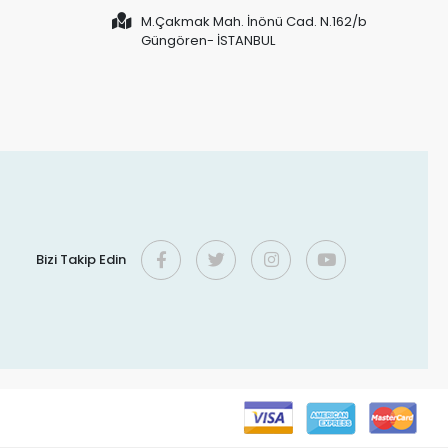
M.Çakmak Mah. İnönü Cad. N.162/b
Güngören- İSTANBUL
Bizi Takip Edin