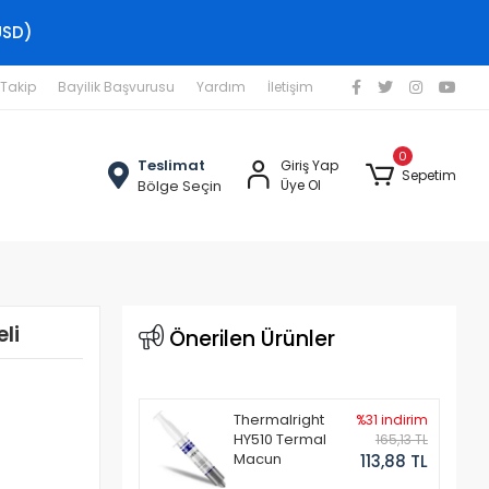
USD)
 Takip
Bayilik Başvurusu
Yardım
İletişim
0
Teslimat
Giriş Yap
Sepetim
Bölge Seçin
Üye Ol
li
Önerilen Ürünler
Thermalright
%31 indirim
HY510 Termal
165,13 TL
Macun
113,88 TL