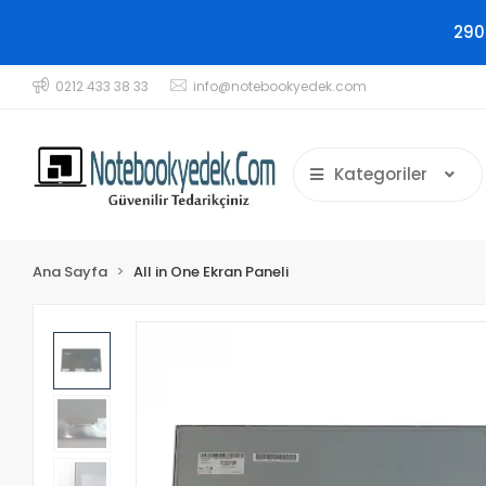
290
0212 433 38 33
info@notebookyedek.com
Kategoriler
Ana Sayfa
All in One Ekran Paneli