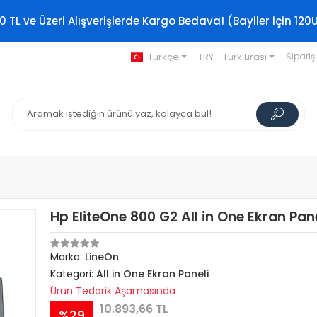
0 TL ve Üzeri Alışverişlerde Kargo Bedava! (Bayiler için 120
Türkçe
TRY - Türk Lirası
Sipariş
Hp EliteOne 800 G2 All in One Ekran Pane
Marka:
LineOn
Kategori:
All in One Ekran Paneli
Ürün Tedarik Aşamasında
10.893,66 TL
%29