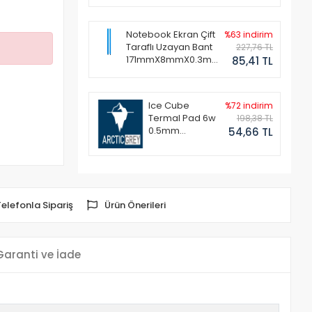
Notebook Ekran Çift
%63 indirim
Taraflı Uzayan Bant
227,76 TL
171mmX8mmX0.3mm
85,41 TL
(1 Set - 2 Adet)
Ice Cube
%72 indirim
Termal Pad 6w
198,38 TL
0.5mm
54,66 TL
50x50mm
Telefonla Sipariş
Ürün Önerileri
Garanti ve İade