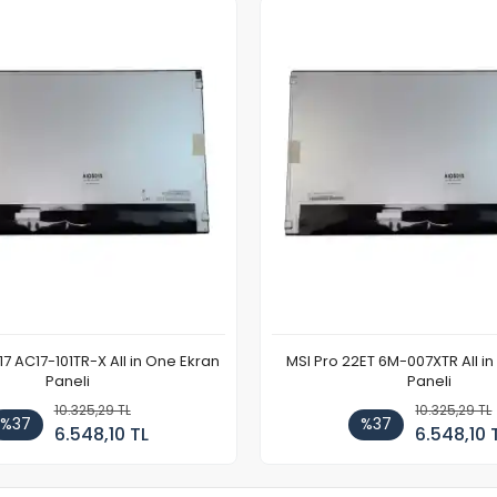
7 AC17-101TR-X All in One Ekran
MSI Pro 22ET 6M-007XTR All i
Paneli
Paneli
10.325,29 TL
10.325,29 TL
%37
%37
6.548,10 TL
6.548,10 