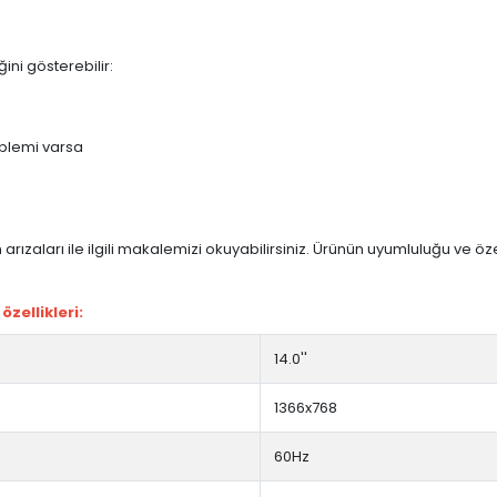
ini gösterebilir:
blemi varsa
arızaları ile ilgili makalemizi okuyabilirsiniz. Ürünün uyumluluğu ve ö
zellikleri:
14.0''
1366x768
60Hz