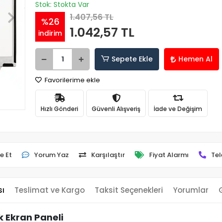
Stok: Stokta Var
1.407,56 TL
%26
1.042,57 TL
indirim
Sepete Ekle
Hemen Al
Favorilerime ekle
Hızlı Gönderi
Güvenli Alışveriş
İade ve Değişim
e Et
Yorum Yaz
Karşılaştır
Fiyat Alarmı
Tel
sı
Teslimat ve Kargo
Taksit Seçenekleri
Yorumlar
 Ekran Paneli