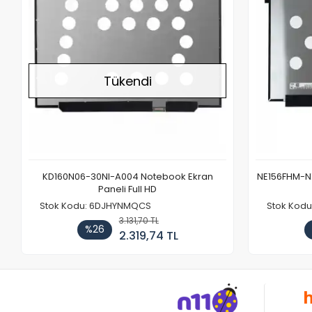
Tükendi
KD160N06-30NI-A004 Notebook Ekran
NE156FHM-NX
Paneli Full HD
Stok Kodu: 6DJHYNMQCS
Stok Kodu
3.131,70 TL
%26
2.319,74 TL