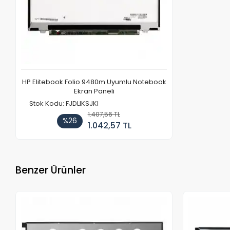
HP Elitebook Folio 9480m Uyumlu Notebook
Ekran Paneli
Stok Kodu: FJDLIKSJKI
1.407,56 TL
%26
1.042,57 TL
Benzer Ürünler
Stokta Yok