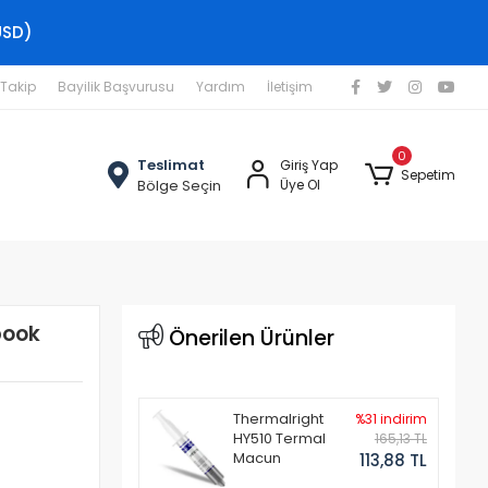
USD)
 Takip
Bayilik Başvurusu
Yardım
İletişim
0
Teslimat
Giriş Yap
Sepetim
Bölge Seçin
Üye Ol
book
Önerilen Ürünler
Thermalright
%31 indirim
HY510 Termal
165,13 TL
Macun
113,88 TL