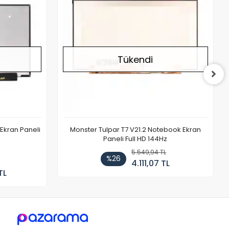
Tükendi
Ekran Paneli
Monster Tulpar T7 V21.2 Notebook Ekran
Paneli Full HD 144Hz
5.549,94 TL
%26
4.111,07 TL
TL