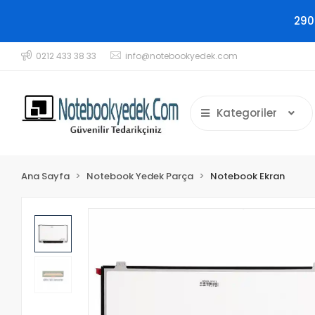
290
0212 433 38 33
info@notebookyedek.com
Kategoriler
Ana Sayfa
Notebook Yedek Parça
Notebook Ekran