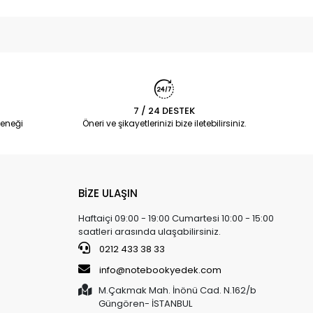
7 / 24 DESTEK
eneği
Öneri ve şikayetlerinizi bize iletebilirsiniz.
BİZE ULAŞIN
Haftaiçi 09:00 - 19:00 Cumartesi 10:00 - 15:00
saatleri arasında ulaşabilirsiniz.
0212 433 38 33
info@notebookyedek.com
M.Çakmak Mah. İnönü Cad. N.162/b
Güngören- İSTANBUL