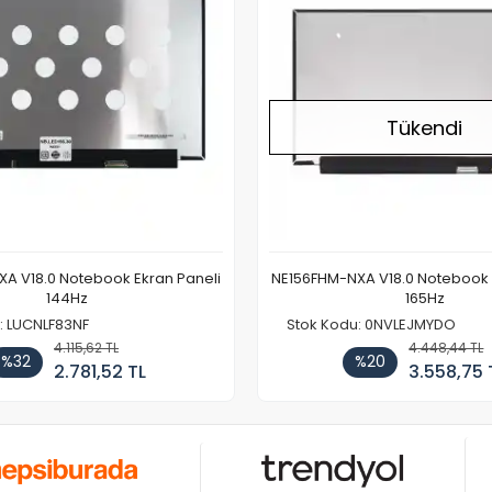
Tükendi
A V18.0 Notebook Ekran Paneli
NE156FHM-NXA V18.0 Notebook 
144Hz
165Hz
: LUCNLF83NF
Stok Kodu: 0NVLEJMYDO
4.115,62 TL
4.448,44 TL
%32
%20
2.781,52 TL
3.558,75 