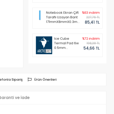
Notebook Ekran Çift
%63 indirim
Taraflı Uzayan Bant
227,76 TL
171mmX8mmX0.3mm
85,41 TL
(1 Set - 2 Adet)
Ice Cube
%72 indirim
Termal Pad 6w
198,38 TL
0.5mm
54,66 TL
50x50mm
efonla Sipariş
Ürün Önerileri
Garanti ve İade