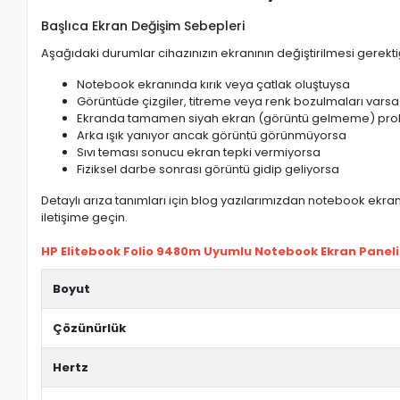
Başlıca Ekran Değişim Sebepleri
Aşağıdaki durumlar cihazınızın ekranının değiştirilmesi gerektiğ
Notebook ekranında kırık veya çatlak oluştuysa
Görüntüde çizgiler, titreme veya renk bozulmaları varsa
Ekranda tamamen siyah ekran (görüntü gelmeme) pro
Arka ışık yanıyor ancak görüntü görünmüyorsa
Sıvı teması sonucu ekran tepki vermiyorsa
Fiziksel darbe sonrası görüntü gidip geliyorsa
Detaylı arıza tanımları için blog yazılarımızdan notebook ekran 
iletişime geçin.
HP Elitebook Folio 9480m Uyumlu Notebook Ekran Paneli ö
Boyut
Çözünürlük
Hertz