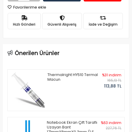
Favorilerime ekle
Hızlı Gönderi
Güvenli Alışveriş
İade ve Değişim
Önerilen Ürünler
Thermalright HY510 Termal
%31 indirim
Macun
165,13 TL
113,88 TL
Notebook Ekran Çift Taraflı
%63 indirim
Uzayan Bant
227,76 TL
171mmX8mmX0.3mm (1 Set