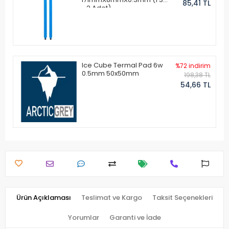
85,41 TL
- 2 Adet)
Ice Cube Termal Pad 6w
%72 indirim
0.5mm 50x50mm
198,38 TL
54,66 TL
Ürün Açıklaması
Teslimat ve Kargo
Taksit Seçenekleri
Yorumlar
Garanti ve İade