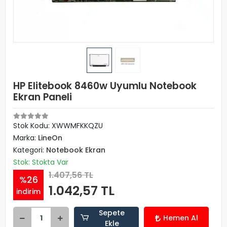
HP Elitebook 8460w Uyumlu Notebook
Ekran Paneli
Stok Kodu: XWWMFKKQZU
Marka:
LineOn
Kategori:
Notebook Ekran
Stok: Stokta Var
1.407,56 TL
%26
1.042,57 TL
indirim
Sepete
Hemen Al
Ekle