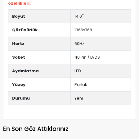
özellikleri:
Boyut
14.0''
Çözünürlük
1366x768
Hertz
60Hz
Soket
40 Pin / LVDS
Aydınlatma
LED
Yüzey
Parlak
Durumu
Yeni
En Son Göz Attıklarınız