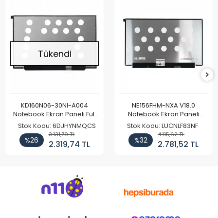
Tükendi
KD160N06-30NI-A004
NE156FHM-NXA V18.0
Notebook Ekran Paneli Full
Notebook Ekran Paneli
HD
144Hz
Stok Kodu: 6DJHYNMQCS
Stok Kodu: LUCNLF83NF
3.131,70 TL
4.115,62 TL
%26
%32
2.319,74 TL
2.781,52 TL