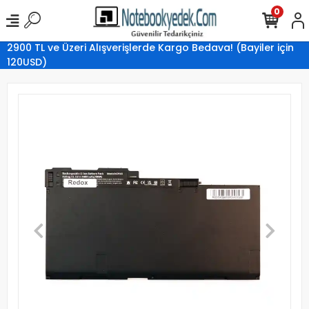
0
2900 TL ve Üzeri Alışverişlerde Kargo Bedava! (Bayiler için
120USD)