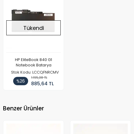
Tükendi
HP EliteBook 840 G1
Notebook Batarya
Stok Kodu: LCCQFNRCMV
1.195,38 TL
%26
885,64 TL
Benzer Ürünler