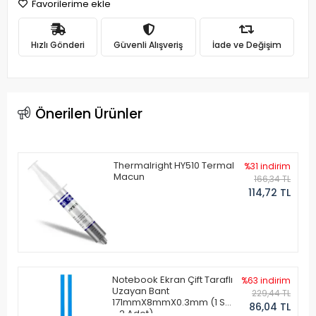
Favorilerime ekle
Hızlı Gönderi
Güvenli Alışveriş
İade ve Değişim
Önerilen Ürünler
Thermalright HY510 Termal
%31 indirim
Macun
166,34 TL
114,72 TL
Notebook Ekran Çift Taraflı
%63 indirim
Uzayan Bant
229,44 TL
171mmX8mmX0.3mm (1 Set
86,04 TL
- 2 Adet)