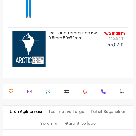
Ice Cube Termal Pad 6w
%72 indirim
0.5mm 50x50mm
199,84 TL
55,07 TL
Ürün Açıklaması
Teslimat ve Kargo
Taksit Seçenekleri
Yorumlar
Garanti ve İade