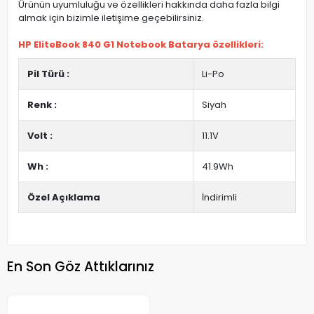
Ürünün uyumluluğu ve özellikleri hakkında daha fazla bilgi
almak için bizimle iletişime geçebilirsiniz.
HP EliteBook 840 G1 Notebook Batarya özellikleri:
Pil Türü :
Li-Po
Renk :
Siyah
Volt :
11.1V
Wh :
41.9Wh
Özel Açıklama
İndirimli
En Son Göz Attıklarınız