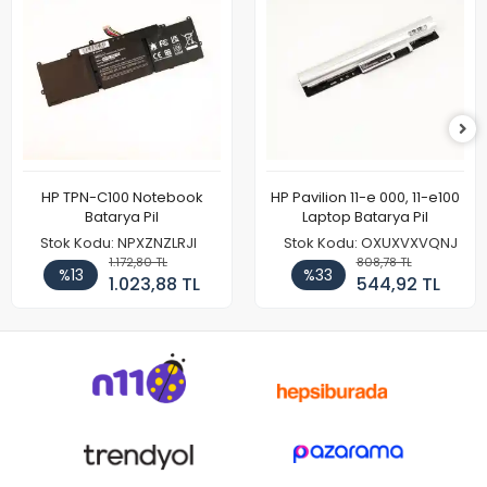
HP TPN-C100 Notebook
HP Pavilion 11-e 000, 11-e100
Batarya Pil
Laptop Batarya Pil
Stok Kodu: NPXZNZLRJI
Stok Kodu: OXUXVXVQNJ
1.172,80 TL
808,78 TL
%13
%33
1.023,88 TL
544,92 TL