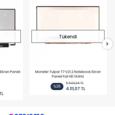
Tükendi
Ekran Paneli
Monster Tulpar T7 V21.2 Notebook Ekran
Paneli Full HD 144Hz
5.549,94 TL
%26
4.111,07 TL
TL