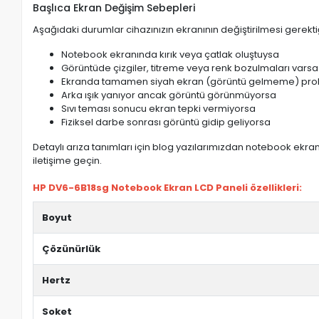
Başlıca Ekran Değişim Sebepleri
Aşağıdaki durumlar cihazınızın ekranının değiştirilmesi gerektiğ
Notebook ekranında kırık veya çatlak oluştuysa
Görüntüde çizgiler, titreme veya renk bozulmaları varsa
Ekranda tamamen siyah ekran (görüntü gelmeme) pro
Arka ışık yanıyor ancak görüntü görünmüyorsa
Sıvı teması sonucu ekran tepki vermiyorsa
Fiziksel darbe sonrası görüntü gidip geliyorsa
Detaylı arıza tanımları için blog yazılarımızdan notebook ekran 
iletişime geçin.
HP DV6-6B18sg Notebook Ekran LCD Paneli özellikleri:
Boyut
Çözünürlük
Hertz
Soket