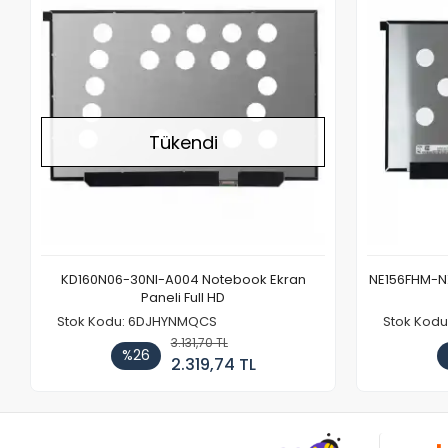
Tükendi
KD160N06-30NI-A004 Notebook Ekran
NE156FHM-NX
Paneli Full HD
Stok Kodu: 6DJHYNMQCS
Stok Kodu
3.131,70 TL
%26
2.319,74 TL