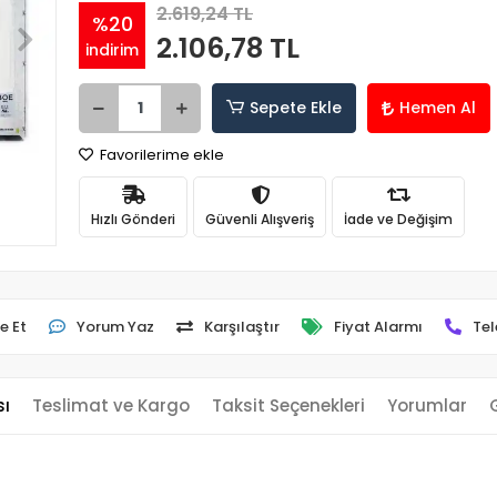
2.619,24 TL
%20
2.106,78 TL
indirim
Sepete Ekle
Hemen Al
Favorilerime ekle
Hızlı Gönderi
Güvenli Alışveriş
İade ve Değişim
e Et
Yorum Yaz
Karşılaştır
Fiyat Alarmı
Tel
sı
Teslimat ve Kargo
Taksit Seçenekleri
Yorumlar