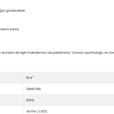
ini gösterebilir:
blemi varsa
arızaları ile ilgili makalemizi okuyabilirsiniz. Ürünün uyumluluğu ve ö
15.6''
1366x768
60Hz
40 Pin / LVDS