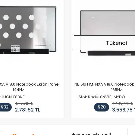
Tükendi
A V18.0 Notebook Ekran Paneli
NE156FHM-NXA V18.0 Notebook 
144Hz
165Hz
: LUCNLF83NF
Stok Kodu: 0NVLEJMYDO
4.115,62 TL
4.448,44 TL
%32
%20
2.781,52 TL
3.558,75 