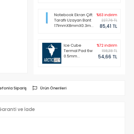
Notebook Ekran Çift
%63 indirim
Taraflı Uzayan Bant
227,76 TL
171mmX8mmX0.3mm
85,41 TL
(1 Set - 2 Adet)
Ice Cube
%72 indirim
Termal Pad 6w
198,38 TL
0.5mm
54,66 TL
50x50mm
efonla Sipariş
Ürün Önerileri
Garanti ve İade