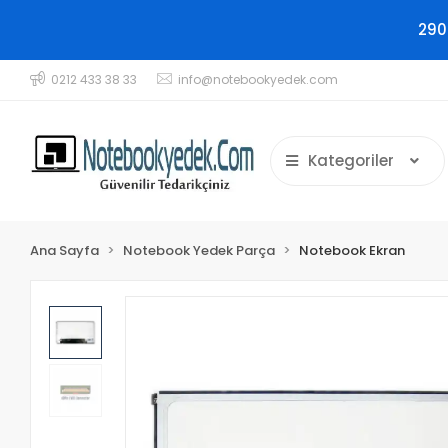
290
0212 433 38 33
info@notebookyedek.com
Kategoriler
Ana Sayfa
Notebook Yedek Parça
Notebook Ekran