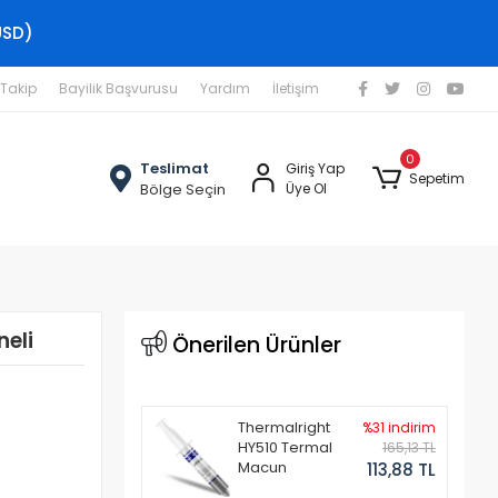
USD)
 Takip
Bayilik Başvurusu
Yardım
İletişim
0
Teslimat
Giriş Yap
Sepetim
Bölge Seçin
Üye Ol
eli
Önerilen Ürünler
Thermalright
%31 indirim
HY510 Termal
165,13 TL
Macun
113,88 TL