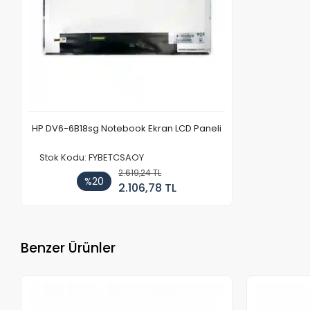
HP DV6-6B18sg Notebook Ekran LCD Paneli
Stok Kodu: FYBETCSAOY
2.619,24 TL
%20
2.106,78 TL
Benzer Ürünler
Stokta Yok