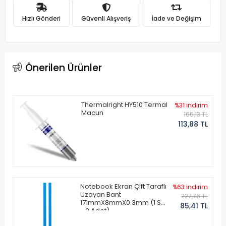
Hızlı Gönderi
Güvenli Alışveriş
İade ve Değişim
Önerilen Ürünler
Thermalright HY510 Termal
%31 indirim
Macun
165,13 TL
113,88 TL
Notebook Ekran Çift Taraflı
%63 indirim
Uzayan Bant
227,76 TL
171mmX8mmX0.3mm (1 Set
85,41 TL
- 2 Adet)