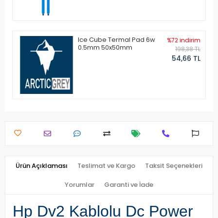
Ice Cube Termal Pad 6w
%72 indirim
0.5mm 50x50mm
198,38 TL
54,66 TL
Ürün Açıklaması
Teslimat ve Kargo
Taksit Seçenekleri
Yorumlar
Garanti ve İade
Hp Dv2 Kablolu Dc Power