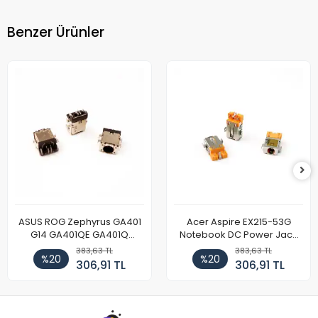
Benzer Ürünler
ASUS ROG Zephyrus GA401
Acer Aspire EX215-53G
G14 GA401QE GA401Q
Notebook DC Power Jack
GA402 GA402R GA402RK
Soket
383,63 TL
383,63 TL
%20
%20
HQ058T GA503QR GA503QS
306,91 TL
306,91 TL
GA503QM GA503QE GX650
Notebook DC Power Jack
Soketi