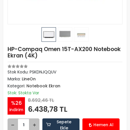
HP-Compaq Omen 15T-AX200 Notebook
Ekran (4K)
Stok Kodu: PSKDNJQQUV
Marka:
LineOn
Kategori:
Notebook Ekran
Stok: Stokta Var
8.692,46 TL
%26
6.438,78 TL
indirim
Sepete
Hemen Al
Ekle