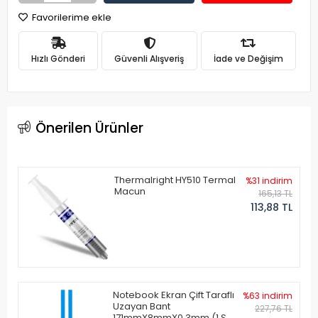
Favorilerime ekle
Hızlı Gönderi
Güvenli Alışveriş
İade ve Değişim
Önerilen Ürünler
Thermalright HY510 Termal
%31 indirim
Macun
165,13 TL
113,88 TL
Notebook Ekran Çift Taraflı
%63 indirim
Uzayan Bant
227,76 TL
171mmX8mmX0.3mm (1 Set