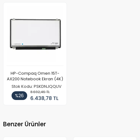
HP-Compaq Omen 15T-
AX200 Notebook Ekran (4K)
Stok Kodu: PSKDNJQQUV
8.692,46 TL
%26
6.438,78 TL
Benzer Ürünler