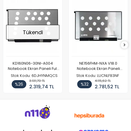
Tükendi
KD160N06-30NI-A004
NE156FHM-NXA V18.0
Notebook Ekran Paneli Full
Notebook Ekran Paneli
HD
144Hz
Stok Kodu: 6DJHYNMQCS
Stok Kodu: LUCNLF83NF
3.131,70 TL
4.115,62 TL
%26
%32
2.319,74 TL
2.781,52 TL