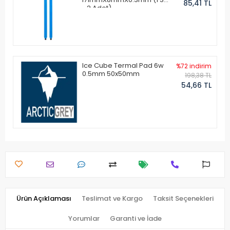
85,41 TL
- 2 Adet)
Ice Cube Termal Pad 6w
%72 indirim
0.5mm 50x50mm
198,38 TL
54,66 TL
Ürün Açıklaması
Teslimat ve Kargo
Taksit Seçenekleri
Yorumlar
Garanti ve İade