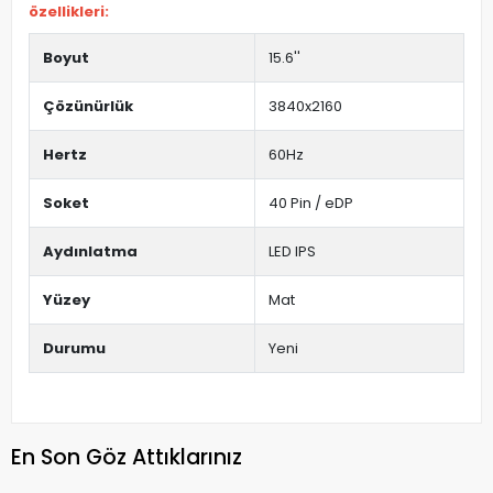
özellikleri:
Boyut
15.6''
Çözünürlük
3840x2160
Hertz
60Hz
Soket
40 Pin / eDP
Aydınlatma
LED IPS
Yüzey
Mat
Durumu
Yeni
En Son Göz Attıklarınız