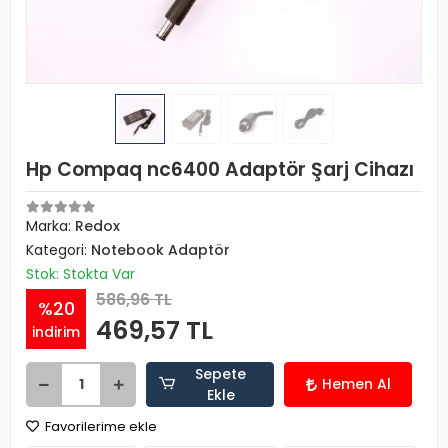
Hp Compaq nc6400 Adaptör Şarj Cihazı
Marka:
Redox
Kategori:
Notebook Adaptör
Stok: Stokta Var
586,96 TL
%20
469,57 TL
indirim
Sepete
Hemen Al
Ekle
Favorilerime ekle