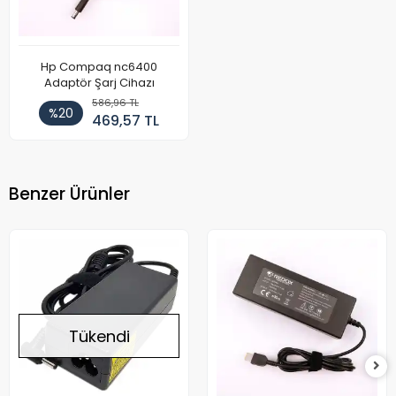
Hp Compaq nc6400
Adaptör Şarj Cihazı
586,96 TL
%20
469,57 TL
Benzer Ürünler
Tükendi