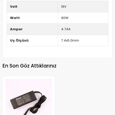
Volt
19V
Watt
90W
Amper
4.74A
Uç Ölçüsü
7.4x5.0mm
En Son Göz Attıklarınız