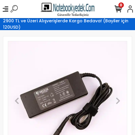
0
2900 TL ve Üzeri Alışverişlerde Kargo Bedava! (Bayiler için
120USD)