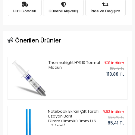
Hızlı Gönderi
Güvenli Alışveriş
İade ve Değişim
Önerilen Ürünler
Thermalright HY510 Termal
%31 indirim
Macun
165,13 TL
113,88 TL
Notebook Ekran Çift Taraflı
%63 indirim
Uzayan Bant
227,76 TL
171mmX8mmX0.3mm (1 Set
85,41 TL
- 2 Adet)