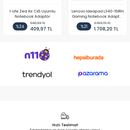
I-Life Zed Air Cx5 Uyumlu
Lenovo Ideapad L340-15IRH
Notebook Adaptör
Gaming Notebook Adaptör
Cihazı Şarj Aleti (150W)
540,93 TL
2.163,72 TL
%24
%21
409,97 TL
1.708,20 TL
Hızlı Teslimat