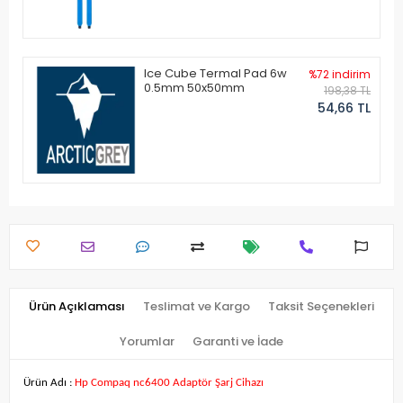
Ice Cube Termal Pad 6w
%72 indirim
0.5mm 50x50mm
198,38 TL
54,66 TL
Ürün Açıklaması
Teslimat ve Kargo
Taksit Seçenekleri
Yorumlar
Garanti ve İade
Ürün Adı :
Hp Compaq nc6400 Adaptör Şarj Cihazı