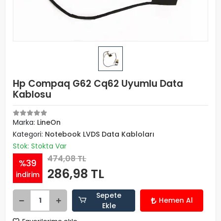
Hp Compaq G62 Cq62 Uyumlu Data
Kablosu
Marka:
LineOn
Kategori:
Notebook LVDS Data Kabloları
Stok: Stokta Var
474,08 TL
%39
286,98 TL
indirim
Sepete
Hemen Al
Ekle