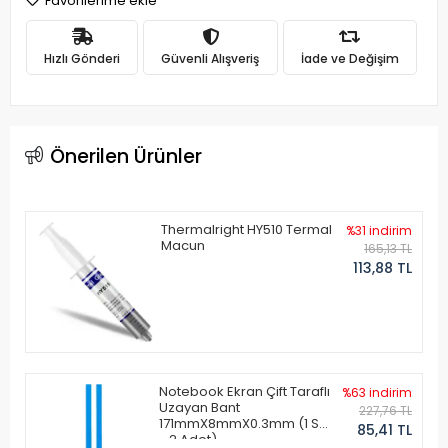
Favorilerime ekle
Hızlı Gönderi
Güvenli Alışveriş
İade ve Değişim
Önerilen Ürünler
Thermalright HY510 Termal
%31 indirim
Macun
165,13 TL
113,88 TL
Notebook Ekran Çift Taraflı
%63 indirim
Uzayan Bant
227,76 TL
171mmX8mmX0.3mm (1 Set
85,41 TL
- 2 Adet)