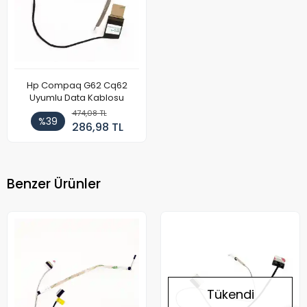
Hp Compaq G62 Cq62
Uyumlu Data Kablosu
474,08 TL
%39
286,98 TL
Benzer Ürünler
Tükendi