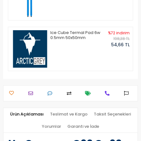
Ice Cube Termal Pad 6w
%72 indirim
0.5mm 50x50mm
198,38 TL
54,66 TL
Ürün Açıklaması
Teslimat ve Kargo
Taksit Seçenekleri
Yorumlar
Garanti ve İade