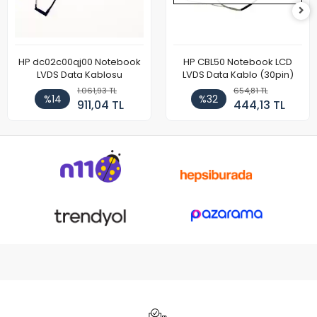
HP dc02c00qj00 Notebook
HP CBL50 Notebook LCD
LVDS Data Kablosu
LVDS Data Kablo (30pin)
1.061,93 TL
654,81 TL
%14
%32
911,04 TL
444,13 TL