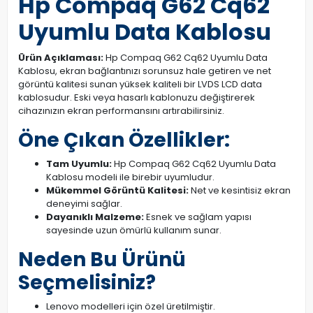
Hp Compaq G62 Cq62
Uyumlu Data Kablosu
Ürün Açıklaması:
Hp Compaq G62 Cq62 Uyumlu Data
Kablosu, ekran bağlantınızı sorunsuz hale getiren ve net
görüntü kalitesi sunan yüksek kaliteli bir LVDS LCD data
kablosudur. Eski veya hasarlı kablonuzu değiştirerek
cihazınızın ekran performansını artırabilirsiniz.
Öne Çıkan Özellikler:
Tam Uyumlu:
Hp Compaq G62 Cq62 Uyumlu Data
Kablosu modeli ile birebir uyumludur.
Mükemmel Görüntü Kalitesi:
Net ve kesintisiz ekran
deneyimi sağlar.
Dayanıklı Malzeme:
Esnek ve sağlam yapısı
sayesinde uzun ömürlü kullanım sunar.
Neden Bu Ürünü
Seçmelisiniz?
Lenovo modelleri için özel üretilmiştir.