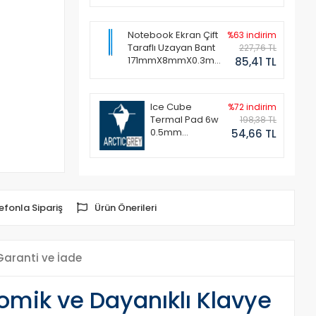
Notebook Ekran Çift
%63 indirim
Taraflı Uzayan Bant
227,76 TL
171mmX8mmX0.3mm
85,41 TL
(1 Set - 2 Adet)
Ice Cube
%72 indirim
Termal Pad 6w
198,38 TL
0.5mm
54,66 TL
50x50mm
efonla Sipariş
Ürün Önerileri
Garanti ve İade
mik ve Dayanıklı Klavye