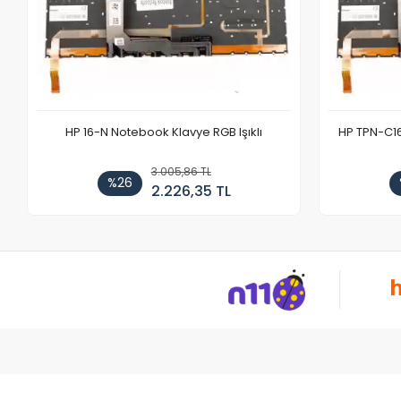
HP 16-N Notebook Klavye RGB Işıklı
HP TPN-C1
3.005,86 TL
%26
2.226,35 TL