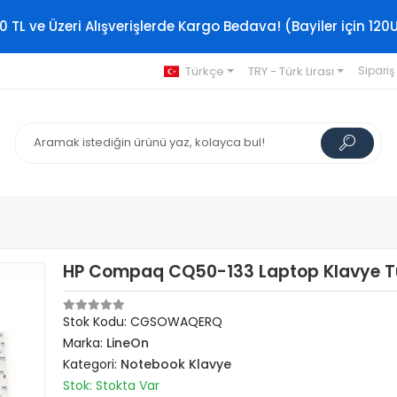
0 TL ve Üzeri Alışverişlerde Kargo Bedava! (Bayiler için 120
Türkçe
TRY - Türk Lirası
Sipariş
HP Compaq CQ50-133 Laptop Klavye T
Stok Kodu: CGSOWAQERQ
Marka:
LineOn
Kategori:
Notebook Klavye
Stok: Stokta Var