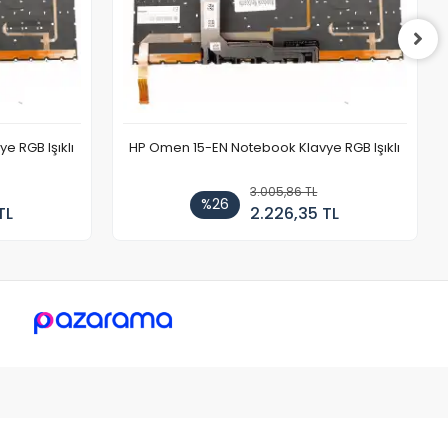
 RGB Işıklı
HP Omen 15-EN Notebook Klavye RGB Işıklı
3.005,86 TL
%26
TL
2.226,35 TL