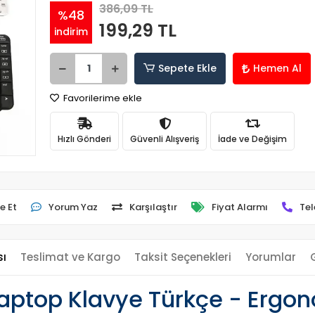
386,09 TL
%48
199,29 TL
indirim
Sepete Ekle
Hemen Al
Favorilerime ekle
Hızlı Gönderi
Güvenli Alışveriş
İade ve Değişim
e Et
Yorum Yaz
Karşılaştır
Fiyat Alarmı
Tel
sı
Teslimat ve Kargo
Taksit Seçenekleri
Yorumlar
top Klavye Türkçe - Ergono