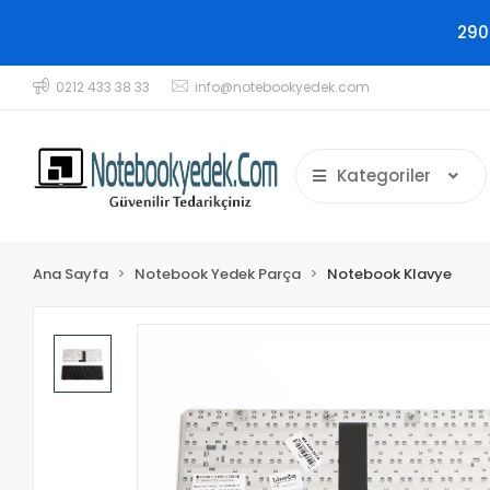
290
0212 433 38 33
info@notebookyedek.com
Kategoriler
Ana Sayfa
Notebook Yedek Parça
Notebook Klavye