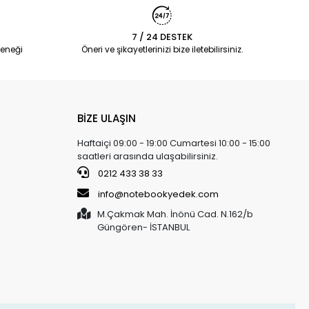
7 / 24 DESTEK
eneği
Öneri ve şikayetlerinizi bize iletebilirsiniz.
BİZE ULAŞIN
Haftaiçi 09:00 - 19:00 Cumartesi 10:00 - 15:00
saatleri arasında ulaşabilirsiniz.
0212 433 38 33
info@notebookyedek.com
M.Çakmak Mah. İnönü Cad. N.162/b
Güngören- İSTANBUL