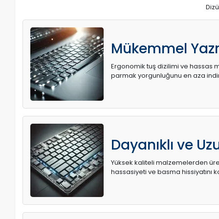
Dizü
Mükemmel Yaz
Ergonomik tuş dizilimi ve hassas me
parmak yorgunluğunu en aza indir
Dayanıklı ve U
Yüksek kaliteli malzemelerden üret
hassasiyeti ve basma hissiyatını k