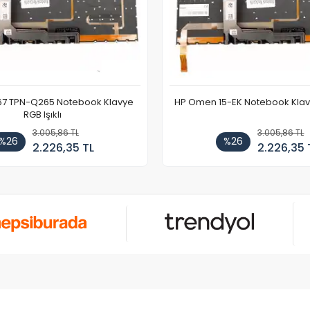
67 TPN-Q265 Notebook Klavye
HP Omen 15-EK Notebook Klavye
RGB Işıklı
3.005,86 TL
3.005,86 TL
%26
%26
2.226,35 TL
2.226,35 