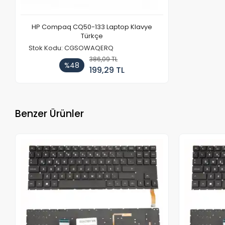
HP Compaq CQ50-133 Laptop Klavye
Türkçe
Stok Kodu: CGSOWAQERQ
386,09 TL
%48
199,29 TL
Benzer Ürünler