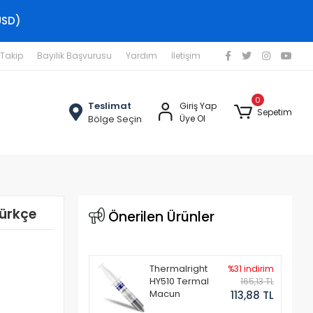
USD)
 Takip
Bayilik Başvurusu
Yardım
İletişim
0
Teslimat
Giriş Yap
Sepetim
Bölge Seçin
Üye Ol
ürkçe
Önerilen Ürünler
Thermalright
%31 indirim
HY510 Termal
165,13 TL
Macun
113,88 TL