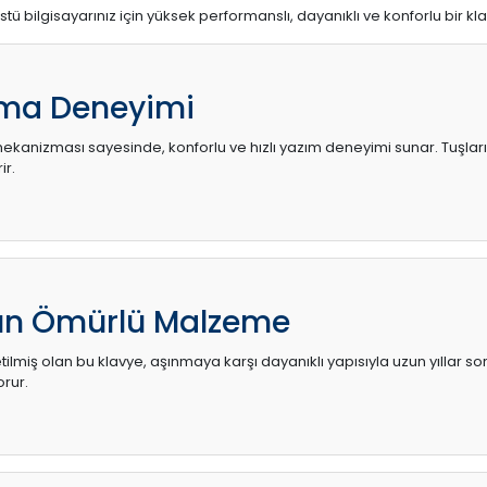
stü bilgisayarınız için yüksek performanslı, dayanıklı ve konforlu bir kl
ma Deneyimi
kanizması sayesinde, konforlu ve hızlı yazım deneyimi sunar. Tuşların d
ir.
zun Ömürlü Malzeme
ilmiş olan bu klavye, aşınmaya karşı dayanıklı yapısıyla uzun yıllar so
orur.