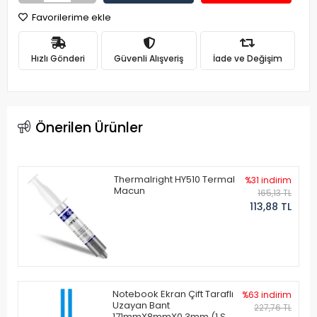
Favorilerime ekle
Hızlı Gönderi
Güvenli Alışveriş
İade ve Değişim
Önerilen Ürünler
Thermalright HY510 Termal
%31 indirim
Macun
165,13 TL
113,88 TL
Notebook Ekran Çift Taraflı
%63 indirim
Uzayan Bant
227,76 TL
171mmX8mmX0.3mm (1 Set