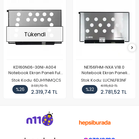
Tükendi
KD160N06-30NI-A004
NE156FHM-NXA V18.0
Notebook Ekran Paneli Full
Notebook Ekran Paneli
HD
144Hz
Stok Kodu: 6DJHYNMQCS
Stok Kodu: LUCNLF83NF
3.131,70 TL
4.115,62 TL
%26
%32
2.319,74 TL
2.781,52 TL