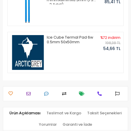
85,41 TL
- 2 Adet)
Ice Cube Termal Pad 6w
%72 indirim
0.5mm 50x50mm
198,38 TL
54,66 TL
Ürün Açıklaması
Teslimat ve Kargo
Taksit Seçenekleri
Yorumlar
Garanti ve İade