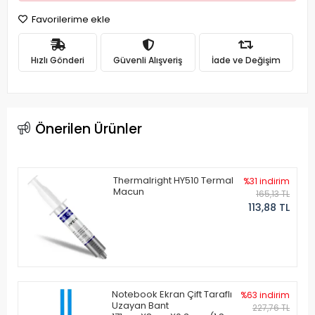
Favorilerime ekle
Hızlı Gönderi
Güvenli Alışveriş
İade ve Değişim
Önerilen Ürünler
Thermalright HY510 Termal
%31 indirim
Macun
165,13 TL
113,88 TL
Notebook Ekran Çift Taraflı
%63 indirim
Uzayan Bant
227,76 TL