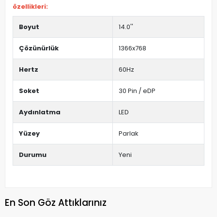
özellikleri:
Boyut
14.0''
Çözünürlük
1366x768
Hertz
60Hz
Soket
30 Pin / eDP
Aydınlatma
LED
Yüzey
Parlak
Durumu
Yeni
En Son Göz Attıklarınız