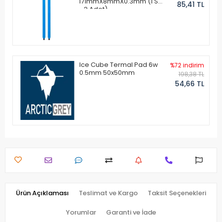
171mmX8mmX0.3mm (1 Set
85,41 TL
- 2 Adet)
Ice Cube Termal Pad 6w
%72 indirim
0.5mm 50x50mm
198,38 TL
54,66 TL
Ürün Açıklaması
Teslimat ve Kargo
Taksit Seçenekleri
Yorumlar
Garanti ve İade