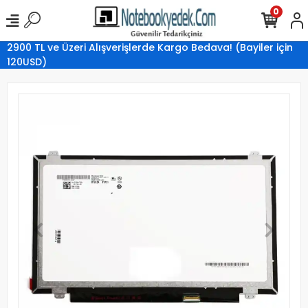
0
2900 TL ve Üzeri Alışverişlerde Kargo Bedava! (Bayiler için
120USD)