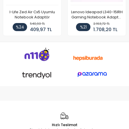
I-Life Zed Air Cx5 Uyumlu
Lenovo Ideapad L340-15IRH
Notebook Adaptör
Gaming Notebook Adaptör
Cihazı Şarj Aleti (150W)
540,93 TL
2.163,72 TL
%24
%21
409,97 TL
1.708,20 TL
Hızlı Teslimat