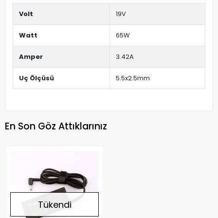
Volt
19V
Watt
65W
Amper
3.42A
Uç Ölçüsü
5.5x2.5mm
En Son Göz Attıklarınız
Tükendi