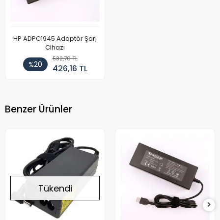
HP ADPC1945 Adaptör Şarj
Cihazı
532,70 TL
%20
426,16 TL
Benzer Ürünler
Tükendi