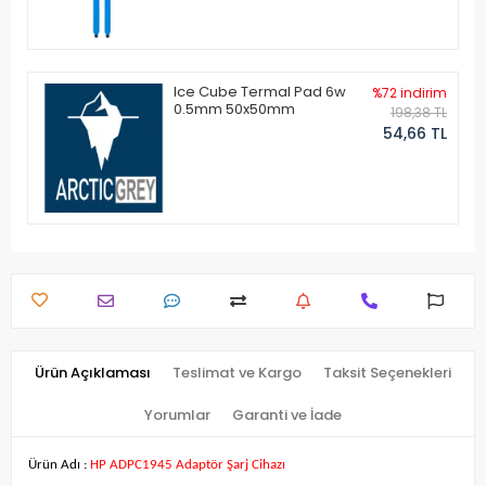
Ice Cube Termal Pad 6w
%72 indirim
0.5mm 50x50mm
198,38 TL
54,66 TL
Ürün Açıklaması
Teslimat ve Kargo
Taksit Seçenekleri
Yorumlar
Garanti ve İade
Ürün Adı :
HP ADPC1945 Adaptör Şarj Cihazı