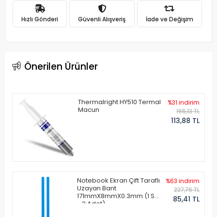
Hızlı Gönderi
Güvenli Alışveriş
İade ve Değişim
Önerilen Ürünler
Thermalright HY510 Termal
%31 indirim
Macun
165,13 TL
113,88 TL
Notebook Ekran Çift Taraflı
%63 indirim
Uzayan Bant
227,76 TL
171mmX8mmX0.3mm (1 Set
85,41 TL
- 2 Adet)