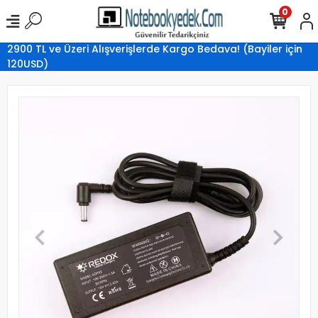
0
2900 TL ve Üzeri Alışverişlerde Kargo Bedava! (Bayiler için
120USD)