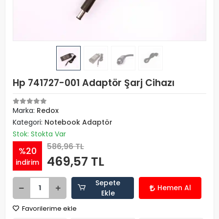
Hp 741727-001 Adaptör Şarj Cihazı
Marka:
Redox
Kategori:
Notebook Adaptör
Stok: Stokta Var
586,96 TL
%20
469,57 TL
indirim
Sepete
Hemen Al
Ekle
Favorilerime ekle