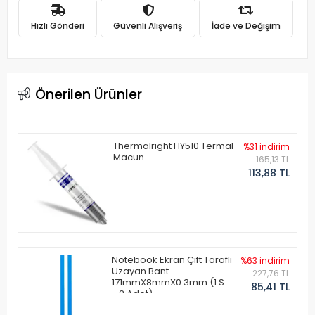
Hızlı Gönderi
Güvenli Alışveriş
İade ve Değişim
Önerilen Ürünler
Thermalright HY510 Termal
%31 indirim
Macun
165,13 TL
113,88 TL
Notebook Ekran Çift Taraflı
%63 indirim
Uzayan Bant
227,76 TL
171mmX8mmX0.3mm (1 Set
85,41 TL
- 2 Adet)