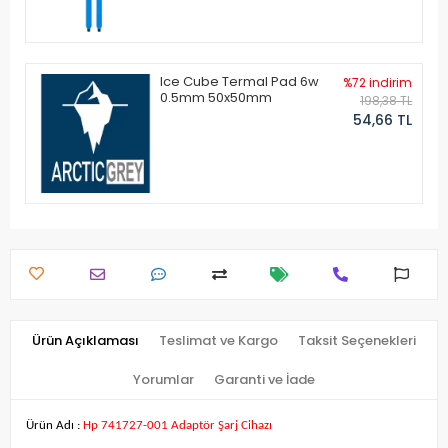
Ice Cube Termal Pad 6w
%72 indirim
0.5mm 50x50mm
198,38 TL
54,66 TL
Ürün Açıklaması
Teslimat ve Kargo
Taksit Seçenekleri
Yorumlar
Garanti ve İade
Ürün Adı :
Hp 741727-001 Adaptör Şarj Cihazı