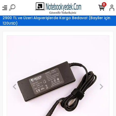
0
2900 TL ve Üzeri Alışverişlerde Kargo Bedava! (Bayiler için
120USD)