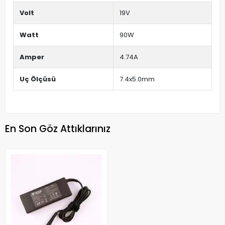
Volt
19V
Watt
90W
Amper
4.74A
Uç Ölçüsü
7.4x5.0mm
En Son Göz Attıklarınız