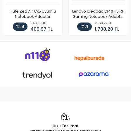
I-Life Zed Air Cx5 Uyumlu
Lenovo Ideapad L340-15IRH
Notebook Adaptör
Gaming Notebook Adaptör
Cihazı Şarj Aleti (150W)
540,93 TL
2.163,72 TL
%24
%21
409,97 TL
1.708,20 TL
Hızlı Teslimat