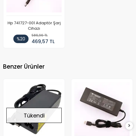
Hp 741727-001 Adaptör Şarj
Cihazı
586,96 TL
%20
469,57 TL
Benzer Ürünler
Tükendi