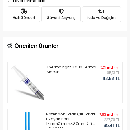
Favorilerime ekle
Hızlı Gönderi
Güvenli Alışveriş
İade ve Değişim
Önerilen Ürünler
Thermalright HY510 Termal
%31 indirim
Macun
165,13 TL
113,88 TL
Notebook Ekran Çift Taraflı
%63 indirim
Uzayan Bant
227,76 TL
171mmX8mmX0.3mm (1 Set
85,41 TL
- 2 Adet)