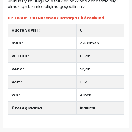
Ürünün uyumluluğu ve özellikleri hakkında daha fazla bilgi
almak için bizimle iletişime geçebilirsiniz.
HP 710416-001 Notebook Batarya Pil özellikleri:
Hücre Sayısı :
6
mAh :
4400mAh
Pil Türü :
Li-Ion
Renk :
Siyah
Volt :
11.1V
Wh :
49Wh
Özel Açıklama
İndirimli