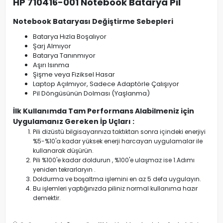
HP 710416-001 Notebook Batarya Pil
Notebook Bataryası Değiştirme Sebepleri
Batarya Hızla Boşalıyor
Şarj Almıyor
Batarya Tanınmıyor
Aşırı Isınma
Şişme veya Fiziksel Hasar
Laptop Açılmıyor, Sadece Adaptörle Çalışıyor
Pil Döngüsünün Dolması (Yaşlanma)
İlk Kullanımda Tam Performans Alabilmeniz için
Uygulamanız Gereken İp Uçları :
Pili dizüstü bilgisayarınıza taktıktan sonra içindeki enerjiyi
%5-%10'a kadar yüksek enerji harcayan uygulamalar ile
kullanarak düşürün.
Pili %100'e kadar doldurun , %100'e ulaşmaz ise 1.Adımı
yeniden tekrarlaryın .
Doldurma ve boşaltma işlemini en az 5 defa uygulayın.
Bu işlemleri yaptığınızda piliniz normal kullanıma hazır
demektir.