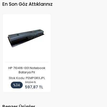
En Son Göz Attıklarınız
HP 710416-001 Notebook
Batarya Pil
Stok Kodu: PEMPGRXJPL
911,04 TL
%34
597,87 TL
Benzer Ürünler