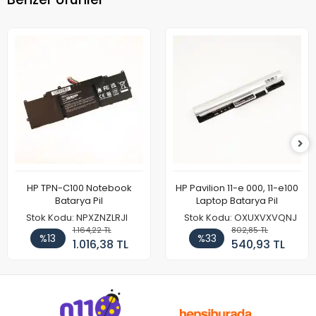
HP TPN-C100 Notebook
HP Pavilion 11-e 000, 11-e100
Batarya Pil
Laptop Batarya Pil
Stok Kodu: NPXZNZLRJI
Stok Kodu: OXUXVXVQNJ
1.164,22 TL
802,85 TL
%13
%33
1.016,38 TL
540,93 TL