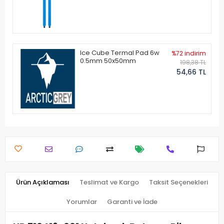
Ice Cube Termal Pad 6w
%72 indirim
0.5mm 50x50mm
198,38 TL
54,66 TL
Ürün Açıklaması
Teslimat ve Kargo
Taksit Seçenekleri
Yorumlar
Garanti ve İade