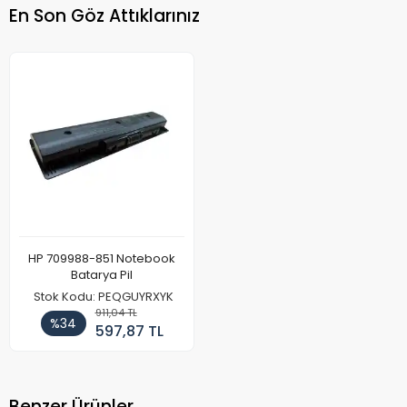
En Son Göz Attıklarınız
HP 709988-851 Notebook
Batarya Pil
Stok Kodu: PEQGUYRXYK
911,04 TL
%34
597,87 TL
Benzer Ürünler