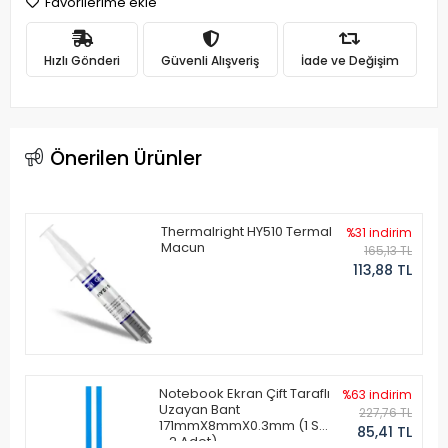
Favorilerime ekle
Hızlı Gönderi
Güvenli Alışveriş
İade ve Değişim
Önerilen Ürünler
Thermalright HY510 Termal
%31 indirim
Macun
165,13 TL
113,88 TL
Notebook Ekran Çift Taraflı
%63 indirim
Uzayan Bant
227,76 TL
171mmX8mmX0.3mm (1 Set
85,41 TL
- 2 Adet)