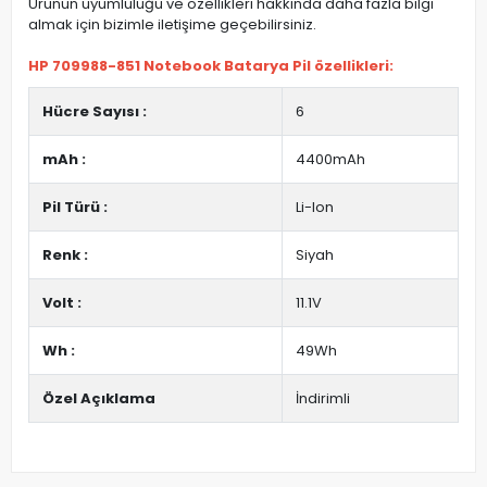
Ürünün uyumluluğu ve özellikleri hakkında daha fazla bilgi
almak için bizimle iletişime geçebilirsiniz.
HP 709988-851 Notebook Batarya Pil özellikleri:
Hücre Sayısı :
6
mAh :
4400mAh
Pil Türü :
Li-Ion
Renk :
Siyah
Volt :
11.1V
Wh :
49Wh
Özel Açıklama
İndirimli