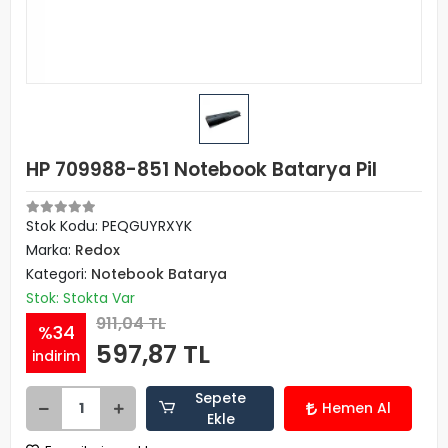
HP 709988-851 Notebook Batarya Pil
Stok Kodu: PEQGUYRXYK
Marka:
Redox
Kategori:
Notebook Batarya
Stok: Stokta Var
911,04 TL
%34
597,87 TL
indirim
Sepete
Hemen Al
Ekle