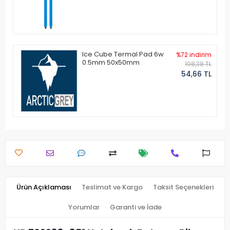
Ice Cube Termal Pad 6w
%72 indirim
0.5mm 50x50mm
198,38 TL
54,66 TL
Ürün Açıklaması
Teslimat ve Kargo
Taksit Seçenekleri
Yorumlar
Garanti ve İade