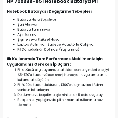
HP 709988-851 Notebook Batarya Pil
Notebook Bataryası Değiştirme Sebepleri
Batarya Hızla Boşalıyor
Şarj Almıyor
Batarya Tanınmıyor
Aşırı Isınma
Şişme veya Fiziksel Hasar
Laptop Açılmıyor, Sadece Adaptörle Çalışıyor
Pil Döngüsünün Dolması (Yaşlanma)
İlk Kullanımda Tam Performans Alabilmeniz için
Uygulamanız Gereken İp Uçları :
Pili dizüstü bilgisayarınıza taktıktan sonra içindeki enerjiyi
%5-%10'a kadar yüksek enerji harcayan uygulamalar ile
kullanarak düşürün.
Pili %100'e kadar doldurun , %100'e ulaşmaz ise 1.Adımı
yeniden tekrarlaryın .
Doldurma ve boşaltma işlemini en az 5 defa uygulayın.
Bu işlemleri yaptığınızda piliniz normal kullanıma hazır
demektir.