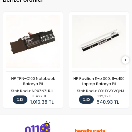
HP TPN-C100 Notebook
HP Pavilion 11-e 000, 11-e100
Batarya Pil
Laptop Batarya Pil
Stok Kodu: NPXZNZLRJI
Stok Kodu: OXUXVXVQNJ
1.164,22 TL
802,85 TL
%13
%33
1.016,38 TL
540,93 TL