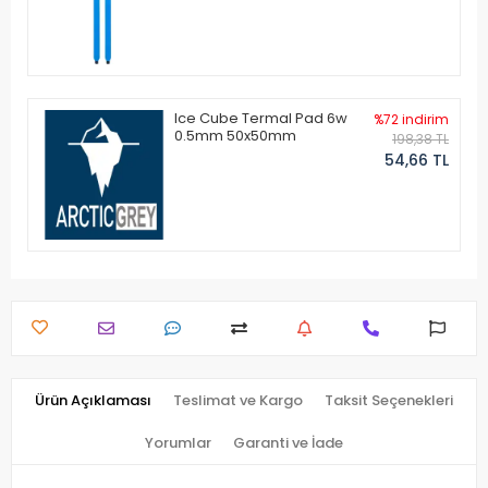
Ice Cube Termal Pad 6w
%72 indirim
0.5mm 50x50mm
198,38 TL
54,66 TL
Ürün Açıklaması
Teslimat ve Kargo
Taksit Seçenekleri
Yorumlar
Garanti ve İade