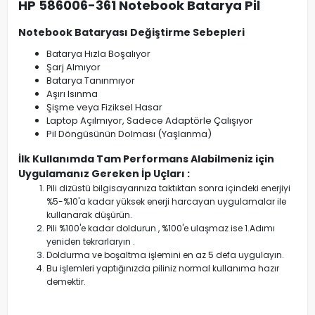
HP 586006-361 Notebook Batarya Pil
Notebook Bataryası Değiştirme Sebepleri
Batarya Hızla Boşalıyor
Şarj Almıyor
Batarya Tanınmıyor
Aşırı Isınma
Şişme veya Fiziksel Hasar
Laptop Açılmıyor, Sadece Adaptörle Çalışıyor
Pil Döngüsünün Dolması (Yaşlanma)
İlk Kullanımda Tam Performans Alabilmeniz için
Uygulamanız Gereken İp Uçları :
Pili dizüstü bilgisayarınıza taktıktan sonra içindeki enerjiyi
%5-%10'a kadar yüksek enerji harcayan uygulamalar ile
kullanarak düşürün.
Pili %100'e kadar doldurun , %100'e ulaşmaz ise 1.Adımı
yeniden tekrarlaryın .
Doldurma ve boşaltma işlemini en az 5 defa uygulayın.
Bu işlemleri yaptığınızda piliniz normal kullanıma hazır
demektir.