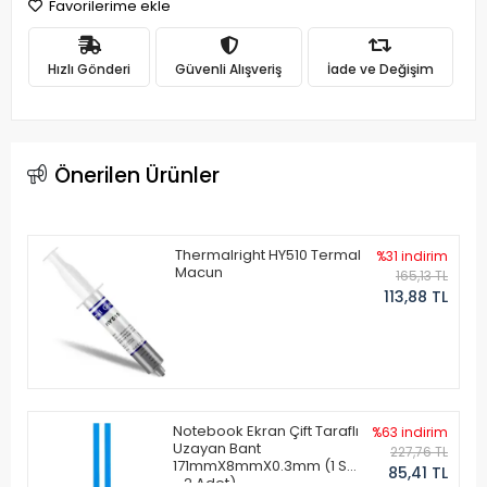
Favorilerime ekle
Hızlı Gönderi
Güvenli Alışveriş
İade ve Değişim
Önerilen Ürünler
Thermalright HY510 Termal
%31 indirim
Macun
165,13 TL
113,88 TL
Notebook Ekran Çift Taraflı
%63 indirim
Uzayan Bant
227,76 TL
171mmX8mmX0.3mm (1 Set
85,41 TL
- 2 Adet)