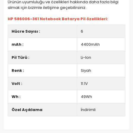
Ürünün uyumluluğu ve özellikleri hakkında daha fazla bilgi
almak için bizimle iletişime geçebilirsiniz.
HP 586006-361 Notebook Batarya Pil özellikleri:
Hücre Sayısı :
6
mAh :
4400mAh
Pil Türü :
Li-Ion
Renk :
Siyah
Volt :
11.1V
Wh :
49Wh
Özel Açıklama
İndirimli