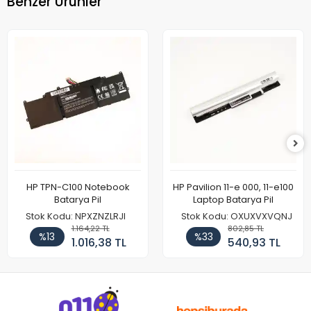
Benzer Ürünler
HP TPN-C100 Notebook
HP Pavilion 11-e 000, 11-e100
Batarya Pil
Laptop Batarya Pil
Stok Kodu: NPXZNZLRJI
Stok Kodu: OXUXVXVQNJ
1.164,22 TL
802,85 TL
%13
%33
1.016,38 TL
540,93 TL