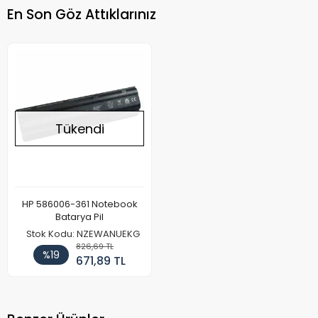
En Son Göz Attıklarınız
Tükendi
HP 586006-361 Notebook
Batarya Pil
Stok Kodu: NZEWANUEKG
826,69 TL
%19
671,89 TL