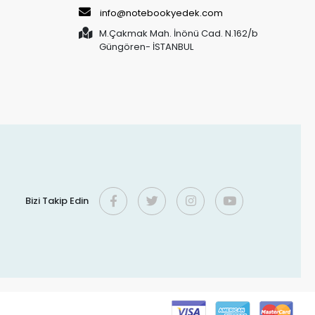
info@notebookyedek.com
M.Çakmak Mah. İnönü Cad. N.162/b
Güngören- İSTANBUL
Bizi Takip Edin