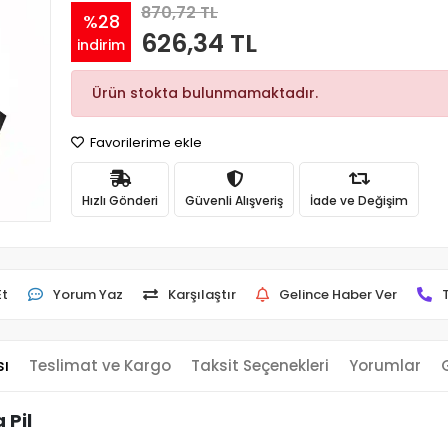
870,72 TL
%28
626,34 TL
indirim
Ürün stokta bulunmamaktadır.
Favorilerime ekle
Hızlı Gönderi
Güvenli Alışveriş
İade ve Değişim
Et
Yorum Yaz
Karşılaştır
Gelince Haber Ver
sı
Teslimat ve Kargo
Taksit Seçenekleri
Yorumlar
 Pil