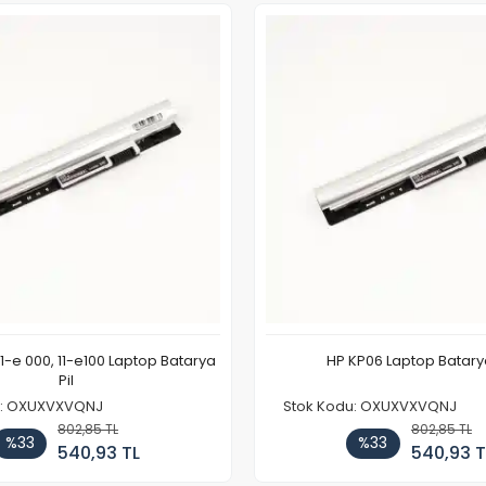
11-e 000, 11-e100 Laptop Batarya
HP KP06 Laptop Batarya
Pil
u: OXUXVXVQNJ
Stok Kodu: OXUXVXVQNJ
802,85 TL
802,85 TL
%33
%33
540,93 TL
540,93 T