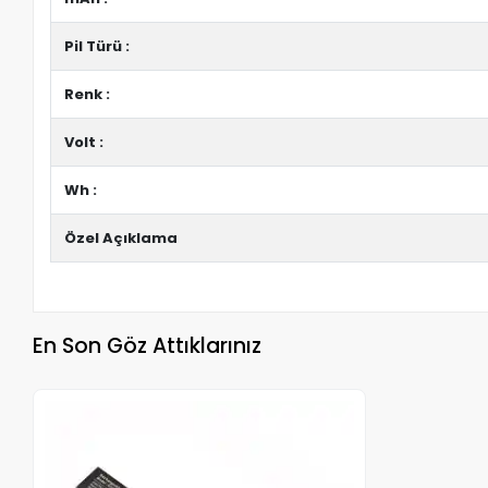
Pil Türü :
Renk :
Volt :
Wh :
Özel Açıklama
En Son Göz Attıklarınız
Stokta Yok