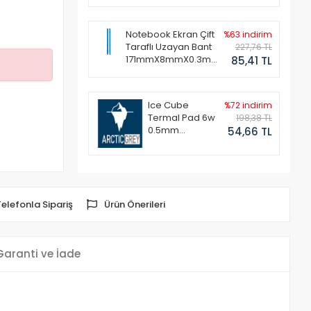
Notebook Ekran Çift
%63 indirim
Taraflı Uzayan Bant
227,76 TL
171mmX8mmX0.3mm
85,41 TL
(1 Set - 2 Adet)
Ice Cube
%72 indirim
Termal Pad 6w
198,38 TL
0.5mm
54,66 TL
50x50mm
Telefonla Sipariş
Ürün Önerileri
Garanti ve İade