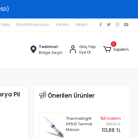
USD)
 Takip
Bayilik Başvurusu
Yardım
İletişim
0
Teslimat
Giriş Yap
Sepetim
Bölge Seçin
Üye Ol
rya Pil
Önerilen Ürünler
Thermalright
%31 indirim
HY510 Termal
165,13 TL
Macun
113,88 TL