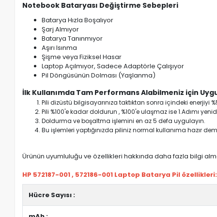
Notebook Bataryası Değiştirme Sebepleri
Batarya Hızla Boşalıyor
Şarj Almıyor
Batarya Tanınmıyor
Aşırı Isınma
Şişme veya Fiziksel Hasar
Laptop Açılmıyor, Sadece Adaptörle Çalışıyor
Pil Döngüsünün Dolması (Yaşlanma)
İlk Kullanımda Tam Performans Alabilmeniz için Uygu
Pili dizüstü bilgisayarınıza taktıktan sonra içindeki enerji
Pili %100'e kadar doldurun , %100'e ulaşmaz ise 1.Adımı yenide
Doldurma ve boşaltma işlemini en az 5 defa uygulayın.
Bu işlemleri yaptığınızda piliniz normal kullanıma hazır deme
Ürünün uyumluluğu ve özellikleri hakkında daha fazla bilgi almak
HP 572187-001 , 572186-001 Laptop Batarya Pil özellikleri
Hücre Sayısı :
mAh :