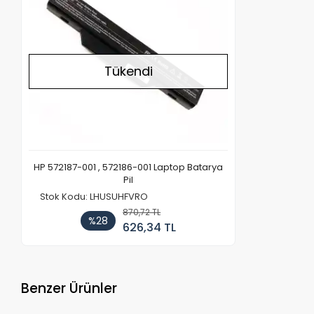
Tükendi
HP 572187-001 , 572186-001 Laptop Batarya
Pil
Stok Kodu: LHUSUHFVRO
870,72 TL
%28
626,34 TL
Benzer Ürünler