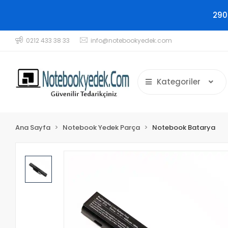
290
0212 433 38 33
info@notebookyedek.com
Kategoriler
Ana Sayfa
Notebook Yedek Parça
Notebook Batarya