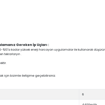
lamanız Gereken İp Uçları :
yi %5-%10'a kadar yüksek enerji harcayan uygulamalar ile kullanarak düşürü
n tekrarlaryın .
ktir.
 için bizimle iletişime geçebilirsiniz.
:
6
4400mAh