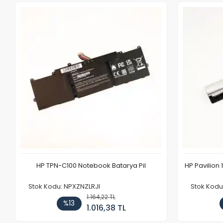
HP TPN-C100 Notebook Batarya Pil
HP Pavilion 
Stok Kodu: NPXZNZLRJI
Stok Kod
1.164,22 TL
%13
1.016,38 TL