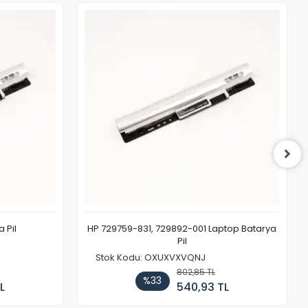
 Pil
HP 729759-831, 729892-001 Laptop Batarya
Pil
Stok Kodu: OXUXVXVQNJ
802,85 TL
%33
L
540,93 TL