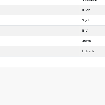
Li-Ion
Siyah
11.1V
49Wh
İndirimli