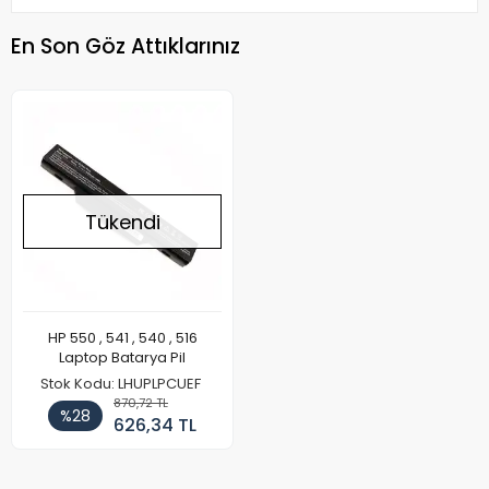
En Son Göz Attıklarınız
Tükendi
HP 550 , 541 , 540 , 516
Laptop Batarya Pil
Stok Kodu: LHUPLPCUEF
870,72 TL
%28
626,34 TL