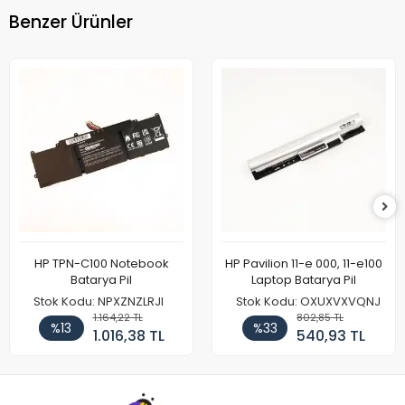
Benzer Ürünler
HP TPN-C100 Notebook
HP Pavilion 11-e 000, 11-e100
Batarya Pil
Laptop Batarya Pil
Stok Kodu: NPXZNZLRJI
Stok Kodu: OXUXVXVQNJ
1.164,22 TL
802,85 TL
%13
%33
1.016,38 TL
540,93 TL