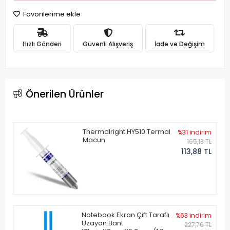
Favorilerime ekle
Hızlı Gönderi
Güvenli Alışveriş
İade ve Değişim
Önerilen Ürünler
Thermalright HY510 Termal
%31 indirim
Macun
165,13 TL
113,88 TL
Notebook Ekran Çift Taraflı
%63 indirim
Uzayan Bant
227,76 TL