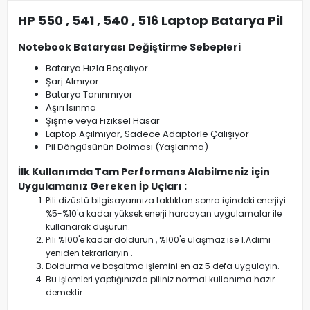
HP 550 , 541 , 540 , 516 Laptop Batarya Pil
Notebook Bataryası Değiştirme Sebepleri
Batarya Hızla Boşalıyor
Şarj Almıyor
Batarya Tanınmıyor
Aşırı Isınma
Şişme veya Fiziksel Hasar
Laptop Açılmıyor, Sadece Adaptörle Çalışıyor
Pil Döngüsünün Dolması (Yaşlanma)
İlk Kullanımda Tam Performans Alabilmeniz için
Uygulamanız Gereken İp Uçları :
Pili dizüstü bilgisayarınıza taktıktan sonra içindeki enerjiyi
%5-%10'a kadar yüksek enerji harcayan uygulamalar ile
kullanarak düşürün.
Pili %100'e kadar doldurun , %100'e ulaşmaz ise 1.Adımı
yeniden tekrarlaryın .
Doldurma ve boşaltma işlemini en az 5 defa uygulayın.
Bu işlemleri yaptığınızda piliniz normal kullanıma hazır
demektir.