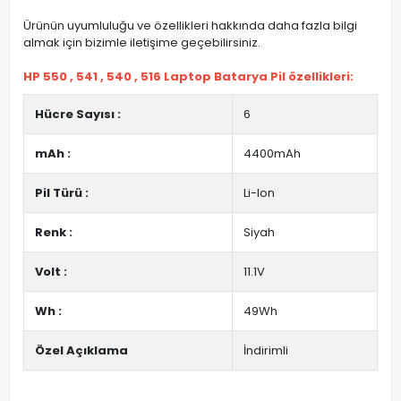
Ürünün uyumluluğu ve özellikleri hakkında daha fazla bilgi
almak için bizimle iletişime geçebilirsiniz.
HP 550 , 541 , 540 , 516 Laptop Batarya Pil özellikleri:
Hücre Sayısı :
6
mAh :
4400mAh
Pil Türü :
Li-Ion
Renk :
Siyah
Volt :
11.1V
Wh :
49Wh
Özel Açıklama
İndirimli