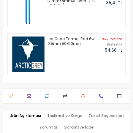
171mmX8mmX0.3mm (1 Set
85,41 TL
- 2 Adet)
Ice Cube Termal Pad 6w
%72 indirim
0.5mm 50x50mm
198,38 TL
54,66 TL
Ürün Açıklaması
Teslimat ve Kargo
Taksit Seçenekleri
Yorumlar
Garanti ve İade