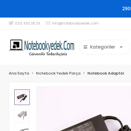
290
0212 433 38 33
info@notebookyedek.com
Kategoriler
Ana Sayfa
Notebook Yedek Parça
Notebook Adaptör