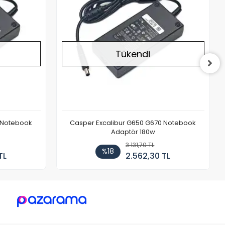
Tükendi
 Notebook
Casper Excalibur G650 G670 Notebook
Adaptör 180w
3.131,70 TL
%18
TL
2.562,30 TL