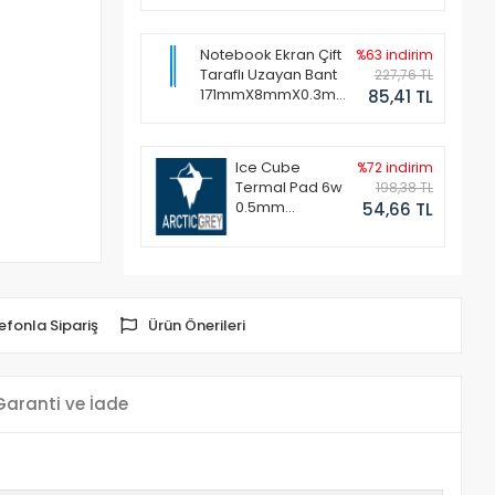
Notebook Ekran Çift
%63 indirim
Taraflı Uzayan Bant
227,76 TL
171mmX8mmX0.3mm
85,41 TL
(1 Set - 2 Adet)
Ice Cube
%72 indirim
Termal Pad 6w
198,38 TL
0.5mm
54,66 TL
50x50mm
efonla Sipariş
Ürün Önerileri
Garanti ve İade