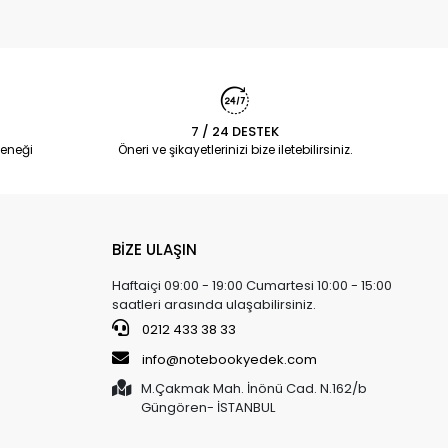
7 / 24 DESTEK
eneği
Öneri ve şikayetlerinizi bize iletebilirsiniz.
BİZE ULAŞIN
Haftaiçi 09:00 - 19:00 Cumartesi 10:00 - 15:00
saatleri arasında ulaşabilirsiniz.
0212 433 38 33
info@notebookyedek.com
M.Çakmak Mah. İnönü Cad. N.162/b
Güngören- İSTANBUL