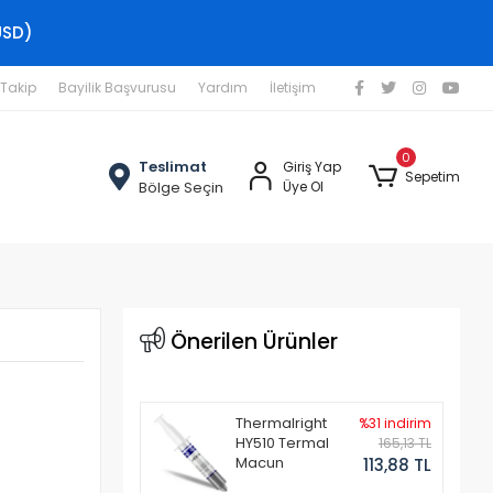
USD)
 Takip
Bayilik Başvurusu
Yardım
İletişim
0
Teslimat
Giriş Yap
Sepetim
Bölge Seçin
Üye Ol
Önerilen Ürünler
Thermalright
%31 indirim
HY510 Termal
165,13 TL
Macun
113,88 TL