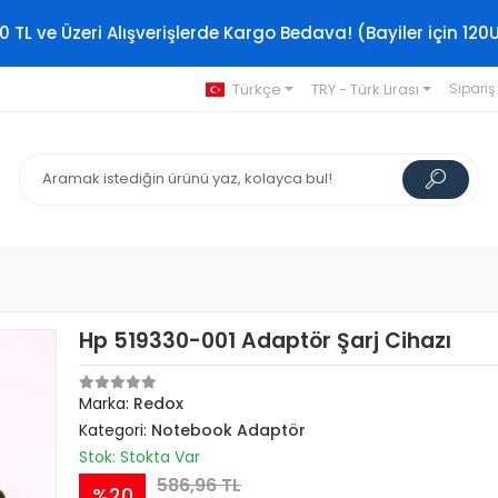
0 TL ve Üzeri Alışverişlerde Kargo Bedava! (Bayiler için 120
Türkçe
TRY - Türk Lirası
Sipariş
Hp 519330-001 Adaptör Şarj Cihazı
Marka:
Redox
Kategori:
Notebook Adaptör
Stok: Stokta Var
586,96 TL
%20