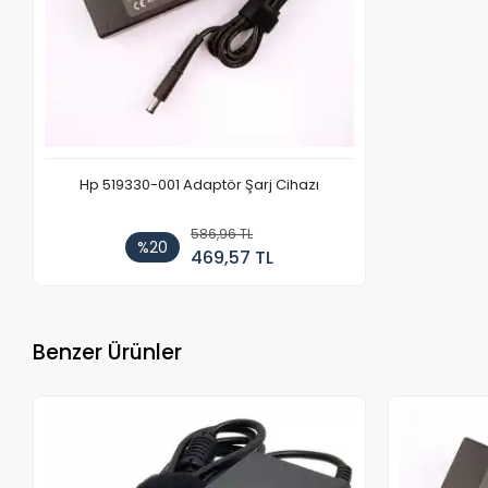
Hp 519330-001 Adaptör Şarj Cihazı
586,96 TL
%20
469,57 TL
Benzer Ürünler
Stokta Yok