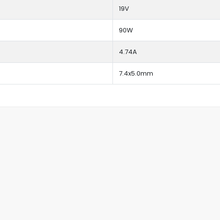
19V
90W
4.74A
7.4x5.0mm