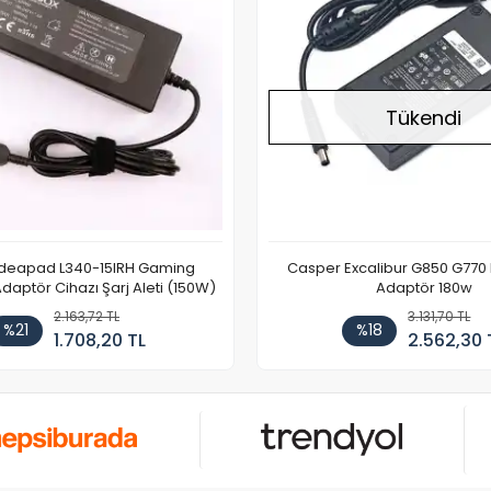
Tükendi
Ideapad L340-15IRH Gaming
Casper Excalibur G850 G770
aptör Cihazı Şarj Aleti (150W)
Adaptör 180w
2.163,72 TL
3.131,70 TL
%21
%18
1.708,20 TL
2.562,30 