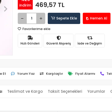
469,57 TL
indirim
Sepete Ekle
Hemen Al
Favorilerime ekle
Hızlı Gönderi
Güvenli Alışveriş
İade ve Değişim
e Et
Yorum Yaz
Karşılaştır
Fiyat Alarmı
Tel
sı
Teslimat ve Kargo
Taksit Seçenekleri
Yorumlar