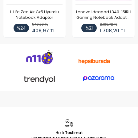
I-Life Zed Air Cx5 Uyumlu
Lenovo Ideapad L340-15IRH
Notebook Adaptör
Gaming Notebook Adaptör
Cihazı Şarj Aleti (150W)
540,93 TL
2.163,72 TL
%24
%21
409,97 TL
1.708,20 TL
Hızlı Teslimat