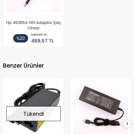
Hp 463553-001 Adaptör Şarj
Cihazı
586,96 TL
%20
469,57 TL
Benzer Ürünler
Tükendi