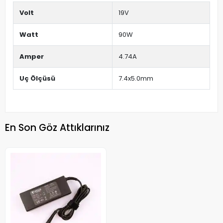
Volt
19V
Watt
90W
Amper
4.74A
Uç Ölçüsü
7.4x5.0mm
En Son Göz Attıklarınız