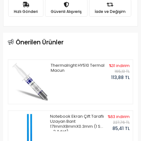
Hızlı Gönderi
Güvenli Alışveriş
İade ve Değişim
Önerilen Ürünler
Thermalright HY510 Termal
%31 indirim
Macun
165,13 TL
113,88 TL
Notebook Ekran Çift Taraflı
%63 indirim
Uzayan Bant
227,76 TL
171mmX8mmX0.3mm (1 Set
85,41 TL
- 2 Adet)