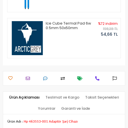
Ice Cube Termal Pad 6w
%72 indirim
0.5mm 50x50mm
198,38 TL
54,66 TL
Ürün Açıklaması
Teslimat ve Kargo
Taksit Seçenekleri
Yorumlar
Garanti ve İade
Ürün Adı :
Hp 463553-001 Adaptör Şarj Cihazı