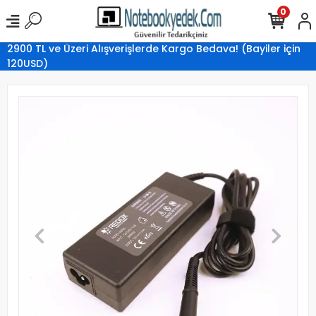
0
2900 TL ve Üzeri Alışverişlerde Kargo Bedava! (Bayiler için
120USD)