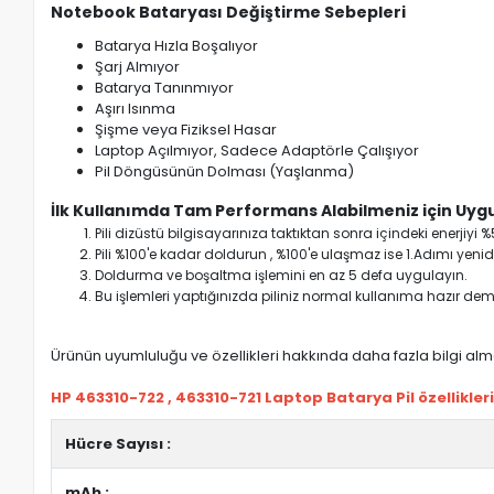
Notebook Bataryası Değiştirme Sebepleri
Batarya Hızla Boşalıyor
Şarj Almıyor
Batarya Tanınmıyor
Aşırı Isınma
Şişme veya Fiziksel Hasar
Laptop Açılmıyor, Sadece Adaptörle Çalışıyor
Pil Döngüsünün Dolması (Yaşlanma)
İlk Kullanımda Tam Performans Alabilmeniz için Uygu
Pili dizüstü bilgisayarınıza taktıktan sonra içindeki enerji
Pili %100'e kadar doldurun , %100'e ulaşmaz ise 1.Adımı yenide
Doldurma ve boşaltma işlemini en az 5 defa uygulayın.
Bu işlemleri yaptığınızda piliniz normal kullanıma hazır deme
Ürünün uyumluluğu ve özellikleri hakkında daha fazla bilgi almak
HP 463310-722 , 463310-721 Laptop Batarya Pil özellikleri
Hücre Sayısı :
mAh :