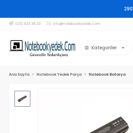
290
0212 433 38 33
info@notebookyedek.com
Kategoriler
Ana Sayfa
Notebook Yedek Parça
Notebook Batarya