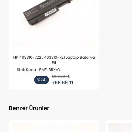
HP 463310-722 , 463310-721 Laptop Batarya
Pil
Stok Kodu: LBMFJBRXVY
1.010,69 TL
%24
768,69 TL
Benzer Ürünler