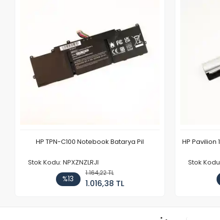
HP TPN-C100 Notebook Batarya Pil
HP Pavilion 
Stok Kodu: NPXZNZLRJI
Stok Kod
1.164,22 TL
%13
1.016,38 TL