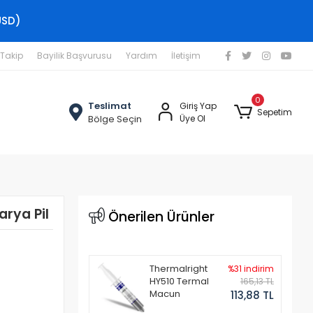
USD)
 Takip
Bayilik Başvurusu
Yardım
İletişim
0
Teslimat
Giriş Yap
Sepetim
Bölge Seçin
Üye Ol
arya Pil
Önerilen Ürünler
Thermalright
%31 indirim
HY510 Termal
165,13 TL
Macun
113,88 TL