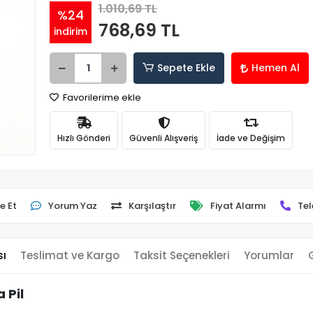
1.010,69 TL
%24
768,69 TL
indirim
Sepete Ekle
Hemen Al
Favorilerime ekle
Hızlı Gönderi
Güvenli Alışveriş
İade ve Değişim
e Et
Yorum Yaz
Karşılaştır
Fiyat Alarmı
Tel
sı
Teslimat ve Kargo
Taksit Seçenekleri
Yorumlar
 Pil