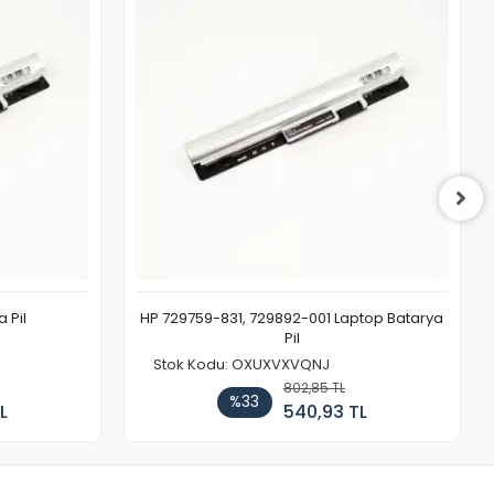
 Pil
HP 729759-831, 729892-001 Laptop Batarya
Pil
Stok Kodu: OXUXVXVQNJ
802,85 TL
%33
L
540,93 TL