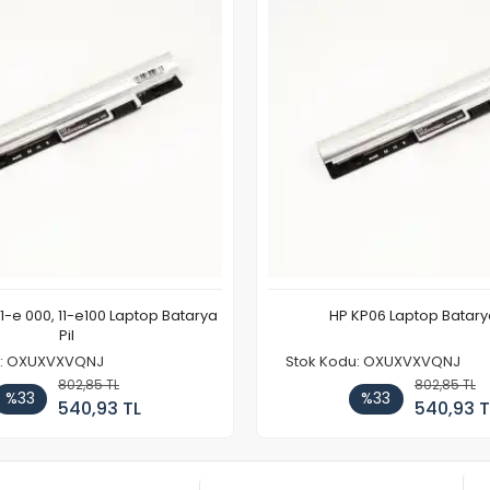
11-e 000, 11-e100 Laptop Batarya
HP KP06 Laptop Batarya
Pil
u: OXUXVXVQNJ
Stok Kodu: OXUXVXVQNJ
802,85 TL
802,85 TL
%33
%33
540,93 TL
540,93 T