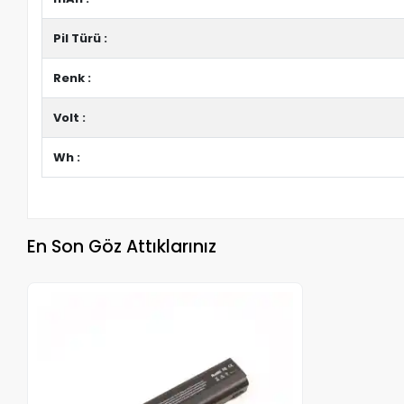
Pil Türü :
Renk :
Volt :
Wh :
En Son Göz Attıklarınız