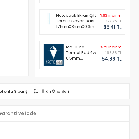
Notebook Ekran Çift
%63 indirim
Taraflı Uzayan Bant
227,76 TL
171mmX8mmX0.3mm
85,41 TL
(1 Set - 2 Adet)
Ice Cube
%72 indirim
Termal Pad 6w
198,38 TL
0.5mm
54,66 TL
50x50mm
efonla Sipariş
Ürün Önerileri
Garanti ve İade