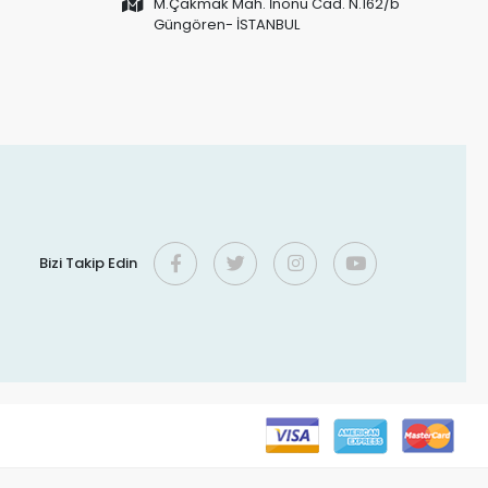
M.Çakmak Mah. İnönü Cad. N.162/b
Güngören- İSTANBUL
Bizi Takip Edin