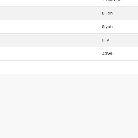
Li-Ion
Siyah
11.1V
49Wh