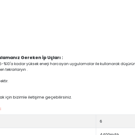
lamanız Gereken İp Uçları :
yi %5-%10'a kadar yüksek enerji harcayan uygulamalar ile kullanarak düşürü
n tekrarlaryın .
ktir.
 için bizimle iletişime geçebilirsiniz.
:
6
4400mAh