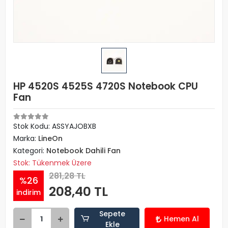
HP 4520S 4525S 4720S Notebook CPU
Fan
Stok Kodu: ASSYAJOBXB
Marka:
LineOn
Kategori:
Notebook Dahili Fan
Stok: Tükenmek Üzere
281,28 TL
%26
208,40 TL
indirim
Sepete
Hemen Al
Ekle