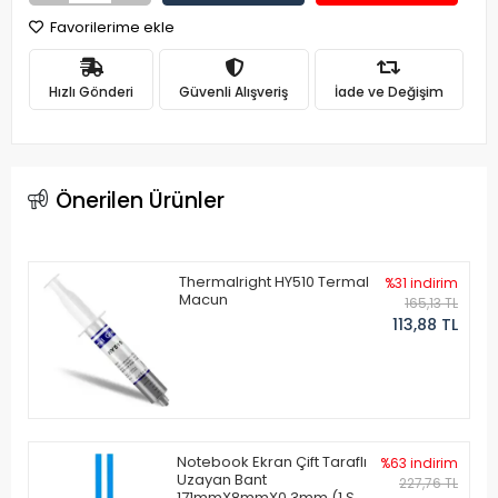
Favorilerime ekle
Hızlı Gönderi
Güvenli Alışveriş
İade ve Değişim
Önerilen Ürünler
Thermalright HY510 Termal
%31 indirim
Macun
165,13 TL
113,88 TL
Notebook Ekran Çift Taraflı
%63 indirim
Uzayan Bant
227,76 TL
171mmX8mmX0.3mm (1 Set