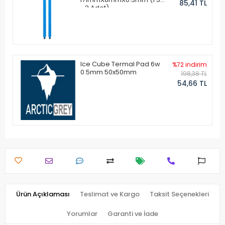
85,41 TL
- 2 Adet)
Ice Cube Termal Pad 6w
%72 indirim
0.5mm 50x50mm
198,38 TL
54,66 TL
Ürün Açıklaması
Teslimat ve Kargo
Taksit Seçenekleri
Yorumlar
Garanti ve İade