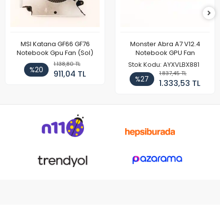
MSI Katana GF66 GF76
Monster Abra A7 V12.4
Notebook Gpu Fan (Sol)
Notebook GPU Fan
1.138,80 TL
Stok Kodu: AYXVLBX881
%20
911,04 TL
1.837,45 TL
%27
1.333,53 TL