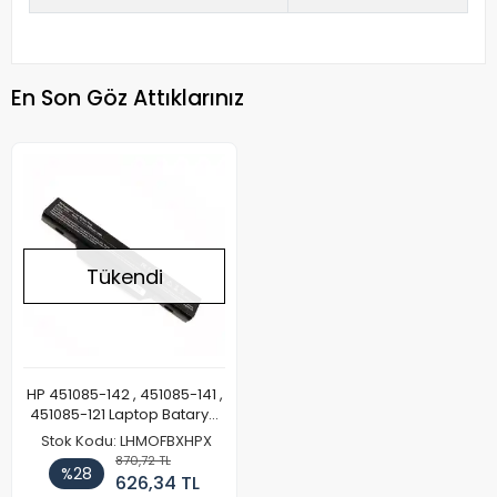
En Son Göz Attıklarınız
Tükendi
HP 451085-142 , 451085-141 ,
451085-121 Laptop Batarya
Pil
Stok Kodu: LHMOFBXHPX
870,72 TL
%28
626,34 TL