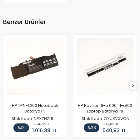
Benzer Ürünler
HP TPN-C100 Notebook
HP Pavilion 11-e 000, 11-e100
Batarya Pil
Laptop Batarya Pil
Stok Kodu: NPXZNZLRJI
Stok Kodu: OXUXVXVQNJ
1.164,22 TL
802,85 TL
%13
%33
1.016,38 TL
540,93 TL