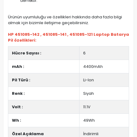
demektir.
Ürünün uyumluluğu ve özellikleri hakkında daha fazla bilgi
almak için bizimle iletişime geçebilirsiniz.
HP 451085-142 , 451085-141 , 451085-121 Laptop Batarya
Pil özellikleri:
Hücre Sayısı :
6
mAh :
4400mAh
Pil Türü :
Li-Ion
Renk :
Siyah
Volt :
11.1V
Wh :
49Wh
Özel Açıklama
İndirimli