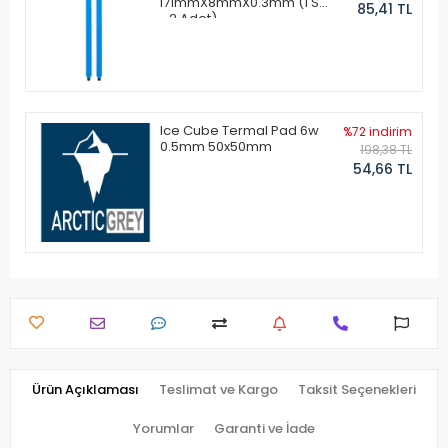
171mmX8mmX0.3mm (1 Set
85,41 TL
- 2 Adet)
Ice Cube Termal Pad 6w
%72 indirim
0.5mm 50x50mm
198,38 TL
54,66 TL
Ürün Açıklaması
Teslimat ve Kargo
Taksit Seçenekleri
Yorumlar
Garanti ve İade