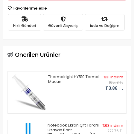
Favorilerime ekle
Hızlı Gönderi
Güvenli Alışveriş
İade ve Değişim
Önerilen Ürünler
Thermalright HY510 Termal
%31 indirim
Macun
165,13 TL
113,88 TL
Notebook Ekran Çift Taraflı
%63 indirim
Uzayan Bant
227,76 TL