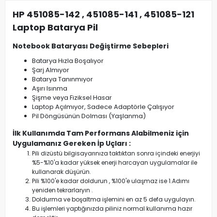
HP 451085-142 , 451085-141 , 451085-121
Laptop Batarya Pil
Notebook Bataryası Değiştirme Sebepleri
Batarya Hızla Boşalıyor
Şarj Almıyor
Batarya Tanınmıyor
Aşırı Isınma
Şişme veya Fiziksel Hasar
Laptop Açılmıyor, Sadece Adaptörle Çalışıyor
Pil Döngüsünün Dolması (Yaşlanma)
İlk Kullanımda Tam Performans Alabilmeniz için
Uygulamanız Gereken İp Uçları :
Pili dizüstü bilgisayarınıza taktıktan sonra içindeki enerjiyi
%5-%10'a kadar yüksek enerji harcayan uygulamalar ile
kullanarak düşürün.
Pili %100'e kadar doldurun , %100'e ulaşmaz ise 1.Adımı
yeniden tekrarlaryın .
Doldurma ve boşaltma işlemini en az 5 defa uygulayın.
Bu işlemleri yaptığınızda piliniz normal kullanıma hazır