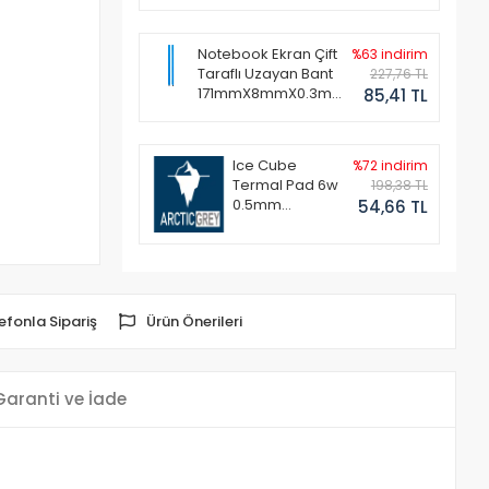
Notebook Ekran Çift
%63 indirim
Taraflı Uzayan Bant
227,76 TL
171mmX8mmX0.3mm
85,41 TL
(1 Set - 2 Adet)
Ice Cube
%72 indirim
Termal Pad 6w
198,38 TL
0.5mm
54,66 TL
50x50mm
efonla Sipariş
Ürün Önerileri
Garanti ve İade