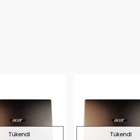
Stokta Yok
Tükendi
Tükendi