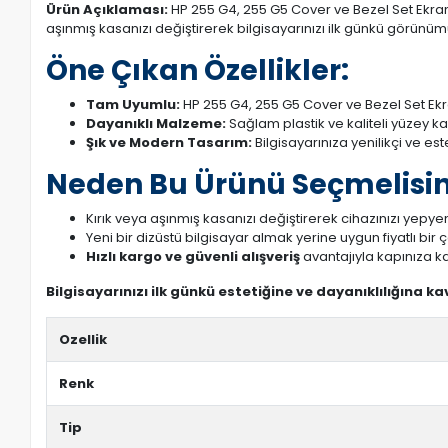
Ürün Açıklaması:
HP 255 G4, 255 G5 Cover ve Bezel Set Ekran K
aşınmış kasanızı değiştirerek bilgisayarınızı ilk günkü görünümü
Öne Çıkan Özellikler:
Tam Uyumlu:
HP 255 G4, 255 G5 Cover ve Bezel Set Ekr
Dayanıklı Malzeme:
Sağlam plastik ve kaliteli yüzey k
Şık ve Modern Tasarım:
Bilgisayarınıza yenilikçi ve es
Neden Bu Ürünü Seçmelisin
Kırık veya aşınmış kasanızı değiştirerek cihazınızı yepyeni
Yeni bir dizüstü bilgisayar almak yerine uygun fiyatlı bir
Hızlı kargo ve güvenli alışveriş
avantajıyla kapınıza ka
Bilgisayarınızı ilk günkü estetiğine ve dayanıklılığına k
Ozellik
Renk
Tip