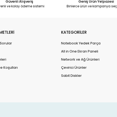
Güvenli Alışveriş
Geniş Ürün Yelpazesi
enli ve kolay ödeme sistemi
Binlerce ürün ve kampanya seç
METLERİ
KATEGORİLER
 Sorular
Notebook Yedek Parça
All in One Ekran Paneli
leri
Network ve Ağ Ürünleri
e Koşulları
Çevirici Ürünler
Sabit Diskler