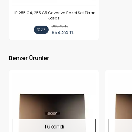
HP 255 G4, 255 G5 Cover ve Bezel Set Ekran
Kasası
900,79 TL
%27
654,24 TL
Benzer Ürünler
Stokta Yok
Tükendi