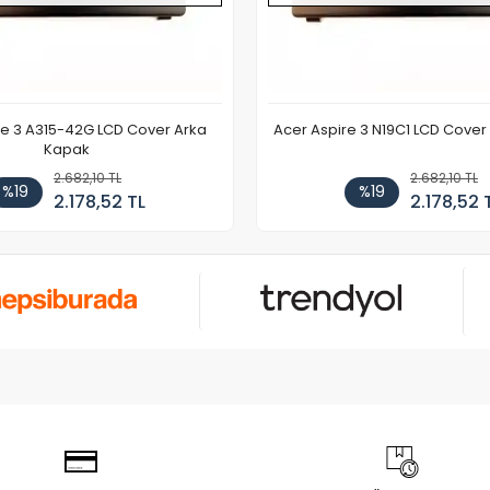
re 3 A315-42G LCD Cover Arka
Acer Aspire 3 N19C1 LCD Cove
Kapak
2.682,10 TL
2.682,10 TL
%19
%19
2.178,52 TL
2.178,52 