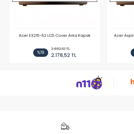
Acer EX215-52 LCD Cover Arka Kapak
Acer Aspi
2.682,10 TL
%19
2.178,52 TL