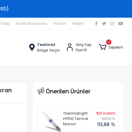
USD)
 Takip
Bayilik Başvurusu
Yardım
İletişim
0
Teslimat
Giriş Yap
Sepetim
Bölge Seçin
Üye Ol
Ekran
Önerilen Ürünler
Thermalright
%31 indirim
HY510 Termal
165,13 TL
Macun
113,88 TL