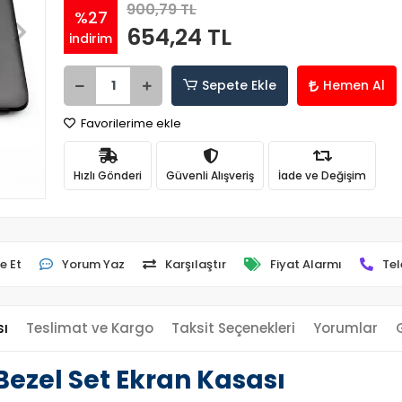
900,79 TL
%27
654,24 TL
indirim
Sepete Ekle
Hemen Al
Favorilerime ekle
Hızlı Gönderi
Güvenli Alışveriş
İade ve Değişim
e Et
Yorum Yaz
Karşılaştır
Fiyat Alarmı
Tel
sı
Teslimat ve Kargo
Taksit Seçenekleri
Yorumlar
Bezel Set Ekran Kasası