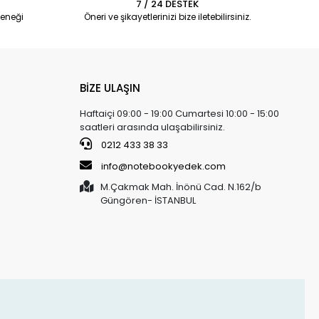
7 / 24 DESTEK
eneği
Öneri ve şikayetlerinizi bize iletebilirsiniz.
BİZE ULAŞIN
Haftaiçi 09:00 - 19:00 Cumartesi 10:00 - 15:00
saatleri arasında ulaşabilirsiniz.
0212 433 38 33
info@notebookyedek.com
M.Çakmak Mah. İnönü Cad. N.162/b
Güngören- İSTANBUL