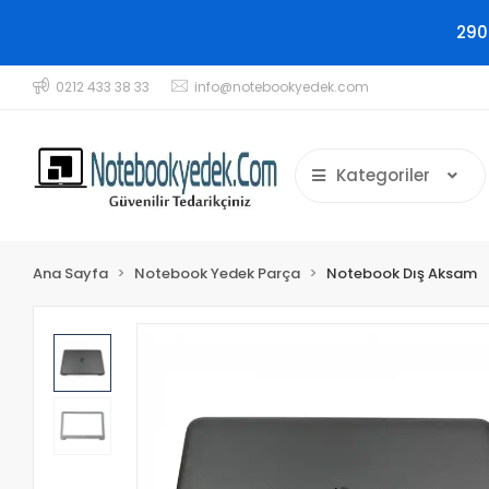
290
0212 433 38 33
info@notebookyedek.com
Kategoriler
Ana Sayfa
Notebook Yedek Parça
Notebook Dış Aksam