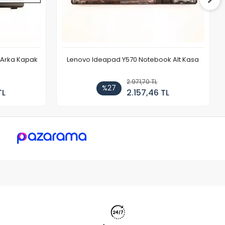
r Arka Kapak
Lenovo Ideapad Y570 Notebook Alt Kasa
2.971,70 TL
%27
TL
2.157,46 TL