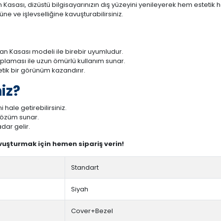
asası, dizüstü bilgisayarınızın dış yüzeyini yenileyerek hem estetik h
ne ve işlevselliğine kavuşturabilirsiniz.
an Kasası modeli ile birebir uyumludur.
aplaması ile uzun ömürlü kullanım sunar.
tetik bir görünüm kazandırır.
iz?
 hale getirebilirsiniz.
 çözüm sunar.
dar gelir.
avuşturmak için hemen sipariş verin!
Standart
Siyah
Cover+Bezel