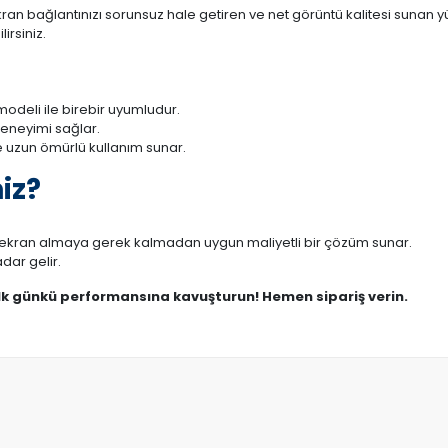
 bağlantınızı sorunsuz hale getiren ve net görüntü kalitesi sunan yük
irsiniz.
deli ile birebir uyumludur.
deneyimi sağlar.
 uzun ömürlü kullanım sunar.
iz?
r ekran almaya gerek kalmadan uygun maliyetli bir çözüm sunar.
dar gelir.
ilk günkü performansına kavuşturun! Hemen sipariş verin.