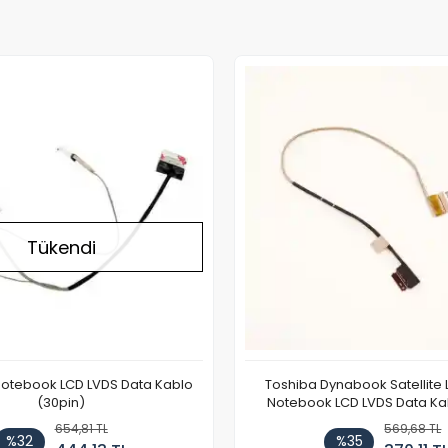
Stokta Yok
Tükendi
Notebook LCD LVDS Data Kablo
Toshiba Dynabook Satellite 
(30pin)
Notebook LCD LVDS Data Ka
654,81 TL
569,68 TL
%32
%35