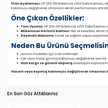
Ürün Açıklaması:
HP 250 G9 Notebook LVDS Data Kablosu, ekran
kablonuzu değiştirerek cihazınızın ekran performansını artırabil
Öne Çıkan Özellikler:
Tam Uyumlu:
HP 250 G9 Notebook LVDS Data Kablosu mo
Mükemmel Görüntü Kalitesi:
Net ve kesintisiz ekran 
Dayanıklı Malzeme:
Esnek ve sağlam yapısı sayesinde
Neden Bu Ürünü Seçmelisin
Lenovo modelleri için özel üretilmiştir.
Eski veya hasar görmüş kablonuzu değiştirerek yeni bi
Hızlı kargo ve güvenli alışveriş
avantajıyla kapınıza ka
Hasarlı veya kopmuş kablonuzu değiştirerek cihazınızı 
En Son Göz Attıklarınız