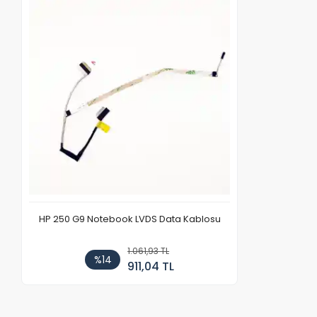
HP 250 G9 Notebook LVDS Data Kablosu
1.061,93 TL
%14
911,04 TL