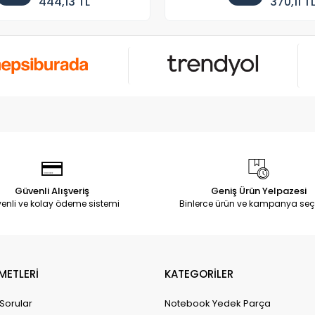
444,13 TL
370,11 T
Güvenli Alışveriş
Geniş Ürün Yelpazesi
enli ve kolay ödeme sistemi
Binlerce ürün ve kampanya seç
METLERİ
KATEGORİLER
 Sorular
Notebook Yedek Parça