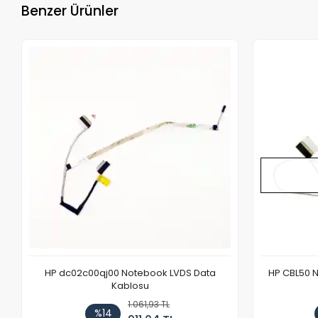
Benzer Ürünler
HP dc02c00qj00 Notebook LVDS Data
HP CBL50 
Kablosu
1.061,93 TL
%14