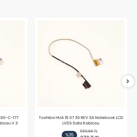
L50-C-177
Toshiba HUA 15 07 30 REV:3A Notebook LCD
blosu V.3
LVDS Data Kablosu
569,68 TL
%35