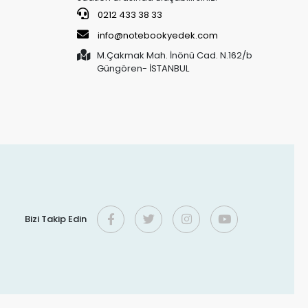
0212 433 38 33
info@notebookyedek.com
M.Çakmak Mah. İnönü Cad. N.162/b
Güngören- İSTANBUL
Bizi Takip Edin