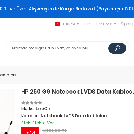
0 TL ve Üzeri Alışverişlerde Kargo Bedava! (Bayiler için 120
Türkçe
TRY - Türk Lirası
Sipariş
abloları
HP 250 G9 Notebook LVDS Data Kablos
Marka:
LineOn
Kategori:
Notebook LVDS Data Kabloları
Stok: Stokta Var
1.061,93 TL
%14