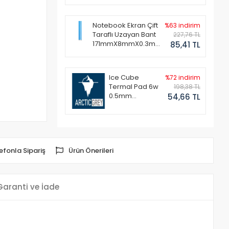
Notebook Ekran Çift
%63 indirim
Taraflı Uzayan Bant
227,76 TL
171mmX8mmX0.3mm
85,41 TL
(1 Set - 2 Adet)
Ice Cube
%72 indirim
Termal Pad 6w
198,38 TL
0.5mm
54,66 TL
50x50mm
efonla Sipariş
Ürün Önerileri
Garanti ve İade