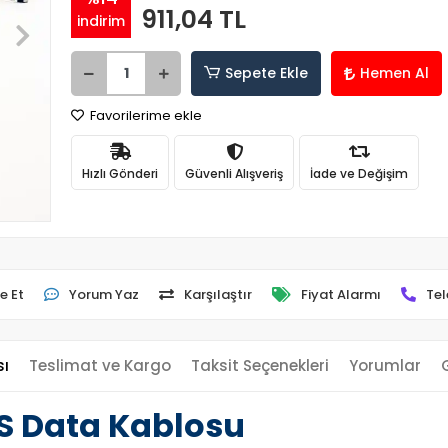
911,04 TL
indirim
Sepete Ekle
Hemen Al
Favorilerime ekle
Hızlı Gönderi
Güvenli Alışveriş
İade ve Değişim
e Et
Yorum Yaz
Karşılaştır
Fiyat Alarmı
Tel
sı
Teslimat ve Kargo
Taksit Seçenekleri
Yorumlar
S Data Kablosu