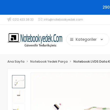
290
0212 433 38 33
info@notebookyedek.com
Kategoriler
Ana Sayfa
Notebook Yedek Parça
Notebook LVDS Data K