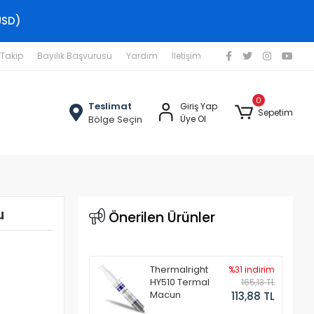
USD)
 Takip
Bayilik Başvurusu
Yardım
İletişim
0
Teslimat
Giriş Yap
Sepetim
Bölge Seçin
Üye Ol
u
Önerilen Ürünler
Thermalright
%31 indirim
HY510 Termal
165,13 TL
Macun
113,88 TL