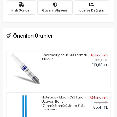
Hızlı Gönderi
Güvenli Alışveriş
İade ve Değişim
Önerilen Ürünler
Thermalright HY510 Termal
%31 indirim
Macun
165,13 TL
113,88 TL
Notebook Ekran Çift Taraflı
%63 indirim
Uzayan Bant
227,76 TL
171mmX8mmX0.3mm (1 Set
85,41 TL
- 2 Adet)