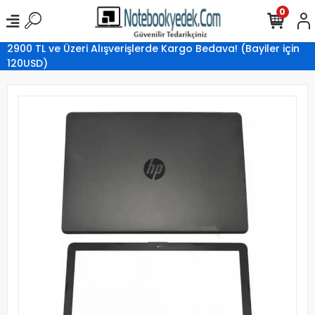
0
2900 TL ve Üzeri Alışverişlerde Kargo Bedava! (Bayiler için
120USD)