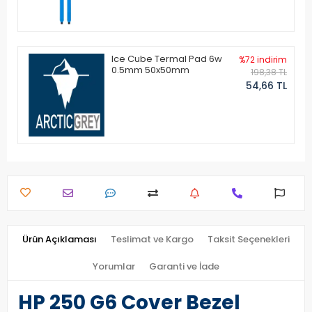
Ice Cube Termal Pad 6w
%72 indirim
0.5mm 50x50mm
198,38 TL
54,66 TL
Ürün Açıklaması
Teslimat ve Kargo
Taksit Seçenekleri
Yorumlar
Garanti ve İade
HP 250 G6 Cover Bezel