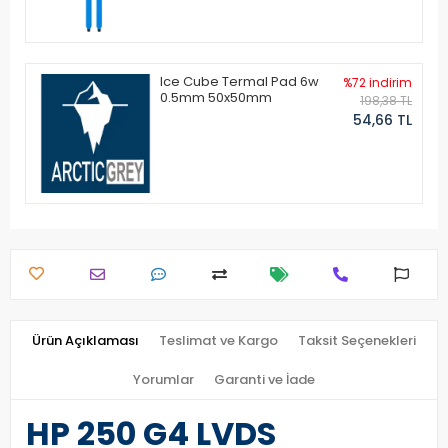
Ice Cube Termal Pad 6w
%72 indirim
0.5mm 50x50mm
198,38 TL
54,66 TL
Ürün Açıklaması
Teslimat ve Kargo
Taksit Seçenekleri
Yorumlar
Garanti ve İade
HP 250 G4 LVDS