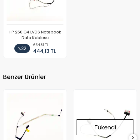
HP 250 G4 LVDS Notebook
Data Kablosu
654,81 TL
%32
444,13 TL
Benzer Ürünler
Tükendi