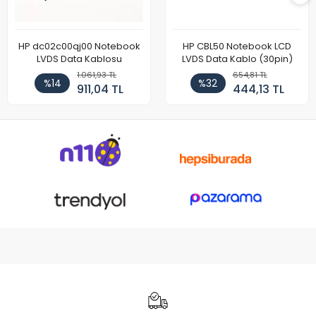
HP dc02c00qj00 Notebook
HP CBL50 Notebook LCD
LVDS Data Kablosu
LVDS Data Kablo (30pin)
1.061,93 TL
654,81 TL
%14
%32
911,04 TL
444,13 TL