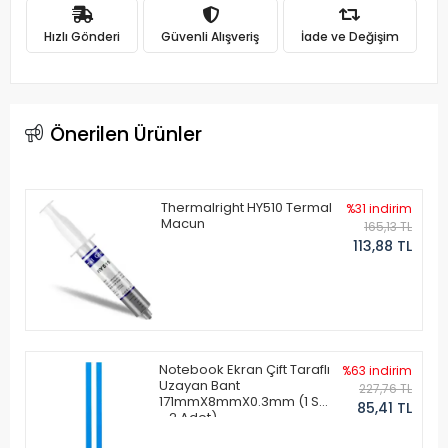
Hızlı Gönderi
Güvenli Alışveriş
İade ve Değişim
Önerilen Ürünler
Thermalright HY510 Termal
%31 indirim
Macun
165,13 TL
113,88 TL
Notebook Ekran Çift Taraflı
%63 indirim
Uzayan Bant
227,76 TL
171mmX8mmX0.3mm (1 Set
85,41 TL
- 2 Adet)