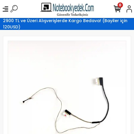
0
2900 TL ve Üzeri Alışverişlerde Kargo Bedava! (Bayiler için
120USD)