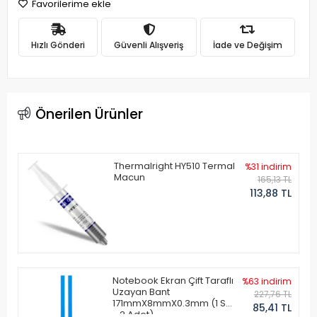
Favorilerime ekle
Hızlı Gönderi
Güvenli Alışveriş
İade ve Değişim
Önerilen Ürünler
Thermalright HY510 Termal
%31 indirim
Macun
165,13 TL
113,88 TL
Notebook Ekran Çift Taraflı
%63 indirim
Uzayan Bant
227,76 TL
171mmX8mmX0.3mm (1 Set
85,41 TL
- 2 Adet)