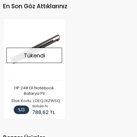
En Son Göz Attıklarınız
Tükendi
HP 248 G1 Notebook
Batarya Pil
Stok Kodu: LOEQJXZWSQ
903,33 TL
%13
788,62 TL