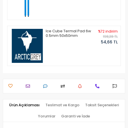
Ice Cube Termal Pad 6w
%72 indirim
0.5mm 50x50mm
198,38 TL
54,66 TL
Ürün Açıklaması
Teslimat ve Kargo
Taksit Seçenekleri
Yorumlar
Garanti ve İade