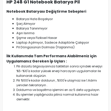
HP 248 G1 Notebook Batarya Pil
Notebook Bataryası Değiştirme Sebepleri
Batarya Hızla Boşalıyor
Şarj Almıyor
Batarya Tanınmıyor
Aşırı Isınma
Şişme veya Fiziksel Hasar
Laptop Açılmıyor, Sadece Adaptörle Çalışıyor
Pil Döngüsünün Dolması (Yaşlanma)
İlk Kullanımda Tam Performans Alabilmeniz için
Uygulamanız Gereken İp Uçları :
Pili dizüstü bilgisayarınıza taktıktan sonra içindeki enerjiyi
%5-%10'a kadar yüksek enerji harcayan uygulamalar ile
kullanarak düşürün.
Pili %100'e kadar doldurun , %100'e ulaşmaz ise 1.Adımı
yeniden tekrarlaryın .
Doldurma ve boşaltma işlemini en az 5 defa uygulayın.
Bu işlemleri yaptığınızda piliniz normal kullanıma hazır
demektir.