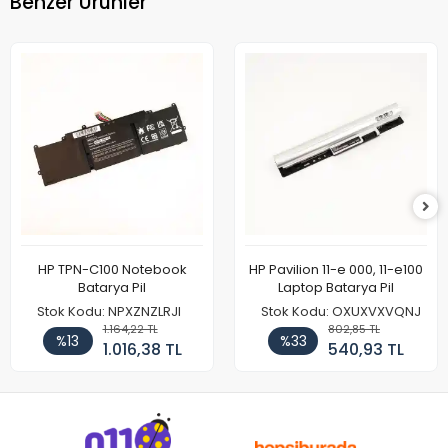
Benzer Ürünler
HP TPN-C100 Notebook
HP Pavilion 11-e 000, 11-e100
Batarya Pil
Laptop Batarya Pil
Stok Kodu: NPXZNZLRJI
Stok Kodu: OXUXVXVQNJ
1.164,22 TL
802,85 TL
%13
%33
1.016,38 TL
540,93 TL