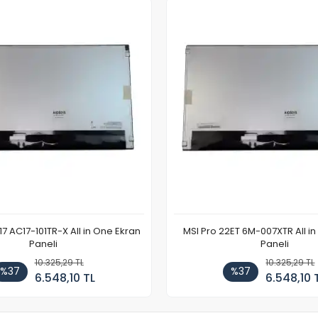
7 AC17-101TR-X All in One Ekran
MSI Pro 22ET 6M-007XTR All i
Paneli
Paneli
10.325,29 TL
10.325,29 TL
%37
%37
6.548,10 TL
6.548,10 