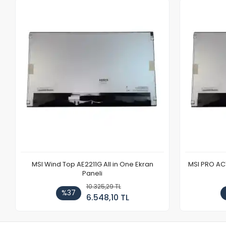
MSI Wind Top AE2211G All in One Ekran
MSI PRO AC1
Paneli
10.325,29 TL
%37
6.548,10 TL