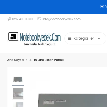
290
0212 433 38 33
info@notebookyedek.com
Kategoriler
Ana Sayfa
All in One Ekran Paneli