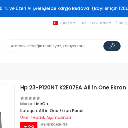
0 TL ve Üzeri Alışverişlerde Kargo Bedava! (Bayiler için 120
Türkçe
TRY - Türk Lirası
Sipariş
Hp 23-P120NT K2E07EA All in One Ekran 
Marka:
LineOn
Kategori:
All in One Ekran Paneli
Ürün Tedarik Aşamasında
10.893,66 TL
%29