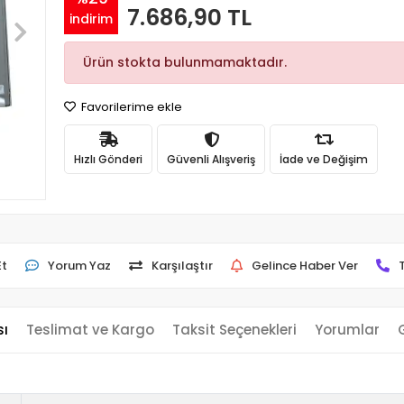
7.686,90 TL
indirim
Ürün stokta bulunmamaktadır.
Favorilerime ekle
Hızlı Gönderi
Güvenli Alışveriş
İade ve Değişim
Et
Yorum Yaz
Karşılaştır
Gelince Haber Ver
sı
Teslimat ve Kargo
Taksit Seçenekleri
Yorumlar