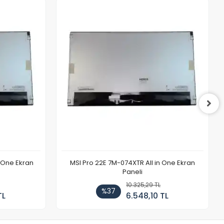
n One Ekran
MSI Pro 22E 7M-074XTR All in One Ekran
Paneli
10.325,29 TL
%37
TL
6.548,10 TL