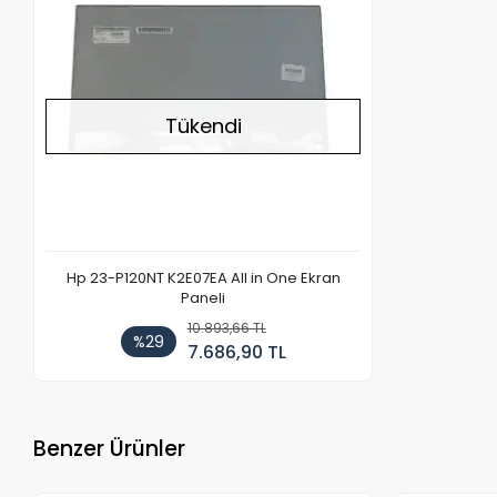
Tükendi
Hp 23-P120NT K2E07EA All in One Ekran
Paneli
10.893,66 TL
%29
7.686,90 TL
Benzer Ürünler