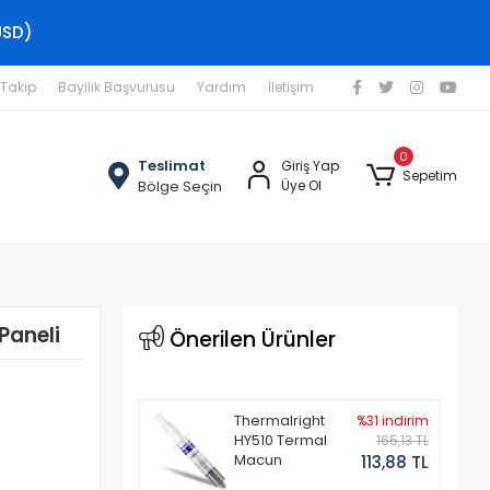
USD)
 Takip
Bayilik Başvurusu
Yardım
İletişim
0
Teslimat
Giriş Yap
Sepetim
Bölge Seçin
Üye Ol
Paneli
Önerilen Ürünler
Thermalright
%31 indirim
HY510 Termal
165,13 TL
Macun
113,88 TL