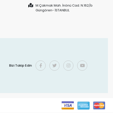
M.Çakmak Mah. İnönü Cad. N.162/b
Güngören- İSTANBUL
Bizi Takip Edin