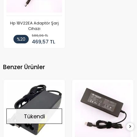
Hp 1BV22EA Adaptör Şarj
Cihazı
586,96 TL
%20
469,57 TL
Benzer Ürünler
Tükendi