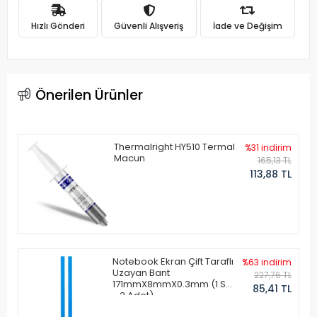
Hızlı Gönderi
Güvenli Alışveriş
İade ve Değişim
Önerilen Ürünler
Thermalright HY510 Termal
%31 indirim
Macun
165,13 TL
113,88 TL
Notebook Ekran Çift Taraflı
%63 indirim
Uzayan Bant
227,76 TL
171mmX8mmX0.3mm (1 Set
85,41 TL
- 2 Adet)