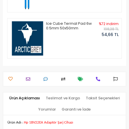
Ice Cube Termal Pad 6w
%72 indirim
0.5mm 50x50mm
198,38 TL
54,66 TL
Ürün Açıklaması
Teslimat ve Kargo
Taksit Seçenekleri
Yorumlar
Garanti ve İade
Ürün Adı :
Hp 1BV22EA Adaptör Şarj Cihazı