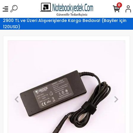
0
2900 TL ve Üzeri Alışverişlerde Kargo Bedava! (Bayiler için
120USD)