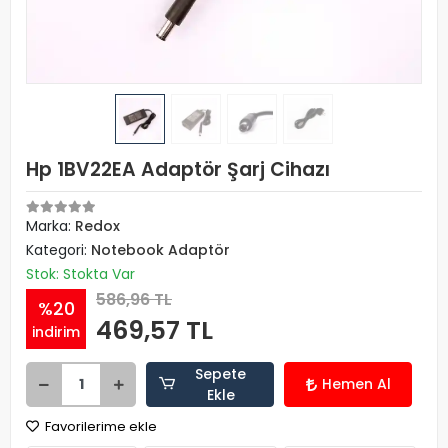
Hp 1BV22EA Adaptör Şarj Cihazı
Marka:
Redox
Kategori:
Notebook Adaptör
Stok: Stokta Var
586,96 TL
%20
469,57 TL
indirim
Sepete
Hemen Al
Ekle
Favorilerime ekle