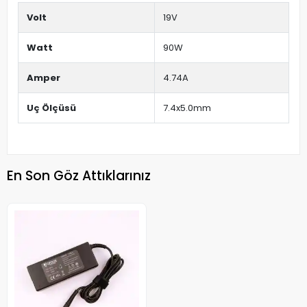
Volt
19V
Watt
90W
Amper
4.74A
Uç Ölçüsü
7.4x5.0mm
En Son Göz Attıklarınız