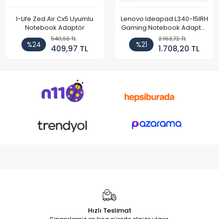
I-Life Zed Air Cx5 Uyumlu
Lenovo Ideapad L340-15IRH
Notebook Adaptör
Gaming Notebook Adaptör
Cihazı Şarj Aleti (150W)
540,93 TL
2.163,72 TL
%24
%21
409,97 TL
1.708,20 TL
Hızlı Teslimat