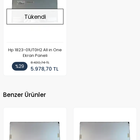
Tükendi
Hp 1823-01UT0H2 All in One
Ekran Paneli
8.430,74 TL
%29
5.978,70 TL
Benzer Ürünler