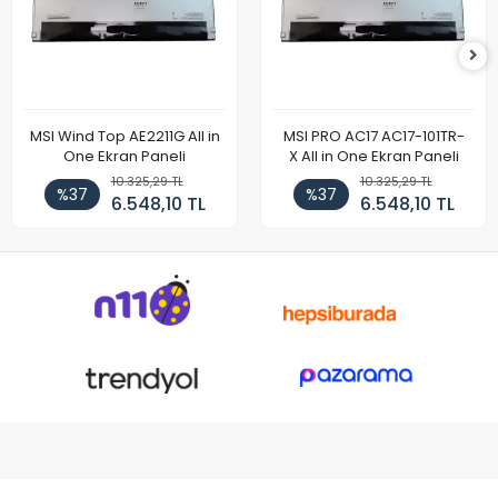
MSI Wind Top AE2211G All in
MSI PRO AC17 AC17-101TR-
One Ekran Paneli
X All in One Ekran Paneli
10.325,29 TL
10.325,29 TL
%37
%37
6.548,10 TL
6.548,10 TL