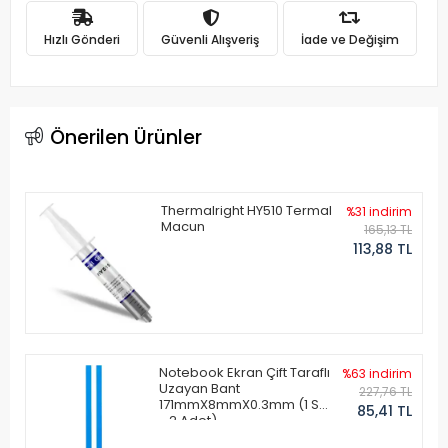
Hızlı Gönderi
Güvenli Alışveriş
İade ve Değişim
Önerilen Ürünler
Thermalright HY510 Termal
%31 indirim
Macun
165,13 TL
113,88 TL
Notebook Ekran Çift Taraflı
%63 indirim
Uzayan Bant
227,76 TL
171mmX8mmX0.3mm (1 Set
85,41 TL
- 2 Adet)