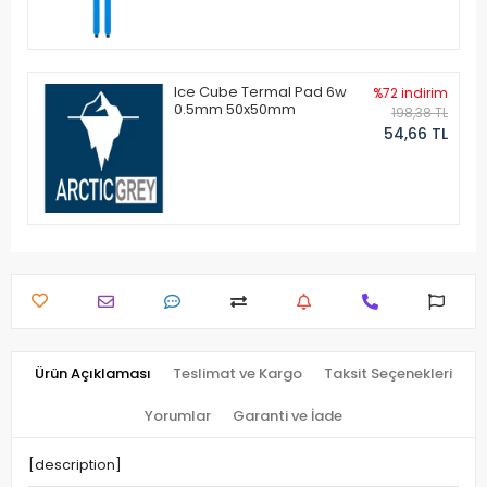
Ice Cube Termal Pad 6w
%72 indirim
0.5mm 50x50mm
198,38 TL
54,66 TL
Ürün Açıklaması
Teslimat ve Kargo
Taksit Seçenekleri
Yorumlar
Garanti ve İade
[description]