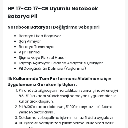
HP 17-CD 17-CB Uyumlu Notebook
Batarya Pil
Notebook Bataryası Değiştirme Sebepleri
Batarya Hızla Boşalıyor
Şarj Almıyor
Batarya Tanınmıyor
Aşırı Isınma
Şişme veya Fiziksel Hasar
Laptop Açılmıyor, Sadece Adaptörle Çalışıyor
Pil Döngüsünün Dolması (Yaşlanma)
İlk Kullanımda Tam Performans Alabilmeniz için
Uygulamanız Gereken İp Uçları :
Pili dizüstü bilgisayarınıza taktıktan sonra içindeki enerjiyi
%5-%10'a kadar yüksek enerji harcayan uygulamalar ile
kullanarak düşürün.
Pili %100'e kadar doldurun , %100'e ulaşmaz ise 1.Adımı
yeniden tekrarlaryın .
Doldurma ve boşaltma işlemini en az 5 defa uygulayın.
Bu işlemleri yaptığınızda piliniz normal kullanıma hazır