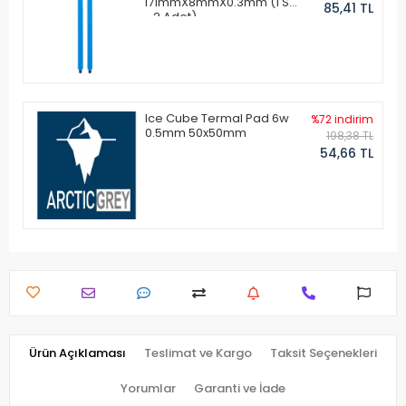
171mmX8mmX0.3mm (1 Set
85,41 TL
- 2 Adet)
Ice Cube Termal Pad 6w
%72 indirim
0.5mm 50x50mm
198,38 TL
54,66 TL
Ürün Açıklaması
Teslimat ve Kargo
Taksit Seçenekleri
Yorumlar
Garanti ve İade