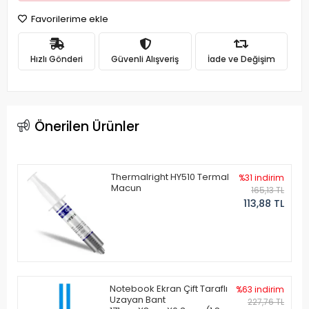
Favorilerime ekle
Hızlı Gönderi
Güvenli Alışveriş
İade ve Değişim
Önerilen Ürünler
Thermalright HY510 Termal
%31 indirim
Macun
165,13 TL
113,88 TL
Notebook Ekran Çift Taraflı
%63 indirim
Uzayan Bant
227,76 TL