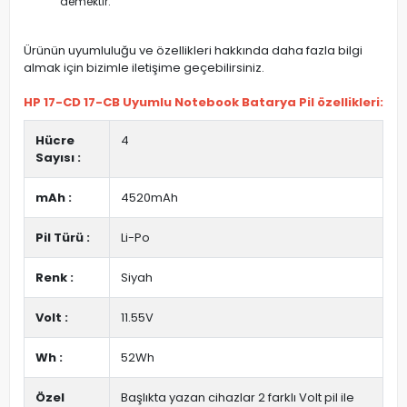
demektir.
Ürünün uyumluluğu ve özellikleri hakkında daha fazla bilgi
almak için bizimle iletişime geçebilirsiniz.
HP 17-CD 17-CB Uyumlu Notebook Batarya Pil özellikleri:
Hücre
4
Sayısı :
mAh :
4520mAh
Pil Türü :
Li-Po
Renk :
Siyah
Volt :
11.55V
Wh :
52Wh
Özel
Başlıkta yazan cihazlar 2 farklı Volt pil ile