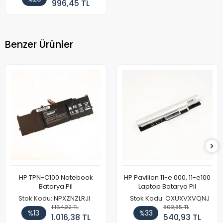
996,45 TL
Benzer Ürünler
HP TPN-C100 Notebook
HP Pavilion 11-e 000, 11-e100
Batarya Pil
Laptop Batarya Pil
Stok Kodu: NPXZNZLRJI
Stok Kodu: OXUXVXVQNJ
1.164,22 TL
802,85 TL
%13
%33
1.016,38 TL
540,93 TL