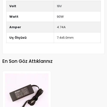
Volt
19V
Watt
90W
Amper
4.74A
Uç Ölçüsü
7.4x5.0mm
En Son Göz Attıklarınız