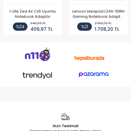
I-Life Zed Air Cx5 Uyumlu
Lenovo Ideapad L340-15IRH
Notebook Adaptör
Gaming Notebook Adaptör
Cihazı Şarj Aleti (150W)
540,93 TL
2.163,72 TL
%24
%21
409,97 TL
1.708,20 TL
Hızlı Teslimat