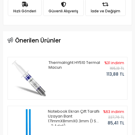
Hızlı Gönderi
Güvenli Alışveriş
İade ve Değişim
Önerilen Ürünler
Thermalright HY510 Termal
%31 indirim
Macun
165,13 TL
113,88 TL
Notebook Ekran Çift Taraflı
%63 indirim
Uzayan Bant
227,76 TL
171mmX8mmX0.3mm (1 Set
85,41 TL
- 2 Adet)