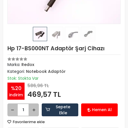
Hp 17-BS000NT Adaptör Şarj Cihazı
Marka:
Redox
Kategori:
Notebook Adaptör
Stok: Stokta Var
586,96 TL
%20
469,57 TL
indirim
Sepete
Hemen Al
Ekle
Favorilerime ekle