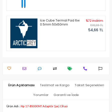
Ice Cube Termal Pad 6w
%72 indirim
0.5mm 50x50mm
198,38 TL
54,66 TL
Ürün Açıklaması
Teslimat ve Kargo
Taksit Seçenekleri
Yorumlar
Garanti ve İade
Ürün Adı :
Hp 17-BS000NT Adaptör Şarj Cihazı