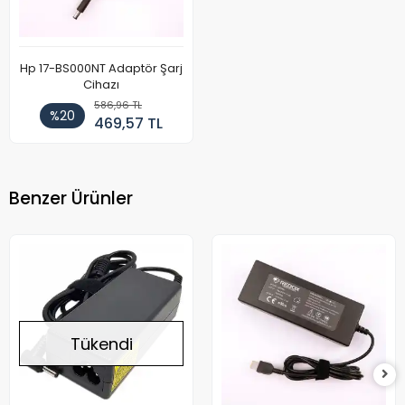
Hp 17-BS000NT Adaptör Şarj
Cihazı
586,96 TL
%20
469,57 TL
Benzer Ürünler
Tükendi