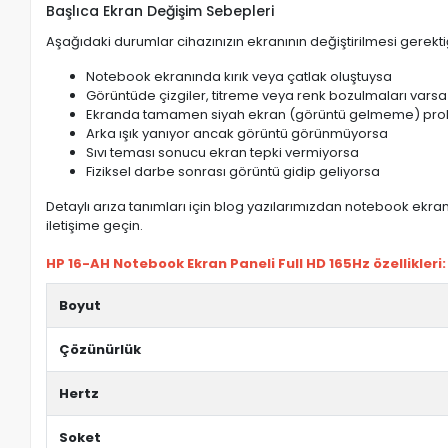
Başlıca Ekran Değişim Sebepleri
Aşağıdaki durumlar cihazınızın ekranının değiştirilmesi gerektiğ
Notebook ekranında kırık veya çatlak oluştuysa
Görüntüde çizgiler, titreme veya renk bozulmaları varsa
Ekranda tamamen siyah ekran (görüntü gelmeme) pro
Arka ışık yanıyor ancak görüntü görünmüyorsa
Sıvı teması sonucu ekran tepki vermiyorsa
Fiziksel darbe sonrası görüntü gidip geliyorsa
Detaylı arıza tanımları için blog yazılarımızdan notebook ekran 
iletişime geçin.
HP 16-AH Notebook Ekran Paneli Full HD 165Hz özellikleri:
Boyut
Çözünürlük
Hertz
Soket