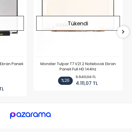
Tükendi
Ekran Paneli
Monster Tulpar T7 V21.2 Notebook Ekran
Paneli Full HD 144Hz
5.549,94 TL
%26
4.111,07 TL
TL