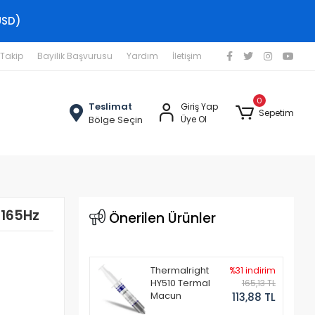
USD)
 Takip
Bayilik Başvurusu
Yardım
İletişim
0
Teslimat
Giriş Yap
Sepetim
Bölge Seçin
Üye Ol
 165Hz
Önerilen Ürünler
Thermalright
%31 indirim
HY510 Termal
165,13 TL
Macun
113,88 TL