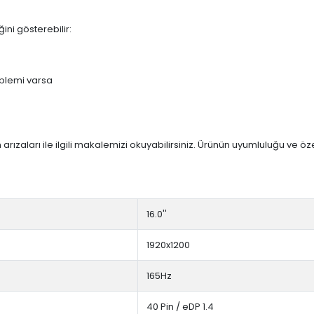
ini gösterebilir:
blemi varsa
arızaları ile ilgili makalemizi okuyabilirsiniz. Ürünün uyumluluğu ve ö
16.0''
1920x1200
165Hz
40 Pin / eDP 1.4