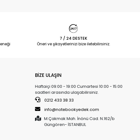
7 / 24 DESTEK
eneği
Öneri ve şikayetlerinizi bize iletebilirsiniz.
BİZE ULAŞIN
Haftaiçi 09:00 - 19:00 Cumartesi 10:00 - 15:00
saatleri arasında ulaşabilirsiniz.
0212 433 38 33
info@notebookyedek.com
M.Çakmak Mah. İnönü Cad. N.162/b
Güngören- İSTANBUL