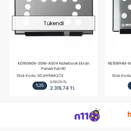
Tükendi
KD160N06-30NI-A004 Notebook Ekran
NE156FHM-NX
Paneli Full HD
Stok Kodu: 6DJHYNMQCS
Stok Kodu
3.131,70 TL
%26
2.319,74 TL