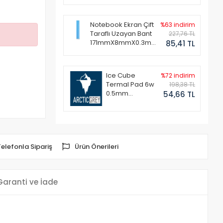
Notebook Ekran Çift
%63 indirim
Taraflı Uzayan Bant
227,76 TL
171mmX8mmX0.3mm
85,41 TL
(1 Set - 2 Adet)
Ice Cube
%72 indirim
Termal Pad 6w
198,38 TL
0.5mm
54,66 TL
50x50mm
Telefonla Sipariş
Ürün Önerileri
Garanti ve İade