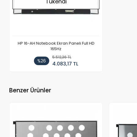
Tükendi
HP 16-AH Notebook Ekran Paneli Full HD
165Hz
5.512,36 TL
%26
4.083,17 TL
Benzer Ürünler
Stokta Yok