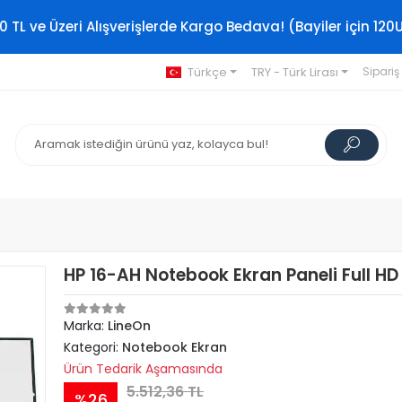
0 TL ve Üzeri Alışverişlerde Kargo Bedava! (Bayiler için 120
Türkçe
TRY - Türk Lirası
Sipariş
HP 16-AH Notebook Ekran Paneli Full HD
Marka:
LineOn
Kategori:
Notebook Ekran
Ürün Tedarik Aşamasında
5.512,36 TL
%26