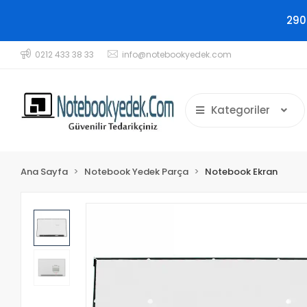
290
0212 433 38 33
info@notebookyedek.com
Kategoriler
Ana Sayfa
Notebook Yedek Parça
Notebook Ekran