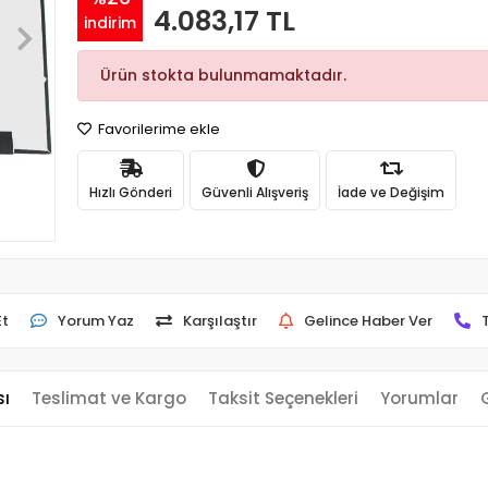
4.083,17 TL
indirim
Ürün stokta bulunmamaktadır.
Favorilerime ekle
Hızlı Gönderi
Güvenli Alışveriş
İade ve Değişim
Et
Yorum Yaz
Karşılaştır
Gelince Haber Ver
sı
Teslimat ve Kargo
Taksit Seçenekleri
Yorumlar