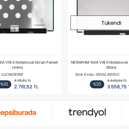
Tükendi
A V18.0 Notebook Ekran Paneli
NE156FHM-NXA V18.0 Notebook 
144Hz
165Hz
: LUCNLF83NF
Stok Kodu: 0NVLEJMYDO
4.115,62 TL
4.448,44 TL
%32
%20
2.781,52 TL
3.558,75 