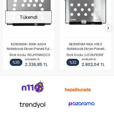
Tükendi
KD160N06-30NI-A004
NE156FHM-NXA V18.0
Notebook Ekran Paneli Full
Notebook Ekran Paneli
HD
144Hz
Stok Kodu: 6DJHYNMQCS
Stok Kodu: LUCNLF83NF
3.154,80 TL
4.145,98 TL
%26
%32
2.336,85 TL
2.802,04 TL