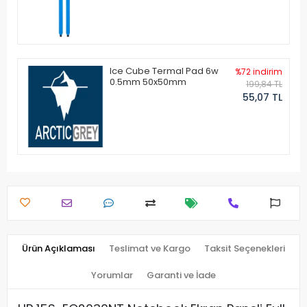
Ice Cube Termal Pad 6w
%72 indirim
0.5mm 50x50mm
199,84 TL
55,07 TL
Ürün Açıklaması
Teslimat ve Kargo
Taksit Seçenekleri
Yorumlar
Garanti ve İade