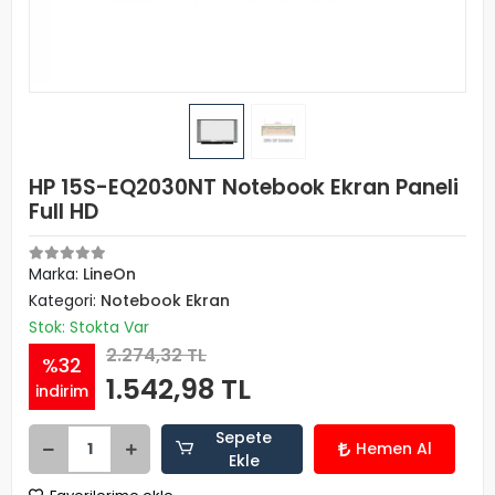
HP 15S-EQ2030NT Notebook Ekran Paneli
Full HD
Marka:
LineOn
Kategori:
Notebook Ekran
Stok: Stokta Var
2.274,32 TL
%32
1.542,98 TL
indirim
Sepete
Hemen Al
Ekle