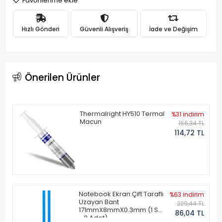
Favorilerime ekle
Hızlı Gönderi
Güvenli Alışveriş
İade ve Değişim
Önerilen Ürünler
Thermalright HY510 Termal
%31 indirim
Macun
166,34 TL
114,72 TL
Notebook Ekran Çift Taraflı
%63 indirim
Uzayan Bant
229,44 TL
171mmX8mmX0.3mm (1 Set
86,04 TL
- 2 Adet)