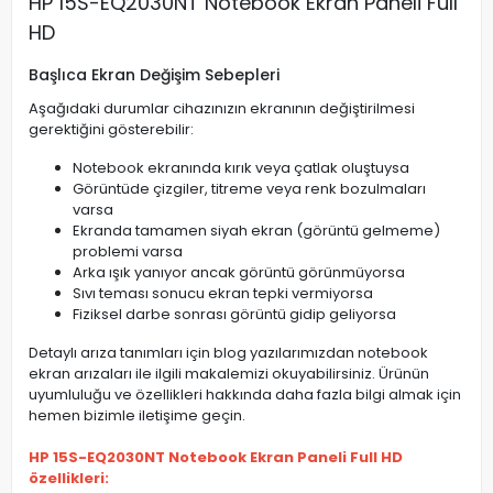
HP 15S-EQ2030NT Notebook Ekran Paneli Full
HD
Başlıca Ekran Değişim Sebepleri
Aşağıdaki durumlar cihazınızın ekranının değiştirilmesi
gerektiğini gösterebilir:
Notebook ekranında kırık veya çatlak oluştuysa
Görüntüde çizgiler, titreme veya renk bozulmaları
varsa
Ekranda tamamen siyah ekran (görüntü gelmeme)
problemi varsa
Arka ışık yanıyor ancak görüntü görünmüyorsa
Sıvı teması sonucu ekran tepki vermiyorsa
Fiziksel darbe sonrası görüntü gidip geliyorsa
Detaylı arıza tanımları için blog yazılarımızdan notebook
ekran arızaları ile ilgili makalemizi okuyabilirsiniz. Ürünün
uyumluluğu ve özellikleri hakkında daha fazla bilgi almak için
hemen bizimle iletişime geçin.
HP 15S-EQ2030NT Notebook Ekran Paneli Full HD
özellikleri: